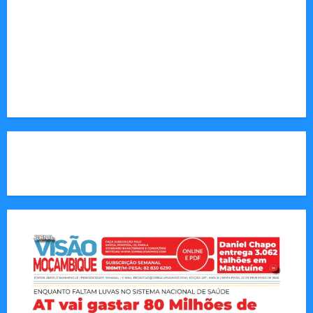
Sociedade: Reportagens sobre cultura, desafios
sociais, educação e saúde.
Endereço Electrónico
:
redaccao@jornalvisaomoz.com
Call Us:
+258 82 830 6290 & +258 84 570 2263
CAPA DA SEMANA