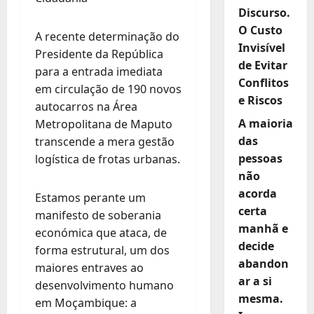
Discurso.
O Custo
A recente determinação do
Invisível
Presidente da República
de Evitar
para a entrada imediata
Conflitos
em circulação de 190 novos
e Riscos
autocarros na Área
A maioria
Metropolitana de Maputo
das
transcende a mera gestão
pessoas
logística de frotas urbanas.
não
acorda
Estamos perante um
certa
manifesto de soberania
manhã e
económica que ataca, de
decide
forma estrutural, um dos
abandon
maiores entraves ao
ar a si
desenvolvimento humano
mesma.
em Moçambique: a