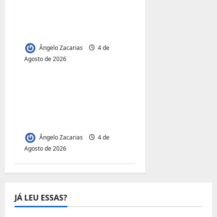
transportadores após
subida do preço dos
combustíveis
Ângelo Zacarias
4 de
Agosto de 2026
Jornal Visão Moçambique
Acesso à Terra e
Inclusão
Juvenil:Mecula Entrega
50 Talhões para Jovens
Ângelo Zacarias
4 de
Agosto de 2026
JÁ LEU ESSAS?