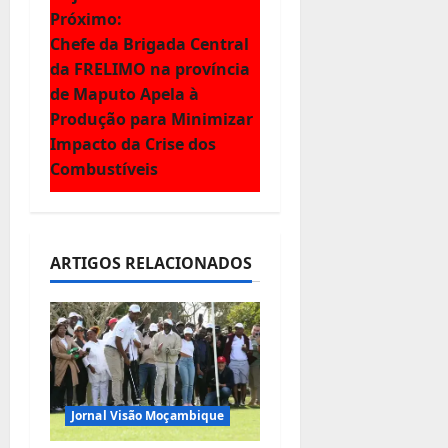
v
Próximo:
e
Chefe da Brigada Central
da FRELIMO na província
g
de Maputo Apela à
Produção para Minimizar
a
Impacto da Crise dos
ç
Combustíveis
ã
o
ARTIGOS RELACIONADOS
d
e
a
Jornal Visão Moçambique
r