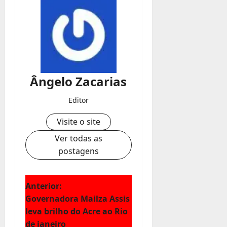
Ângelo Zacarias
Editor
Visite o site
Ver todas as
postagens
N
Anterior:
Governadora Mailza Assis
a
leva brilho do Acre ao Rio
de janeiro