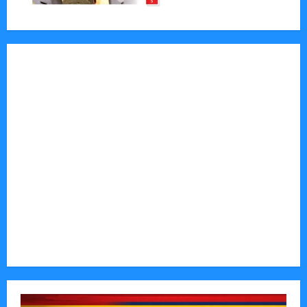
Jornal Visão Moçambique lança a edição 291
com destaque para os grandes desafios
políticos, económicos e sociais do país
Vilankulo acolhe cimeira africana de golfe
Tom Markert e o Universo Sombrio dos Cyber
Thrillers
Autenticidade Além do Discurso. O Custo
Invisível de Evitar Conflitos e Riscos
O Poder da Liderança que Une em Vez de Dividir