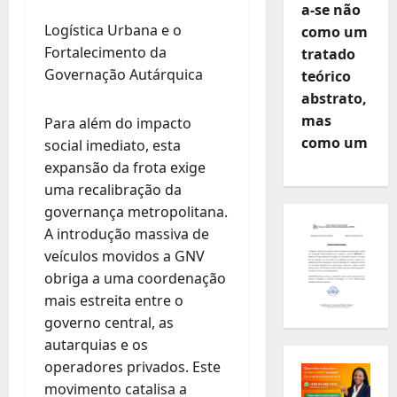
a-se não
Logística Urbana e o
como um
Fortalecimento da
tratado
Governação Autárquica
teórico
abstrato,
mas
Para além do impacto
como um
social imediato, esta
expansão da frota exige
uma recalibração da
governança metropolitana.
A introdução massiva de
veículos movidos a GNV
obriga a uma coordenação
mais estreita entre o
governo central, as
autarquias e os
operadores privados. Este
movimento catalisa a