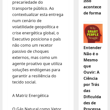
Isso
precariedade do
acontece
transporte público. Ao
de forma
contextualizar esta entrega
num cenário de
volatilidade geopolítica e
crise energética global, o
Executivo posiciona o país
não como um recetor
Entender
passivo de choques
Não é o
externos, mas como um
Mesmo
agente proativo que utiliza
que
soluções endógenas para
Ouvir: A
garantir a resiliência do
Ciência
tecido social.
por Trás
das
A Matriz Energética
Dificulda
des de
O Gás Natural como Vetor
Processa