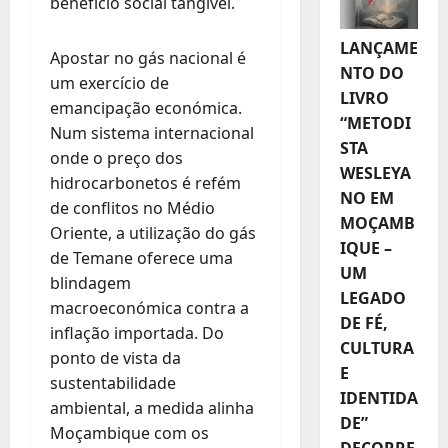
benefício social tangível.
LANÇAME
Apostar no gás nacional é
NTO DO
um exercício de
LIVRO
emancipação económica.
“METODI
Num sistema internacional
STA
onde o preço dos
WESLEYA
hidrocarbonetos é refém
NO EM
de conflitos no Médio
MOÇAMB
Oriente, a utilização do gás
IQUE –
de Temane oferece uma
UM
blindagem
LEGADO
macroeconómica contra a
DE FÉ,
inflação importada. Do
CULTURA
ponto de vista da
E
sustentabilidade
IDENTIDA
ambiental, a medida alinha
DE”
Moçambique com os
DECORRE