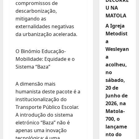
compromissos de
U NA
descarbonização,
MATOLA
mitigando as
A Igreja
externalidades negativas
Metodist
da urbanização acelerada.
a
Wesleyan
O Binómio Educação-
a
Mobilidade: Equidade e o
acolheu,
Sistema “Baza”
no
sábado,
A dimensão mais
20 de
humanista deste pacote é a
Junho de
institucionalização do
2026, na
Transporte Público Escolar.
Matola-
A introdução do sistema
700, o
eletrónico “Baza” não é
lançame
apenas uma inovação
nto do
tecnológica; é uma