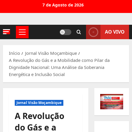
Avançar
7 de Agosto de 2026
para
o
conteúdo
AO VIVO
Menu
principal
Início
Jornal Visão Moçambique
A Revolução do Gás e a Mobilidade como Pilar da
Dignidade Nacional: Uma Análise da Soberania
Energética e Inclusão Social
Jornal Visão Moçambique
A Revolução
do Gás e a