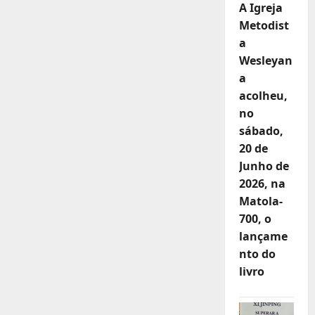
A Igreja
Metodist
a
Wesleyan
a
acolheu,
no
sábado,
20 de
Junho de
2026, na
Matola-
700, o
lançame
nto do
livro