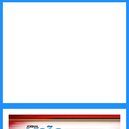
Tom Markert e o Universo Sombrio dos Cyber
Thrillers
Autenticidade Além do Discurso. O Custo
Invisível de Evitar Conflitos e Riscos
O Poder da Liderança que Une em Vez de Dividir
Entender Não é o Mesmo que Ouvir: A Ciência
por Trás das Dificuldades de Processamento
Municípios admitem insustentabilidade dos
subsídios aos transportadores após subida do
preço dos combustíveis