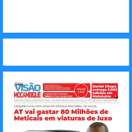
Endereço Electrónico
:
redaccao@jornalvisaomoz.com
Call Us:
+258 82 830 6290 & +258 84 570 2263
CAPA DA SEMANA