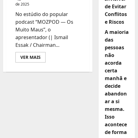
de 2025
de Evitar
No estúdio do popular
Conflitos
podcast “MOZPOD — Os
e Riscos
Muito Maus”, o
A maioria
apresentador (| Ismail
das
Essak / Chairman...
pessoas
não
Leia
VER MAIS
mais
acorda
sobre
A
certa
MENTE
manhã e
POR
DETRÁS
decide
DA
OPOSIÇÃO:
abandon
DINIS
TIVANE
ar a si
DESNUDA
A
mesma.
CORRUPÇÃO,
Isso
A
TRAIÇÃO
acontece
E
A
de forma
LUTA