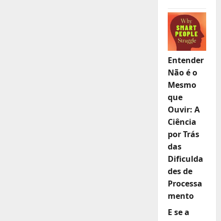
PELA
SOBERANIA
DE
MOÇAMBIQUE
Entender
Não é o
Mesmo
que
Ouvir: A
Ciência
por Trás
das
Dificulda
des de
Processa
mento
E se a