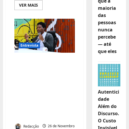
que a
Leia
VER MAIS
maioria
mais
sobre
das
Tribunais
de
pessoas
Moçambique
exigem
nunca
independência
percebe
financeira
e
— até
reformas
Entrevista
profundas
que eles
no
sistema
A MENTE POR
judicial
DETRÁS DA
OPOSIÇÃO: DINIS
TIVANE DESNUDA A
Autentici
CORRUPÇÃO, A
dade
TRAIÇÃO E A LUTA
Além do
PELA SOBERANIA DE
Discurso.
MOÇAMBIQUE
O Custo
Redacção
26 de Novembro
Invisível