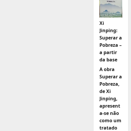
Xi
Jinping:
Superar a
Pobreza –
a partir
da base
A obra
Superar a
Pobreza,
de Xi
Jinping,
apresent
a-se não
como um
tratado