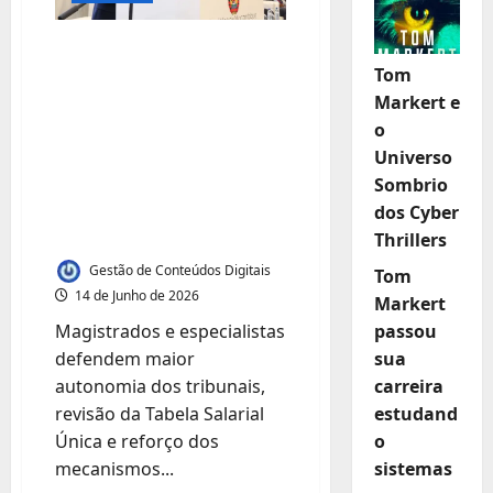
Tribunais de
Tom
Moçambique
Markert e
exigem
o
independência
Universo
financeira e
Sombrio
reformas profundas
dos Cyber
no sistema judicial
Thrillers
Gestão de Conteúdos Digitais
Tom
14 de Junho de 2026
Markert
passou
Magistrados e especialistas
sua
defendem maior
carreira
autonomia dos tribunais,
estudand
revisão da Tabela Salarial
o
Única e reforço dos
sistemas
mecanismos...