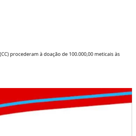
o Conselho
100 mil meticais às
 (CC) procederam à doação de 100.000,00 meticais às