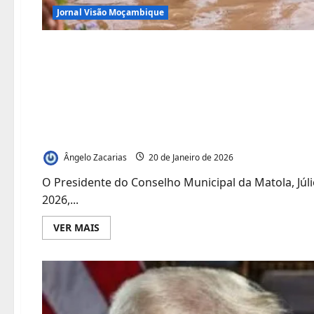
Jornal Visão Moçambique
Impacto das Inundaçõ
Matola busca solução
famílias sem energia
Ângelo Zacarias
20 de Janeiro de 2026
O Presidente do Conselho Municipal da Matola, Júlio
2026,...
Leia
VER MAIS
mais
sobre
Impacto
das
Inundações:
Município
da
Matola