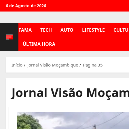
Avançar
6 de Agosto de 2026
para
o
conteúdo
FAMA
TECH
AUTO
LIFESTYLE
CULTU
ÚLTIMA HORA
Início
Jornal Visão Moçambique
Pagina 35
Jornal Visão Moça