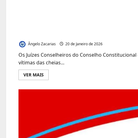
Juízes Conselheiros d
Constitucional doam 
vítimas das cheias
Ângelo Zacarias
20 de Janeiro de 2026
Os Juízes Conselheiros do Conselho Constitucional
vítimas das cheias...
Leia
VER MAIS
mais
sobre
Juízes
Conselheiros
do
Conselho
Constitucional
doam
100
mil
meticais
às
vítimas
das