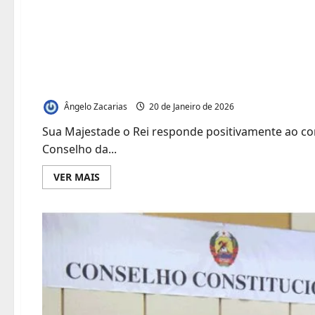
Sua Majestade Rei do
convite de Trump par
Paz
Ângelo Zacarias
20 de Janeiro de 2026
Sua Majestade o Rei responde positivamente ao co
Conselho da...
Leia
VER MAIS
mais
sobre
Sua
Majestade
Rei
do
Marrocos
diz
sim
ao
convite
de
Trump
para