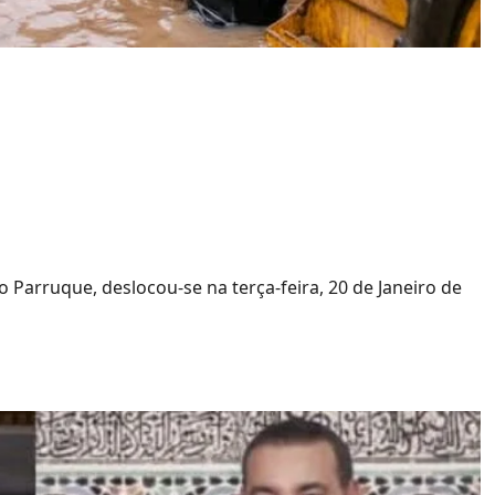
es: Município da
 para mais de 1.500
 no Tchumene II
 Parruque, deslocou-se na terça-feira, 20 de Janeiro de