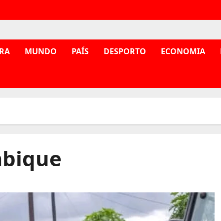
RA
MUNDO
PAÍS
DESPORTO
ECONOMIA
mbique