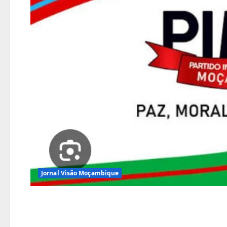
cheias
Jornal Visão Moçambique
PIMO manifesta inter