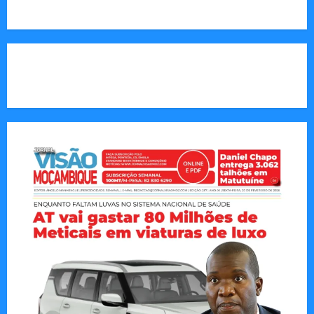
Call Us:
+258 82 830 6290 & +258 84 570 2263
CAPA DA SEMANA