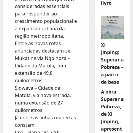
livro
consideradas essenciais
para responder ao
crescimento populacional e
à expansão urbana da
região metropolitana.
Entre as novas rotas
Xi
anunciadas destacam-se:
Jinping:
Mukatine via Ngolhoza –
Superar a
Cidade da Matola, com
Pobreza –
extensão de 49,8
a partir
quilómetros;
da base
Sidwava – Cidade da
A obra
Matola, via nova estrada,
Superar a
numa extensão de 27
Pobreza,
quilómetros.
de Xi
Já entre as linhas reabertas
Jinping,
constam:
apresent
Ima – Baixa, via 700;