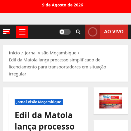
Avançar
9 de Agosto de 2026
para
o
conteúdo
AO VIVO
Menu
principal
Início
Jornal Visão Moçambique
Edil da Matola lança processo simplificado de
licenciamento para transportadores em situação
irregular
Jornal Visão Moçambique
Edil da Matola
lança processo