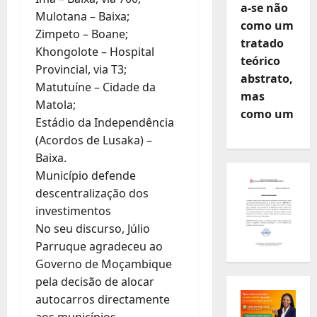
a-se não
Mulotana – Baixa;
como um
Zimpeto – Boane;
tratado
Khongolote – Hospital
teórico
Provincial, via T3;
abstrato,
Matutuíne – Cidade da
mas
Matola;
como um
Estádio da Independência
(Acordos de Lusaka) –
Baixa.
Município defende
descentralização dos
investimentos
No seu discurso, Júlio
Parruque agradeceu ao
Governo de Moçambique
pela decisão de alocar
autocarros directamente
aos municípios,