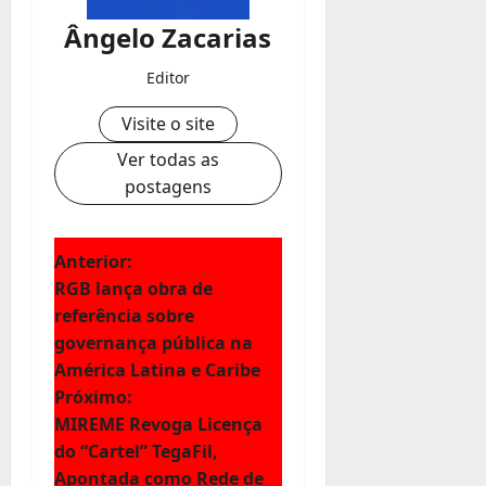
Ângelo Zacarias
Editor
Visite o site
Ver todas as
postagens
N
Anterior:
RGB lança obra de
a
referência sobre
governança pública na
v
América Latina e Caribe
e
Próximo:
MIREME Revoga Licença
g
do “Cartel” TegaFil,
Apontada como Rede de