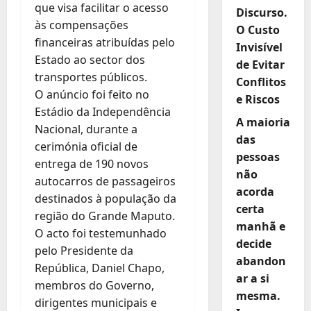
que visa facilitar o acesso
Discurso.
às compensações
O Custo
financeiras atribuídas pelo
Invisível
Estado ao sector dos
de Evitar
transportes públicos.
Conflitos
O anúncio foi feito no
e Riscos
Estádio da Independência
A maioria
Nacional, durante a
das
cerimónia oficial de
pessoas
entrega de 190 novos
não
autocarros de passageiros
acorda
destinados à população da
certa
região do Grande Maputo.
manhã e
O acto foi testemunhado
decide
pelo Presidente da
abandon
República, Daniel Chapo,
ar a si
membros do Governo,
mesma.
dirigentes municipais e