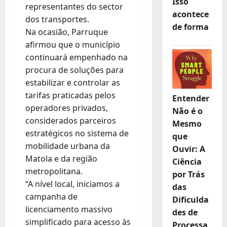
Isso
representantes do sector
acontece
dos transportes.
de forma
Na ocasião, Parruque
afirmou que o município
continuará empenhado na
procura de soluções para
estabilizar e controlar as
tarifas praticadas pelos
Entender
operadores privados,
Não é o
considerados parceiros
Mesmo
estratégicos no sistema de
que
mobilidade urbana da
Ouvir: A
Matola e da região
Ciência
metropolitana.
por Trás
“A nível local, iniciamos a
das
campanha de
Dificulda
licenciamento massivo
des de
simplificado para acesso às
Processa