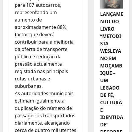
para 107 autocarros,
representando um
LANÇAME
aumento de
NTO DO
aproximadamente 88%,
LIVRO
factor que deverá
“METODI
contribuir para a melhoria
STA
da oferta de transporte
WESLEYA
público e redução da
NO EM
pressão actualmente
MOÇAMB
registada nas principais
IQUE –
rotas urbanas e
UM
suburbanas.
LEGADO
As autoridades municipais
DE FÉ,
estimam igualmente a
CULTURA
duplicação do número de
E
passageiros transportados
IDENTIDA
diariamente, alcançando
DE”
cerca de quatro mil utentes
DECORRE