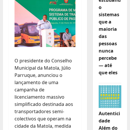
o
sistemas
que a
maioria
das
pessoas
nunca
percebe
O presidente do Conselho
— até
Municipal da Matola, Júlio
que eles
Parruque, anunciou o
lançamento de uma
campanha de
licenciamento massivo
simplificado destinada aos
transportadores semi-
Autentici
colectivos que operam na
dade
cidade da Matola, medida
Além do