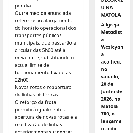
por dia.
U NA
Outra medida anunciada
MATOLA
refere-se ao alargamento
A Igreja
do horário operacional dos
Metodist
transportes públicos
a
municipais, que passarão a
Wesleyan
circular das 5h00 até à
a
meia-noite, substituindo o
acolheu,
actual limite de
no
funcionamento fixado às
sábado,
22h00.
20 de
Novas rotas e reabertura
Junho de
de linhas históricas
2026, na
O reforço da frota
Matola-
permitirá igualmente a
700, o
abertura de novas rotas e a
lançame
reactivação de linhas
nto do
anteriormente suspensas,