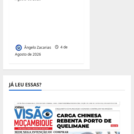
Jornal Visão Moçambique
Acesso à Terra e
Inclusão
Juvenil:Mecula Entrega
50 Talhões para Jovens
Ângelo Zacarias
4 de
Agosto de 2026
JÁ LEU ESSAS?