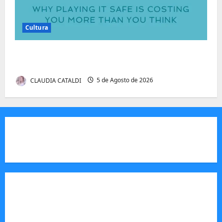
Cultura
Autenticidade Além do Discurso. O Custo
Invisível de Evitar Conflitos e Riscos
CLAUDIA CATALDI
5 de Agosto de 2026
JORNAL VISÃO MOÇAMBIQUE
O Jornal Visão Moçambique é um meio de
comunicação moçambicano,focado e m notícias,
análise e informação sobre Moçambique,