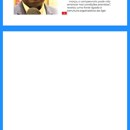
Tom Markert e o Universo Sombrio dos Cyber
Thrillers
Autenticidade Além do Discurso. O Custo
Invisível de Evitar Conflitos e Riscos
O Poder da Liderança que Une em Vez de Dividir
Entender Não é o Mesmo que Ouvir: A Ciência
por Trás das Dificuldades de Processamento
Municípios admitem insustentabilidade dos
subsídios aos transportadores após subida do
preço dos combustíveis