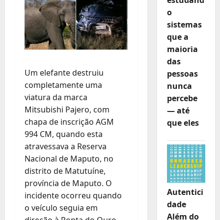
o
sistemas
que a
maioria
das
Um elefante destruiu
pessoas
completamente uma
nunca
viatura da marca
percebe
Mitsubishi Pajero, com
— até
chapa de inscrição AGM
que eles
994 CM, quando esta
atravessava a Reserva
Nacional de Maputo, no
distrito de Matutuíne,
província de Maputo. O
Autentici
incidente ocorreu quando
dade
o veículo seguia em
Além do
direção à Ponta do Ouro,