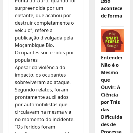
Ponta do Ouro, quando foi
Isso
surpreendida por um
acontece
elefante, que acabou por
de forma
destruir completamente o
veículo”, refere a
publicação divulgada pela
Moçambique Bio.
Ocupantes socorridos por
Entender
populares
Não é o
Apesar da violência do
Mesmo
impacto, os ocupantes
que
sobreviveram ao ataque.
Ouvir: A
Segundo relatos, foram
Ciência
prontamente auxiliados
por Trás
por automobilistas que
das
circulavam na mesma via
Dificulda
no momento do incidente.
des de
“Os feridos foram
Processa