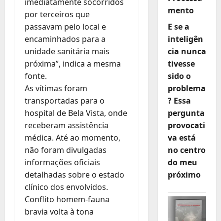
imediatamente socorridos
mento
por terceiros que
passavam pelo local e
E se a
encaminhados para a
inteligên
unidade sanitária mais
cia nunca
próxima”, indica a mesma
tivesse
fonte.
sido o
As vítimas foram
problema
transportadas para o
? Essa
hospital de Bela Vista, onde
pergunta
receberam assistência
provocati
médica. Até ao momento,
va está
não foram divulgadas
no centro
informações oficiais
do meu
detalhadas sobre o estado
próximo
clínico dos envolvidos.
Conflito homem-fauna
bravia volta à tona