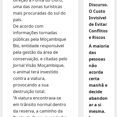
Discurso.
uma das zonas turísticas
O Custo
mais procuradas do sul do
Invisível
país.
de Evitar
De acordo com
Conflitos
informações tornadas
e Riscos
públicas pela Moçambique
Bio, entidade responsável
A maioria
pela gestão da área de
das
conservação, e citadas pelo
pessoas
Jornal Visão Moçambique,
não
o animal terá investido
acorda
contra a viatura,
certa
provocando a sua
manhã e
destruição total.
decide
“A viatura encontrava-se
abandon
em trânsito normal dentro
ar a si
da reserva, a caminho da
mesma.