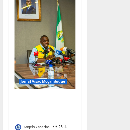
Jornal Visão Moçambique
Renovação do contrato
da TRAC: Matola quer
dinheiro da portagem
de Maputo
Ângelo Zacarias
28 de