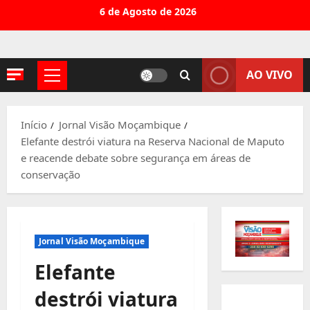
Avançar
6 de Agosto de 2026
para
o
conteúdo
AO VIVO
Menu
principal
Início
Jornal Visão Moçambique
Elefante destrói viatura na Reserva Nacional de Maputo
e reacende debate sobre segurança em áreas de
conservação
Jornal Visão Moçambique
Elefante
destrói viatura