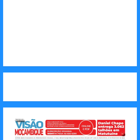
desenvolvimento.
Sociedade: Reportagens sobre cultura, desafios
sociais, educação e saúde.
Endereço Electrónico
:
redaccao@jornalvisaomoz.com
Call Us:
+258 82 830 6290 & +258 84 570 2263
CAPA DA SEMANA