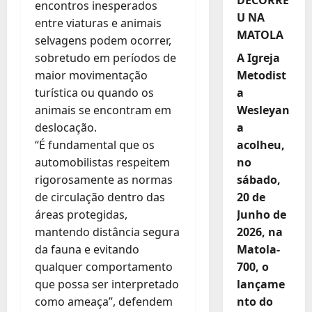
encontros inesperados
U NA
entre viaturas e animais
MATOLA
selvagens podem ocorrer,
A Igreja
sobretudo em períodos de
Metodist
maior movimentação
a
turística ou quando os
Wesleyan
animais se encontram em
a
deslocação.
acolheu,
“É fundamental que os
no
automobilistas respeitem
sábado,
rigorosamente as normas
20 de
de circulação dentro das
Junho de
áreas protegidas,
2026, na
mantendo distância segura
Matola-
da fauna e evitando
700, o
qualquer comportamento
lançame
que possa ser interpretado
nto do
como ameaça”, defendem