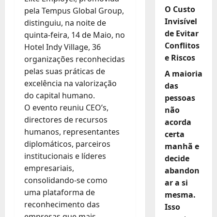
O Custo
pela Tempus Global Group,
Invisível
distinguiu, na noite de
de Evitar
quinta-feira, 14 de Maio, no
Conflitos
Hotel Indy Village, 36
e Riscos
organizações reconhecidas
pelas suas práticas de
A maioria
excelência na valorização
das
do capital humano.
pessoas
O evento reuniu CEO’s,
não
directores de recursos
acorda
humanos, representantes
certa
diplomáticos, parceiros
manhã e
institucionais e líderes
decide
empresariais,
abandon
consolidando-se como
ar a si
uma plataforma de
mesma.
reconhecimento das
Isso
empresas que mais