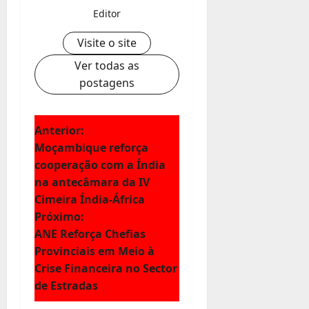
Editor
Visite o site
Ver todas as
postagens
N
Anterior:
Moçambique reforça
a
cooperação com a Índia
na antecâmara da IV
v
Cimeira Índia-África
e
Próximo:
ANE Reforça Chefias
g
Provinciais em Meio à
Crise Financeira no Sector
a
de Estradas