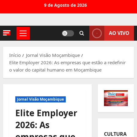
Avançar
9 de Agosto de 2026
para
o
conteúdo
AO VIVO
Menu
principal
Início
Jornal Visão Moçambique
Elite Employer 2026: As empresas que estão a redefinir
o valor do capital humano em Moçambique
Jornal Visão Moçambique
Elite Employer
2026: As
CULTURA
empresas que