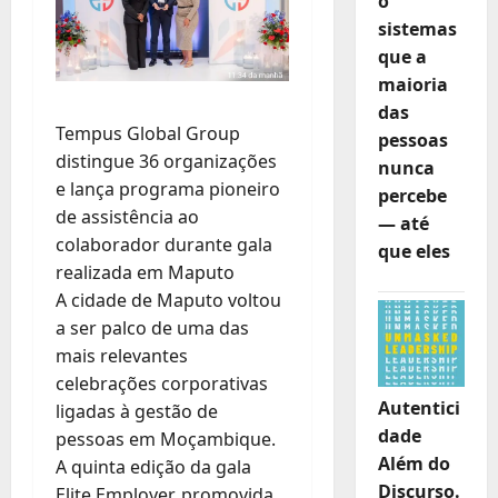
o
sistemas
que a
maioria
das
Tempus Global Group
pessoas
distingue 36 organizações
nunca
e lança programa pioneiro
percebe
de assistência ao
— até
colaborador durante gala
que eles
realizada em Maputo
A cidade de Maputo voltou
a ser palco de uma das
mais relevantes
celebrações corporativas
Autentici
ligadas à gestão de
dade
pessoas em Moçambique.
Além do
A quinta edição da gala
Discurso.
Elite Employer, promovida