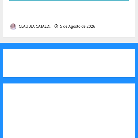
Autenticidade Além do Discurso. O Custo
Invisível de Evitar Conflitos e Riscos
CLAUDIA CATALDI
5 de Agosto de 2026
JORNAL VISÃO MOÇAMBIQUE
O Jornal Visão Moçambique é um meio de
comunicação moçambicano,focado e m notícias,
análise e informação sobre Moçambique,
actuando como um veículo de imprensa digital e
impresso, essencial para informar o público sobre
a vida política, económica e social do país.