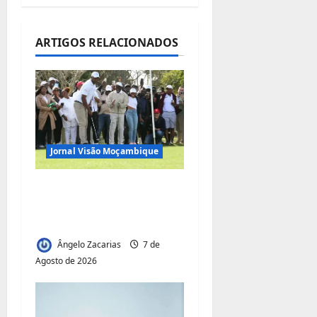
ç
ã
ARTIGOS RELACIONADOS
o
d
e
a
Jornal Visão Moçambique
r
Vilankulo acolhe
t
cimeira africana de
golfe
i
Ângelo Zacarias
7 de
g
Agosto de 2026
o