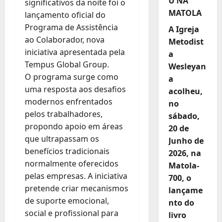
U NA
significativos da noite foi o
MATOLA
lançamento oficial do
Programa de Assistência
A Igreja
ao Colaborador, nova
Metodist
iniciativa apresentada pela
a
Tempus Global Group.
Wesleyan
O programa surge como
a
uma resposta aos desafios
acolheu,
modernos enfrentados
no
pelos trabalhadores,
sábado,
propondo apoio em áreas
20 de
que ultrapassam os
Junho de
benefícios tradicionais
2026, na
normalmente oferecidos
Matola-
pelas empresas. A iniciativa
700, o
pretende criar mecanismos
lançame
de suporte emocional,
nto do
social e profissional para
livro