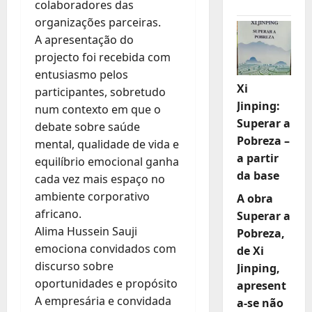
colaboradores das
organizações parceiras.
A apresentação do
projecto foi recebida com
entusiasmo pelos
Xi
participantes, sobretudo
Jinping:
num contexto em que o
Superar a
debate sobre saúde
Pobreza –
mental, qualidade de vida e
a partir
equilíbrio emocional ganha
da base
cada vez mais espaço no
ambiente corporativo
A obra
africano.
Superar a
Alima Hussein Sauji
Pobreza,
emociona convidados com
de Xi
discurso sobre
Jinping,
oportunidades e propósito
apresent
A empresária e convidada
a-se não