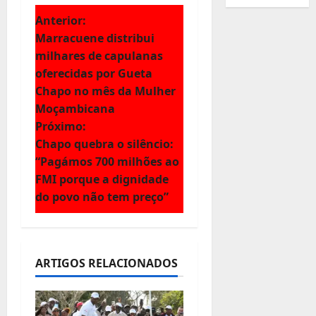
N
Anterior:
Marracuene distribui
a
milhares de capulanas
oferecidas por Gueta
v
Chapo no mês da Mulher
e
Moçambicana
Próximo:
g
Chapo quebra o silêncio:
“Pagámos 700 milhões ao
a
FMI porque a dignidade
ç
do povo não tem preço”
ã
o
ARTIGOS RELACIONADOS
d