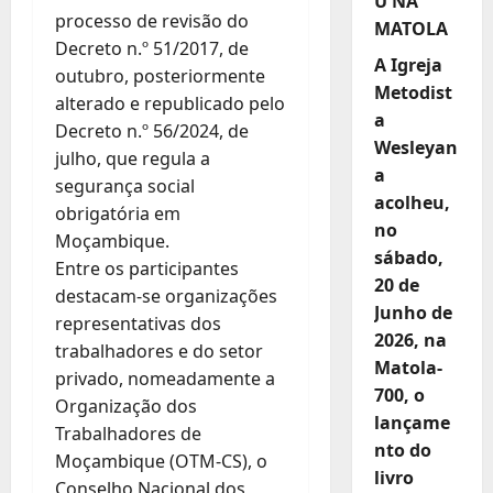
U NA
processo de revisão do
MATOLA
Decreto n.º 51/2017, de
A Igreja
outubro, posteriormente
Metodist
alterado e republicado pelo
a
Decreto n.º 56/2024, de
Wesleyan
julho, que regula a
a
segurança social
acolheu,
obrigatória em
no
Moçambique.
sábado,
Entre os participantes
20 de
destacam-se organizações
Junho de
representativas dos
2026, na
trabalhadores e do setor
Matola-
privado, nomeadamente a
700, o
Organização dos
lançame
Trabalhadores de
nto do
Moçambique (OTM-CS), o
livro
Conselho Nacional dos