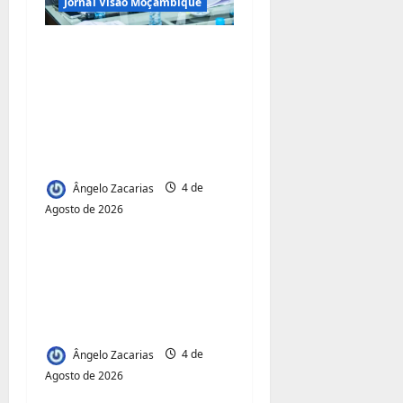
Jornal Visão Moçambique
Municípios admitem
insustentabilidade dos
subsídios aos
transportadores após
subida do preço dos
combustíveis
Ângelo Zacarias
4 de
Agosto de 2026
Jornal Visão Moçambique
Acesso à Terra e
Inclusão
Juvenil:Mecula Entrega
50 Talhões para Jovens
Ângelo Zacarias
4 de
Agosto de 2026