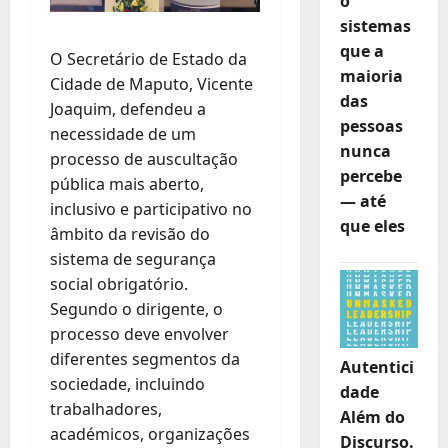
o
sistemas
que a
O Secretário de Estado da
maioria
Cidade de Maputo, Vicente
das
Joaquim, defendeu a
pessoas
necessidade de um
nunca
processo de auscultação
percebe
pública mais aberto,
— até
inclusivo e participativo no
que eles
âmbito da revisão do
sistema de segurança
social obrigatório.
Segundo o dirigente, o
processo deve envolver
diferentes segmentos da
Autentici
sociedade, incluindo
dade
trabalhadores,
Além do
académicos, organizações
Discurso.