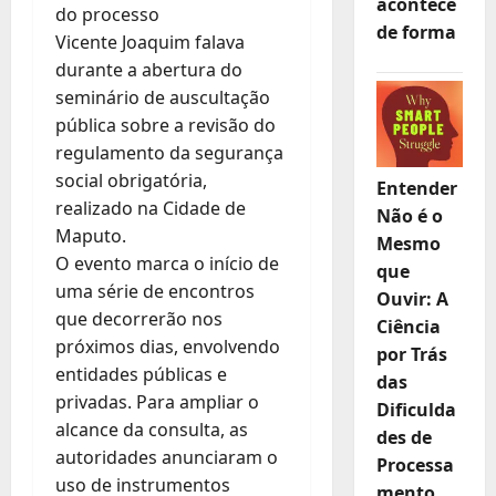
acontece
do processo
de forma
Vicente Joaquim falava
durante a abertura do
seminário de auscultação
pública sobre a revisão do
regulamento da segurança
social obrigatória,
Entender
realizado na Cidade de
Não é o
Maputo.
Mesmo
O evento marca o início de
que
uma série de encontros
Ouvir: A
que decorrerão nos
Ciência
próximos dias, envolvendo
por Trás
entidades públicas e
das
privadas. Para ampliar o
Dificulda
alcance da consulta, as
des de
autoridades anunciaram o
Processa
uso de instrumentos
mento