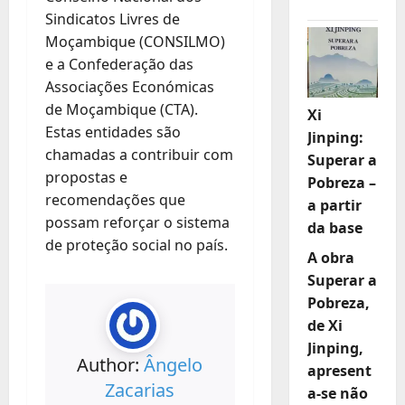
Sindicatos Livres de
Moçambique (CONSILMO)
e a Confederação das
Associações Económicas
de Moçambique (CTA).
Xi
Estas entidades são
Jinping:
chamadas a contribuir com
Superar a
propostas e
Pobreza –
recomendações que
a partir
possam reforçar o sistema
da base
de proteção social no país.
A obra
Superar a
Pobreza,
de Xi
Jinping,
Author:
Ângelo
apresent
Zacarias
a-se não