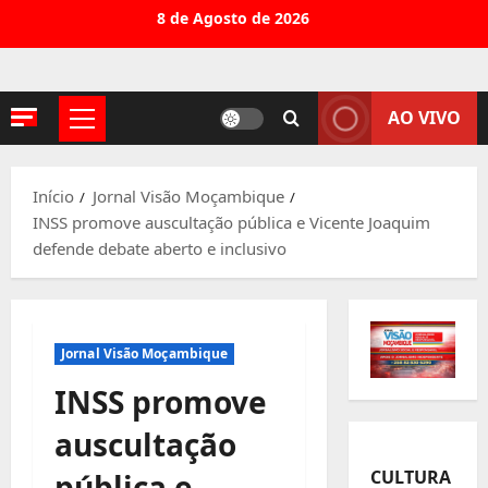
Avançar
8 de Agosto de 2026
para
o
conteúdo
AO VIVO
Menu
principal
Início
Jornal Visão Moçambique
INSS promove auscultação pública e Vicente Joaquim
defende debate aberto e inclusivo
Jornal Visão Moçambique
INSS promove
auscultação
CULTURA
pública e