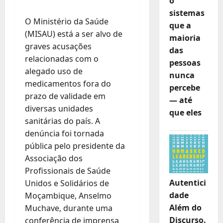
o
sistemas
O Ministério da Saúde
que a
(MISAU) está a ser alvo de
maioria
graves acusações
das
relacionadas com o
pessoas
alegado uso de
nunca
medicamentos fora do
percebe
prazo de validade em
— até
diversas unidades
que eles
sanitárias do país. A
denúncia foi tornada
pública pelo presidente da
Associação dos
Profissionais de Saúde
Autentici
Unidos e Solidários de
dade
Moçambique, Anselmo
Além do
Muchave, durante uma
Discurso.
conferência de imprensa