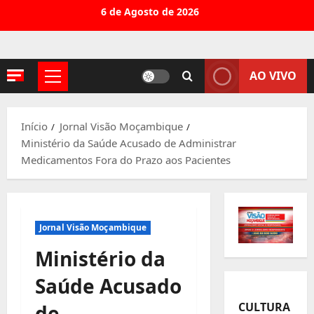
Avançar
6 de Agosto de 2026
para
o
conteúdo
AO VIVO
Menu
principal
Início
Jornal Visão Moçambique
Ministério da Saúde Acusado de Administrar
Medicamentos Fora do Prazo aos Pacientes
Jornal Visão Moçambique
Ministério da
Saúde Acusado
CULTURA
de