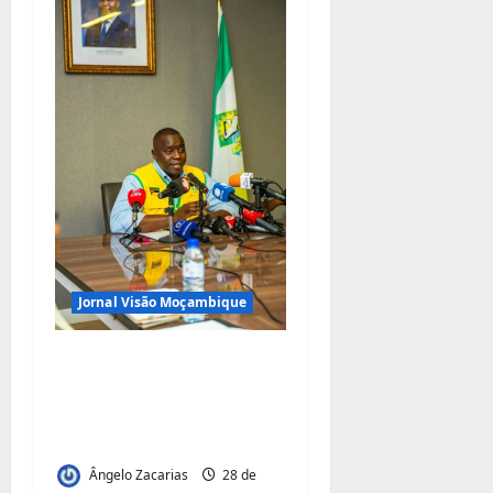
Jornal Visão Moçambique
Renovação do contrato
da TRAC: Matola quer
dinheiro da portagem
de Maputo
Ângelo Zacarias
28 de