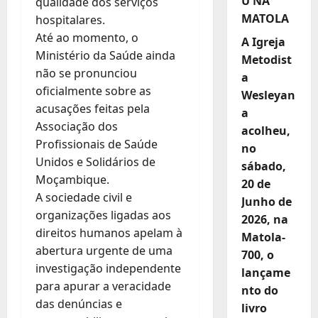
U NA
qualidade dos serviços
MATOLA
hospitalares.
Até ao momento, o
A Igreja
Ministério da Saúde ainda
Metodist
não se pronunciou
a
oficialmente sobre as
Wesleyan
acusações feitas pela
a
Associação dos
acolheu,
Profissionais de Saúde
no
Unidos e Solidários de
sábado,
Moçambique.
20 de
A sociedade civil e
Junho de
organizações ligadas aos
2026, na
direitos humanos apelam à
Matola-
abertura urgente de uma
700, o
investigação independente
lançame
para apurar a veracidade
nto do
das denúncias e
livro