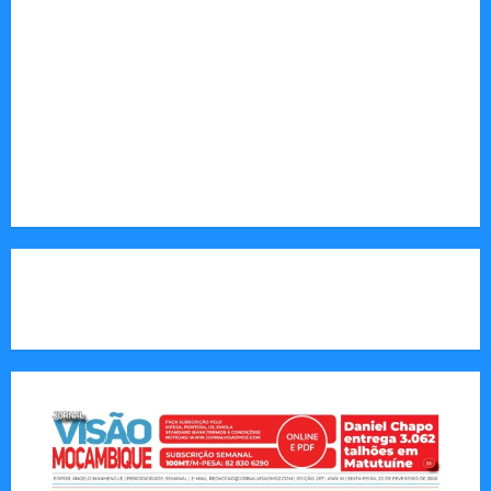
Sociedade: Reportagens sobre cultura, desafios
sociais, educação e saúde.
Endereço Electrónico
:
redaccao@jornalvisaomoz.com
Call Us:
+258 82 830 6290 & +258 84 570 2263
CAPA DA SEMANA