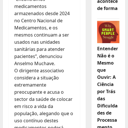
acontece
medicamentos
de forma
armazenados desde 2024
no Centro Nacional de
Medicamentos, e os
mesmos continuam a ser
usados nas unidades
Entender
sanitárias para atender
Não é o
pacientes”, denunciou
Mesmo
Anselmo Muchave.
que
O dirigente associativo
Ouvir: A
considera a situação
Ciência
extremamente
por Trás
preocupante e acusa o
das
sector da saúde de colocar
Dificulda
em risco a vida da
des de
população, alegando que o
Processa
uso contínuo destes
mento
medicamentos poderá