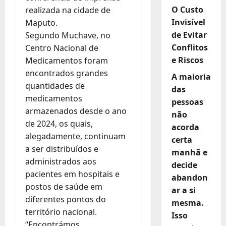
O Custo
realizada na cidade de
Invisível
Maputo.
de Evitar
Segundo Muchave, no
Conflitos
Centro Nacional de
e Riscos
Medicamentos foram
encontrados grandes
A maioria
quantidades de
das
medicamentos
pessoas
armazenados desde o ano
não
de 2024, os quais,
acorda
alegadamente, continuam
certa
a ser distribuídos e
manhã e
administrados aos
decide
pacientes em hospitais e
abandon
postos de saúde em
ar a si
diferentes pontos do
mesma.
território nacional.
Isso
“Encontrámos