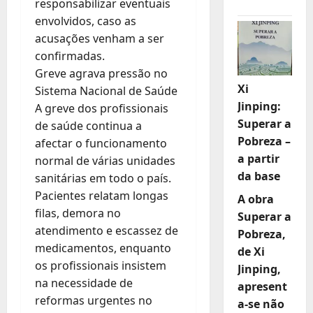
responsabilizar eventuais
envolvidos, caso as
acusações venham a ser
confirmadas.
Greve agrava pressão no
Xi
Sistema Nacional de Saúde
Jinping:
A greve dos profissionais
Superar a
de saúde continua a
Pobreza –
afectar o funcionamento
a partir
normal de várias unidades
da base
sanitárias em todo o país.
Pacientes relatam longas
A obra
filas, demora no
Superar a
atendimento e escassez de
Pobreza,
medicamentos, enquanto
de Xi
os profissionais insistem
Jinping,
na necessidade de
apresent
reformas urgentes no
a-se não