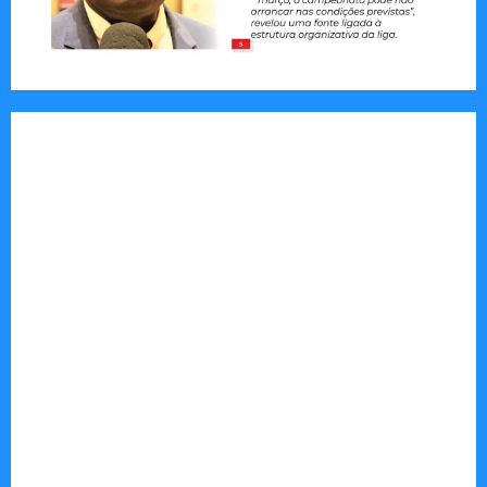
Tom Markert e o Universo Sombrio dos Cyber
Thrillers
Autenticidade Além do Discurso. O Custo
Invisível de Evitar Conflitos e Riscos
O Poder da Liderança que Une em Vez de Dividir
Entender Não é o Mesmo que Ouvir: A Ciência
por Trás das Dificuldades de Processamento
Municípios admitem insustentabilidade dos
subsídios aos transportadores após subida do
preço dos combustíveis