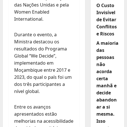
das Nações Unidas e pela
O Custo
Women Enabled
Invisível
International.
de Evitar
Conflitos
e Riscos
Durante o evento, a
Ministra destacou os
A maioria
resultados do Programa
das
Global “We Decide”,
pessoas
implementado em
não
Moçambique entre 2017 e
acorda
2023, do qual o país foi um
certa
dos três participantes a
manhã e
nível global.
decide
abandon
Entre os avanços
ar a si
apresentados estão
mesma.
melhorias na acessibilidade
Isso