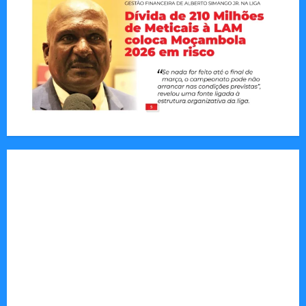
Jornal Visão Moçambique lança a edição 291
com destaque para os grandes desafios
políticos, económicos e sociais do país
Vilankulo acolhe cimeira africana de golfe
Tom Markert e o Universo Sombrio dos Cyber
Thrillers
Autenticidade Além do Discurso. O Custo