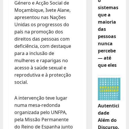
o
Género e Acção Social de
sistemas
Moçambique, Ivete Alane,
que a
apresentou nas Nações
maioria
Unidas os progressos do
das
país na promoção dos
pessoas
direitos das pessoas com
nunca
deficiência, com destaque
percebe
para a inclusão de
— até
mulheres e raparigas no
que eles
acesso à saúde sexual e
reprodutiva e à protecção
social.
A intervenção teve lugar
numa mesa-redonda
Autentici
organizada pelo UNFPA,
dade
pela Missão Permanente
Além do
do Reino de Espanha junto
Discurso.