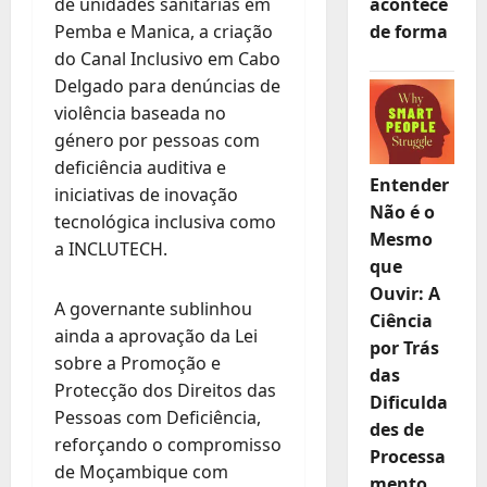
de unidades sanitárias em
acontece
Pemba e Manica, a criação
de forma
do Canal Inclusivo em Cabo
Delgado para denúncias de
violência baseada no
género por pessoas com
deficiência auditiva e
Entender
iniciativas de inovação
Não é o
tecnológica inclusiva como
Mesmo
a INCLUTECH.
que
Ouvir: A
A governante sublinhou
Ciência
ainda a aprovação da Lei
por Trás
sobre a Promoção e
das
Protecção dos Direitos das
Dificulda
Pessoas com Deficiência,
des de
reforçando o compromisso
Processa
de Moçambique com
mento