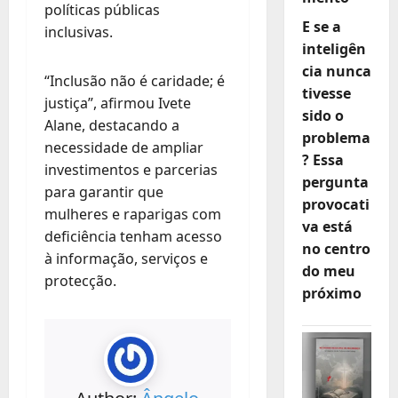
políticas públicas
E se a
inclusivas.
inteligên
cia nunca
“Inclusão não é caridade; é
tivesse
justiça”, afirmou Ivete
sido o
Alane, destacando a
problema
necessidade de ampliar
? Essa
investimentos e parcerias
pergunta
para garantir que
provocati
mulheres e raparigas com
va está
deficiência tenham acesso
no centro
à informação, serviços e
do meu
protecção.
próximo