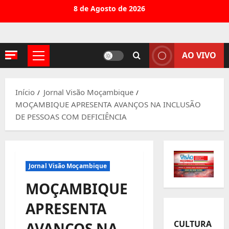
Avançar
8 de Agosto de 2026
para
o
conteúdo
AO VIVO
Menu
principal
Início
Jornal Visão Moçambique
MOÇAMBIQUE APRESENTA AVANÇOS NA INCLUSÃO
DE PESSOAS COM DEFICIÊNCIA
Jornal Visão Moçambique
MOÇAMBIQUE
APRESENTA
CULTURA
AVANÇOS NA