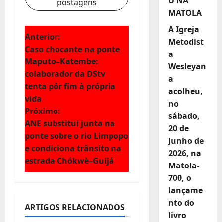
U NA
postagens
MATOLA
A Igreja
N
Anterior:
Metodist
Caso chocante na ponte
a
a
Maputo–Katembe:
Wesleyan
colaborador da DStv
v
a
tenta pôr fim à própria
acolheu,
e
vida
no
Próximo:
sábado,
g
ANE substitui junta na
20 de
ponte sobre o rio Limpopo
a
Junho de
e condiciona trânsito na
2026, na
ç
estrada Chókwè–Guijá
Matola-
700, o
ã
lançame
o
nto do
ARTIGOS RELACIONADOS
livro