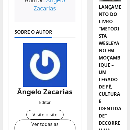
Author:
Ângelo
LANÇAME
Zacarias
NTO DO
LIVRO
“METODI
SOBRE O AUTOR
STA
WESLEYA
NO EM
MOÇAMB
IQUE –
UM
LEGADO
DE FÉ,
Ângelo Zacarias
CULTURA
E
Editor
IDENTIDA
Visite o site
DE”
DECORRE
Ver todas as