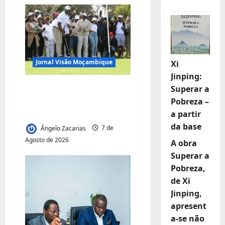
d
e
a
Jornal Visão Moçambique
Xi
r
Jinping:
t
Vilankulo acolhe
Superar a
cimeira africana de
Pobreza –
i
golfe
a partir
da base
g
Ângelo Zacarias
7 de
Agosto de 2026
A obra
o
Superar a
Pobreza,
s
de Xi
Jinping,
apresent
a-se não