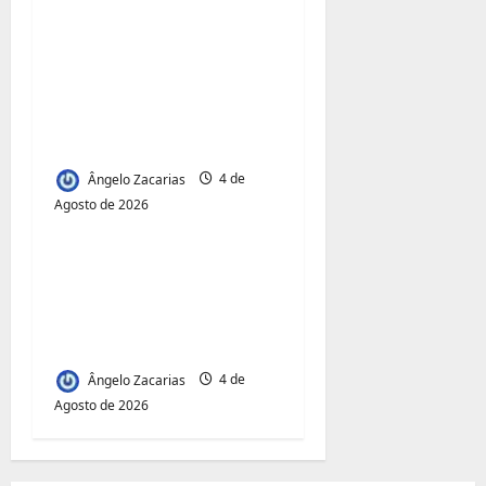
Municípios admitem
insustentabilidade dos
subsídios aos
transportadores após
subida do preço dos
combustíveis
Ângelo Zacarias
4 de
Agosto de 2026
Jornal Visão Moçambique
Acesso à Terra e
Inclusão
Juvenil:Mecula Entrega
50 Talhões para Jovens
Ângelo Zacarias
4 de
Agosto de 2026