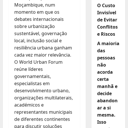
Moçambique, num
O Custo
momento em que os
Invisível
debates internacionais
de Evitar
sobre urbanização
Conflitos
sustentável, governação
e Riscos
local, inclusão social e
A maioria
resiliência urbana ganham
das
cada vez maior relevância.
pessoas
O World Urban Forum
não
reúne líderes
acorda
governamentais,
certa
especialistas em
manhã e
desenvolvimento urbano,
decide
organizações multilaterais,
abandon
académicos e
ar a si
representantes municipais
mesma.
de diferentes continentes
Isso
para discutir soluções