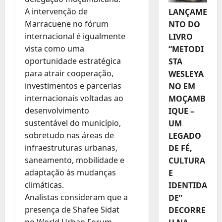
A intervenção de
LANÇAME
Marracuene no fórum
NTO DO
internacional é igualmente
LIVRO
vista como uma
“METODI
oportunidade estratégica
STA
para atrair cooperação,
WESLEYA
investimentos e parcerias
NO EM
internacionais voltadas ao
MOÇAMB
desenvolvimento
IQUE –
sustentável do município,
UM
sobretudo nas áreas de
LEGADO
infraestruturas urbanas,
DE FÉ,
saneamento, mobilidade e
CULTURA
adaptação às mudanças
E
climáticas.
IDENTIDA
Analistas consideram que a
DE”
presença de Shafee Sidat
DECORRE
no World Urban Forum