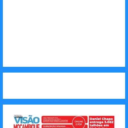
(gás, carvão), agricultura, pesca e
desenvolvimento.
Sociedade: Reportagens sobre cultura, desafios
sociais, educação e saúde.
Endereço Electrónico
:
redaccao@jornalvisaomoz.com
Call Us:
+258 82 830 6290 & +258 84 570 2263
CAPA DA SEMANA