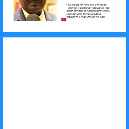
Jornal Visão Moçambique lança a edição 291
com destaque para os grandes desafios
políticos, económicos e sociais do país
Vilankulo acolhe cimeira africana de golfe
Tom Markert e o Universo Sombrio dos Cyber
Thrillers
Autenticidade Além do Discurso. O Custo
Invisível de Evitar Conflitos e Riscos
O Poder da Liderança que Une em Vez de Dividir