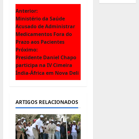
N
Anterior:
Ministério da Saúde
a
Acusado de Administrar
Medicamentos Fora do
v
Prazo aos Pacientes
e
Próximo:
Presidente Daniel Chapo
g
participa na IV Cimeira
Índia-África em Nova Deli
a
ç
ã
ARTIGOS RELACIONADOS
o
d