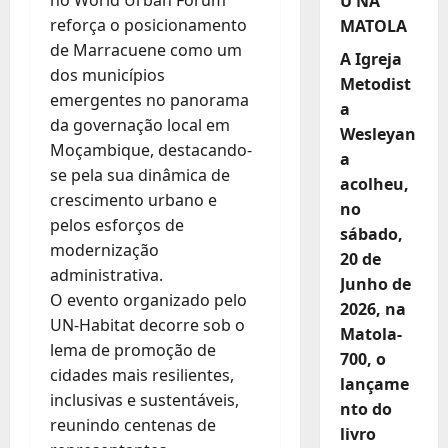
U NA
reforça o posicionamento
MATOLA
de Marracuene como um
A Igreja
dos municípios
Metodist
emergentes no panorama
a
da governação local em
Wesleyan
Moçambique, destacando-
a
se pela sua dinâmica de
acolheu,
crescimento urbano e
no
pelos esforços de
sábado,
modernização
20 de
administrativa.
Junho de
O evento organizado pelo
2026, na
UN-Habitat decorre sob o
Matola-
lema de promoção de
700, o
cidades mais resilientes,
lançame
inclusivas e sustentáveis,
nto do
reunindo centenas de
livro