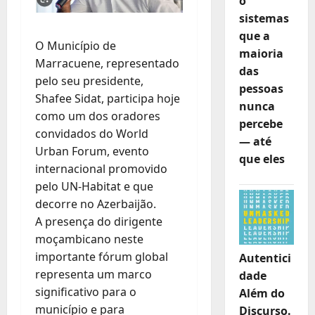
o
sistemas
que a
O Município de
maioria
Marracuene, representado
das
pelo seu presidente,
pessoas
Shafee Sidat, participa hoje
nunca
como um dos oradores
percebe
convidados do World
— até
Urban Forum, evento
que eles
internacional promovido
pelo UN-Habitat e que
decorre no Azerbaijão.
A presença do dirigente
moçambicano neste
importante fórum global
Autentici
representa um marco
dade
significativo para o
Além do
município e para
Discurso.