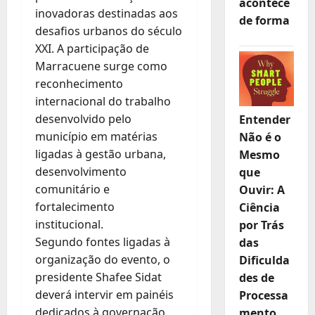
acontece
inovadoras destinadas aos
de forma
desafios urbanos do século
XXI. A participação de
Marracuene surge como
reconhecimento
internacional do trabalho
desenvolvido pelo
Entender
município em matérias
Não é o
ligadas à gestão urbana,
Mesmo
desenvolvimento
que
comunitário e
Ouvir: A
fortalecimento
Ciência
institucional.
por Trás
Segundo fontes ligadas à
das
organização do evento, o
Dificulda
presidente Shafee Sidat
des de
deverá intervir em painéis
Processa
dedicados à governação
mento