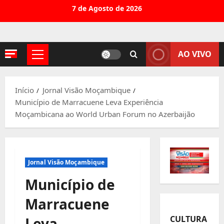
Avançar
7 de Agosto de 2026
para
o
conteúdo
AO VIVO
Menu
principal
Início
Jornal Visão Moçambique
Município de Marracuene Leva Experiência
Moçambicana ao World Urban Forum no Azerbaijão
Jornal Visão Moçambique
Município de
Marracuene
CULTURA
Leva