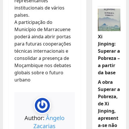
representantes
institucionais de vários
países.
A participação do
Município de Marracuene
poderá ainda abrir portas
Xi
para futuras cooperações
Jinping:
técnicas internacionais e
Superar a
consolidar a presença de
Pobreza –
Moçambique nos debates
a partir
globais sobre o futuro
da base
urbano
A obra
Superar a
Pobreza,
de Xi
Jinping,
Author:
Ângelo
apresent
Zacarias
a-se não