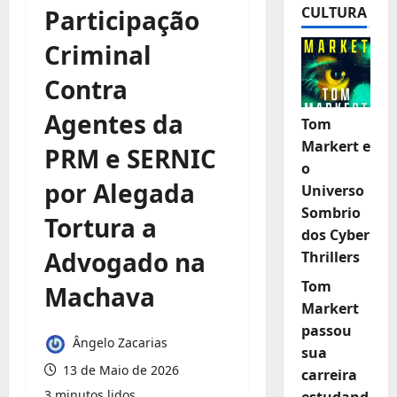
CULTURA
Participação
Criminal
Contra
Agentes da
Tom
Markert e
PRM e SERNIC
o
por Alegada
Universo
Sombrio
Tortura a
dos Cyber
Advogado na
Thrillers
Tom
Machava
Markert
passou
Ângelo Zacarias
sua
13 de Maio de 2026
carreira
3 minutos lidos
estudand