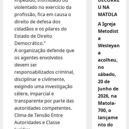
impedido, intimidado ou
U NA
violentado no exercício da
MATOLA
profissão, fica em causa o
direito de defesa dos
A Igreja
cidadãos e os pilares do
Metodist
Estado de Direito
a
Democrático.”
Wesleyan
A organização defende que
a
os agentes envolvidos
acolheu,
devem ser
no
responsabilizados criminal,
sábado,
disciplinar e civilmente,
20 de
exigindo uma investigação
Junho de
célere, imparcial e
2026, na
transparente por parte das
Matola-
autoridades competentes.
700, o
Clima de Tensão Entre
lançame
Autoridades e Classe
nto do