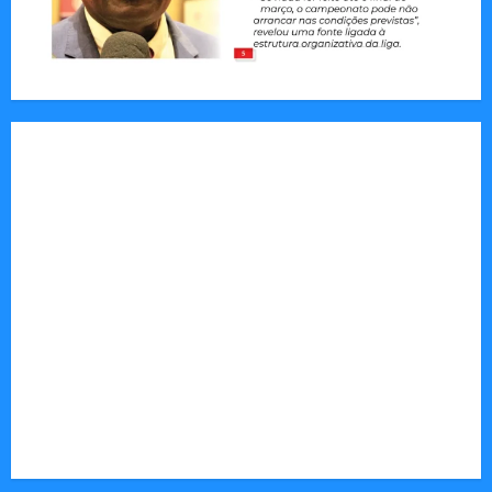
Jornal Visão Moçambique lança a edição 291
com destaque para os grandes desafios
políticos, económicos e sociais do país
Vilankulo acolhe cimeira africana de golfe
Tom Markert e o Universo Sombrio dos Cyber
Thrillers
Autenticidade Além do Discurso. O Custo
Invisível de Evitar Conflitos e Riscos
O Poder da Liderança que Une em Vez de Dividir