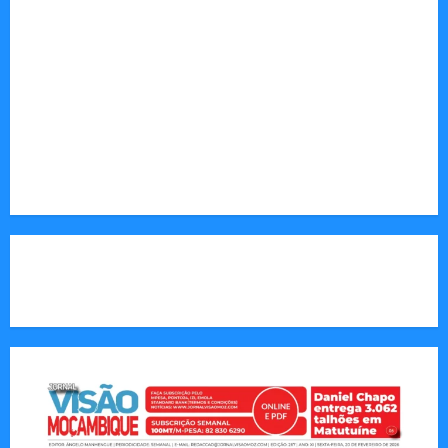
desenvolvimento.
Sociedade: Reportagens sobre cultura, desafios
sociais, educação e saúde.
Endereço Electrónico
:
redaccao@jornalvisaomoz.com
Call Us:
+258 82 830 6290 & +258 84 570 2263
CAPA DA SEMANA