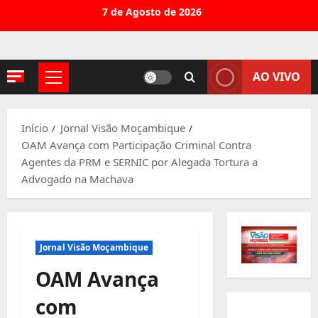
Avançar
7 de Agosto de 2026
para
o
conteúdo
AO VIVO
Menu
principal
Início
Jornal Visão Moçambique
OAM Avança com Participação Criminal Contra
Agentes da PRM e SERNIC por Alegada Tortura a
Advogado na Machava
Jornal Visão Moçambique
OAM Avança
com