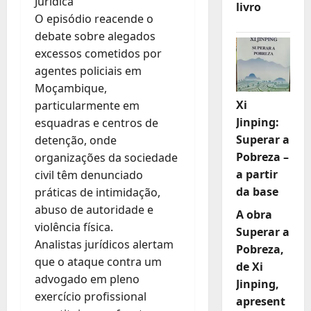
Jurídica
livro
O episódio reacende o
debate sobre alegados
excessos cometidos por
agentes policiais em
Moçambique,
Xi
particularmente em
Jinping:
esquadras e centros de
Superar a
detenção, onde
Pobreza –
organizações da sociedade
a partir
civil têm denunciado
da base
práticas de intimidação,
abuso de autoridade e
A obra
violência física.
Superar a
Analistas jurídicos alertam
Pobreza,
que o ataque contra um
de Xi
advogado em pleno
Jinping,
exercício profissional
apresent