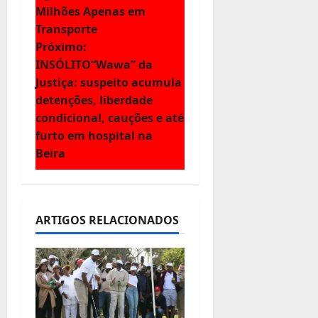
v
Milhões Apenas em
e
Transporte
Próximo:
g
INSÓLITO“Wawa” da
Justiça: suspeito acumula
a
detenções, liberdade
ç
condicional, cauções e até
furto em hospital na
ã
Beira
o
d
ARTIGOS RELACIONADOS
e
a
r