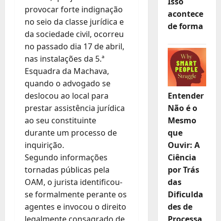
Isso
provocar forte indignação
acontece
no seio da classe jurídica e
de forma
da sociedade civil, ocorreu
no passado dia 17 de abril,
nas instalações da 5.ª
Esquadra da Machava,
quando o advogado se
deslocou ao local para
Entender
prestar assistência jurídica
Não é o
ao seu constituinte
Mesmo
durante um processo de
que
inquirição.
Ouvir: A
Segundo informações
Ciência
tornadas públicas pela
por Trás
OAM, o jurista identificou-
das
se formalmente perante os
Dificulda
agentes e invocou o direito
des de
legalmente consagrado de
Processa