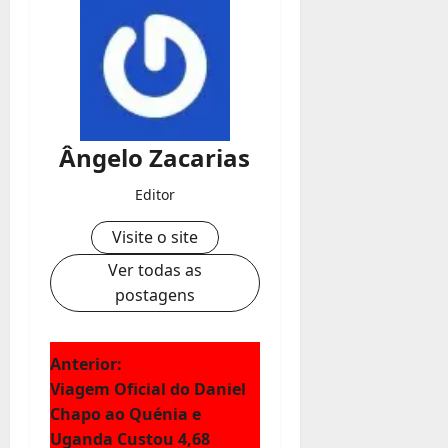
Ângelo Zacarias
Editor
Visite o site
Ver todas as
postagens
N
Anterior:
Viagem Oficial do Daniel
a
Chapo ao Quénia e
Uganda Custou 4,68