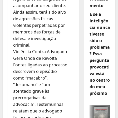
acompanhar o seu cliente.
mento
Ainda assim, terá sido alvo
E se a
de agressões físicas
inteligên
violentas perpetradas por
cia nunca
membros das forças de
tivesse
defesa e investigação
sido o
criminal.
problema
Violência Contra Advogado
? Essa
Gera Onda de Revolta
pergunta
Fontes ligadas ao processo
provocati
descrevem o episódio
va está
como “macabro”,
no centro
“desumano” e “um
do meu
atentado grave às
próximo
prerrogativas da
advocacia”. Testemunhas
relatam que o advogado
foi espancado sem