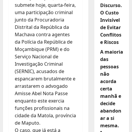
submete hoje, quarta-feira,
Discurso.
uma participação criminal
O Custo
junto da Procuradoria
Invisível
Distrital da República da
de Evitar
Machava contra agentes
Conflitos
da Polícia da República de
e Riscos
Moçambique (PRM) e do
A maioria
Serviço Nacional de
das
Investigação Criminal
pessoas
(SERNIC), acusados de
não
espancarem brutalmente e
acorda
arrastarem o advogado
certa
Amisse Abel Nota Passe
manhã e
enquanto este exercia
decide
funções profissionais na
abandon
cidade da Matola, província
ar a si
de Maputo.
mesma.
O caso, que já está a