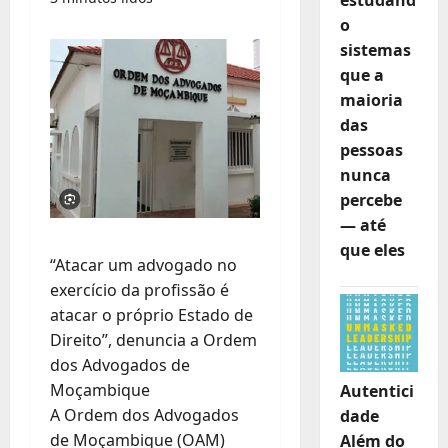
o
sistemas
que a
maioria
das
pessoas
nunca
percebe
— até
que eles
“Atacar um advogado no
exercício da profissão é
atacar o próprio Estado de
Direito”, denuncia a Ordem
dos Advogados de
Moçambique
Autentici
A Ordem dos Advogados
dade
de Moçambique (OAM)
Além do