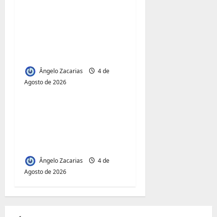
insustentabilidade dos
subsídios aos
transportadores após
subida do preço dos
combustíveis
Ângelo Zacarias
4 de
Agosto de 2026
Jornal Visão Moçambique
Acesso à Terra e
Inclusão
Juvenil:Mecula Entrega
50 Talhões para Jovens
Ângelo Zacarias
4 de
Agosto de 2026