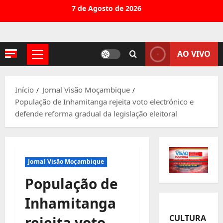
Avançar
7 de Agosto de 2026
para
o
conteúdo
AO VIVO
Menu
principal
Início
Jornal Visão Moçambique
População de Inhamitanga rejeita voto electrónico e
defende reforma gradual da legislação eleitoral
Jornal Visão Moçambique
População de
Inhamitanga
CULTURA
rejeita voto