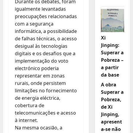
Durante os debates, foram
igualmente levantadas
preocupações relacionadas
com a segurança
informática, a possibilidade
Xi
de falhas técnicas, o acesso
Jinping:
desigual às tecnologias
Superar a
digitais e os desafios que a
Pobreza –
implementação do voto
a partir
electrónico poderia
da base
representar em zonas
rurais, onde persistem
A obra
limitações no fornecimento
Superar a
de energia eléctrica,
Pobreza,
cobertura de
de Xi
telecomunicações e acesso
Jinping,
à internet.
apresent
Na mesma ocasião, a
a-se não