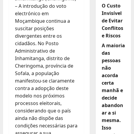
O Custo
– A introdução do voto
Invisível
electrónico em
de Evitar
Moçambique continua a
Conflitos
suscitar posições
e Riscos
divergentes entre os
cidadãos. No Posto
A maioria
Administrativo de
das
Inhamitanga, distrito de
pessoas
Cheringoma, província de
não
Sofala, a população
acorda
manifestou-se claramente
certa
contra a adopção deste
manhã e
modelo nos próximos
decide
processos eleitorais,
abandon
considerando que o país
ar a si
ainda não dispõe das
mesma.
condições necessárias para
Isso
assegurar a sua