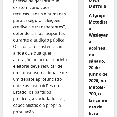
U NA
precisa de garantir que
MATOLA
existem condições
técnicas, legais e humanas
A Igreja
para assegurar eleições
Metodist
credíveis e transparentes”,
a
defenderam participantes
Wesleyan
durante a audição pública.
a
Os cidadãos sustentaram
acolheu,
ainda que qualquer
no
alteração ao actual modelo
sábado,
eleitoral deve resultar de
20 de
um consenso nacional e de
Junho de
um debate aprofundado
2026, na
entre as instituições do
Matola-
Estado, os partidos
700, o
políticos, a sociedade civil,
lançame
especialistas e a própria
nto do
população.
livro