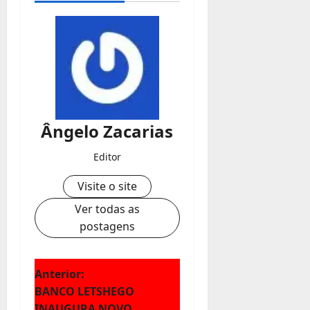
Ângelo Zacarias
Editor
Visite o site
Ver todas as
postagens
N
Anterior:
BANCO LETSHEGO
a
INAUGURA NOVO