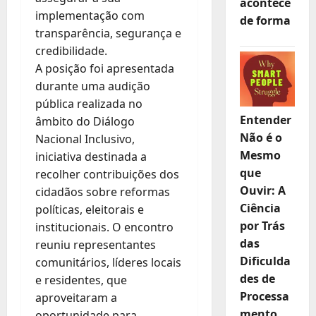
acontece
implementação com
de forma
transparência, segurança e
credibilidade.
A posição foi apresentada
durante uma audição
pública realizada no
Entender
âmbito do Diálogo
Não é o
Nacional Inclusivo,
Mesmo
iniciativa destinada a
que
recolher contribuições dos
Ouvir: A
cidadãos sobre reformas
Ciência
políticas, eleitorais e
por Trás
institucionais. O encontro
das
reuniu representantes
Dificulda
comunitários, líderes locais
des de
e residentes, que
Processa
aproveitaram a
mento
oportunidade para