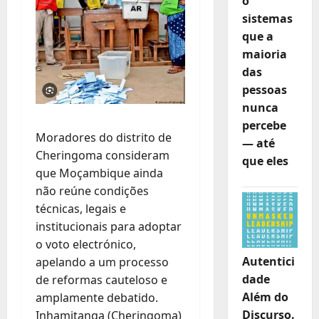
o
sistemas
que a
maioria
das
pessoas
nunca
percebe
Moradores do distrito de
— até
Cheringoma consideram
que eles
que Moçambique ainda
não reúne condições
técnicas, legais e
institucionais para adoptar
o voto electrónico,
Autentici
apelando a um processo
dade
de reformas cauteloso e
Além do
amplamente debatido.
Discurso.
Inhamitanga (Cheringoma)