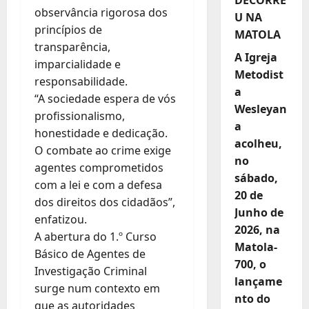
observância rigorosa dos
U NA
princípios de
MATOLA
transparência,
A Igreja
imparcialidade e
Metodist
responsabilidade.
a
“A sociedade espera de vós
Wesleyan
profissionalismo,
a
honestidade e dedicação.
acolheu,
O combate ao crime exige
no
agentes comprometidos
sábado,
com a lei e com a defesa
20 de
dos direitos dos cidadãos”,
Junho de
enfatizou.
2026, na
A abertura do 1.º Curso
Matola-
Básico de Agentes de
700, o
Investigação Criminal
lançame
surge num contexto em
nto do
que as autoridades