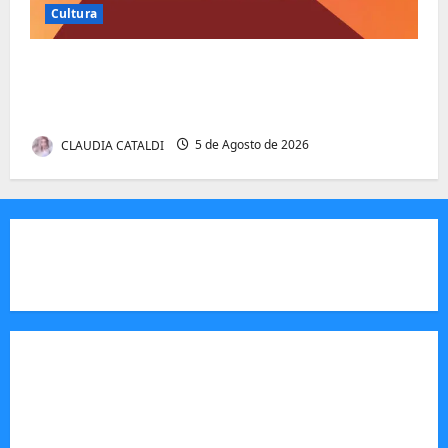
Cultura
Entender Não é o Mesmo que Ouvir: A
Ciência por Trás das Dificuldades de
Processamento
CLAUDIA CATALDI
5 de Agosto de 2026
JORNAL VISÃO MOÇAMBIQUE
O Jornal Visão Moçambique é um meio de
comunicação moçambicano,focado e m notícias,
análise e informação sobre Moçambique,
actuando como um veículo de imprensa digital e