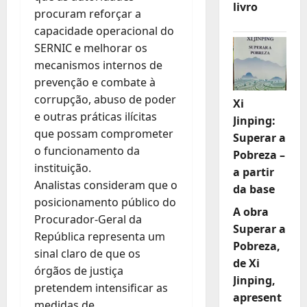
livro
procuram reforçar a
capacidade operacional do
SERNIC e melhorar os
mecanismos internos de
prevenção e combate à
corrupção, abuso de poder
Xi
e outras práticas ilícitas
Jinping:
que possam comprometer
Superar a
o funcionamento da
Pobreza –
instituição.
a partir
Analistas consideram que o
da base
posicionamento público do
A obra
Procurador-Geral da
Superar a
República representa um
Pobreza,
sinal claro de que os
de Xi
órgãos de justiça
Jinping,
pretendem intensificar as
apresent
medidas de