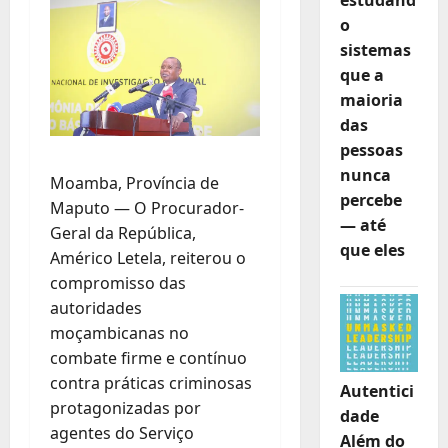
o
sistemas
que a
maioria
das
pessoas
nunca
Moamba, Província de
percebe
Maputo — O Procurador-
— até
Geral da República,
que eles
Américo Letela, reiterou o
compromisso das
autoridades
moçambicanas no
combate firme e contínuo
contra práticas criminosas
Autentici
protagonizadas por
dade
agentes do Serviço
Além do