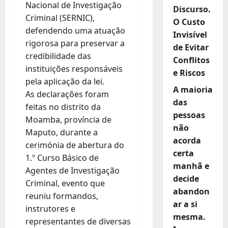
Nacional de Investigação
Discurso.
Criminal (SERNIC),
O Custo
defendendo uma atuação
Invisível
rigorosa para preservar a
de Evitar
credibilidade das
Conflitos
instituições responsáveis
e Riscos
pela aplicação da lei.
A maioria
As declarações foram
das
feitas no distrito da
pessoas
Moamba, província de
não
Maputo, durante a
acorda
cerimónia de abertura do
certa
1.º Curso Básico de
manhã e
Agentes de Investigação
decide
Criminal, evento que
abandon
reuniu formandos,
ar a si
instrutores e
mesma.
representantes de diversas