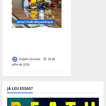
Jornal Visão Moçambique
Renovação do contrato
da TRAC: Matola quer
dinheiro da portagem
de Maputo
Ângelo Zacarias
28 de
Julho de 2026
JÁ LEU ESSAS?