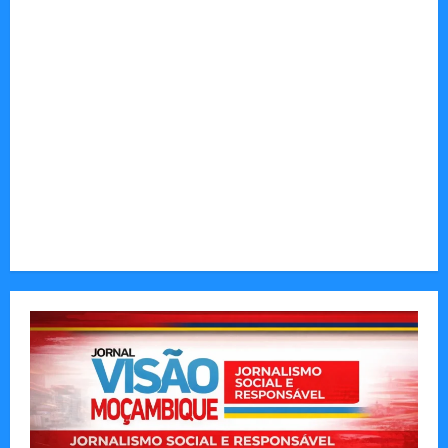
Autenticidade Além do Discurso. O Custo
Invisível de Evitar Conflitos e Riscos
O Poder da Liderança que Une em Vez de Dividir
Entender Não é o Mesmo que Ouvir: A Ciência
por Trás das Dificuldades de Processamento
Municípios admitem insustentabilidade dos
subsídios aos transportadores após subida do
preço dos combustíveis