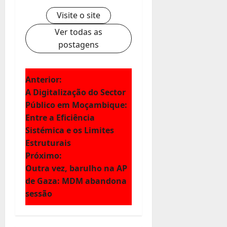
Visite o site
Ver todas as
postagens
N
Anterior:
A Digitalização do Sector
a
Público em Moçambique:
Entre a Eficiência
v
Sistémica e os Limites
e
Estruturais
Próximo:
g
Outra vez, barulho na AP
de Gaza: MDM abandona
a
sessão
ç