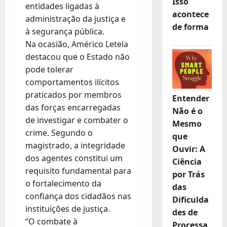
Isso
entidades ligadas à
acontece
administração da justiça e
de forma
à segurança pública.
Na ocasião, Américo Letela
destacou que o Estado não
pode tolerar
comportamentos ilícitos
praticados por membros
Entender
das forças encarregadas
Não é o
de investigar e combater o
Mesmo
crime. Segundo o
que
magistrado, a integridade
Ouvir: A
dos agentes constitui um
Ciência
requisito fundamental para
por Trás
o fortalecimento da
das
confiança dos cidadãos nas
Dificulda
instituições de justiça.
des de
“O combate à
Processa