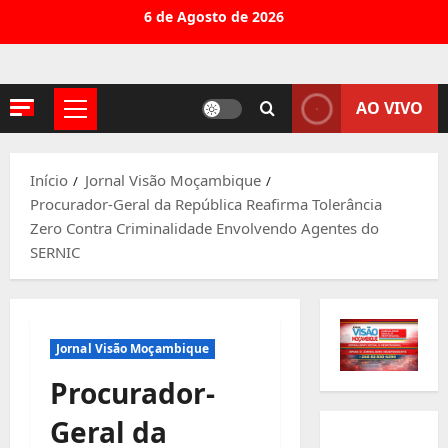
Avançar
6 de Agosto de 2026
para
o
conteúdo
AO VIVO
Menu
principal
Início
Jornal Visão Moçambique
Procurador-Geral da República Reafirma Tolerância
Zero Contra Criminalidade Envolvendo Agentes do
SERNIC
Jornal Visão Moçambique
Procurador-
Geral da