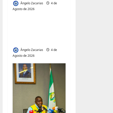
Ângelo Zacarias
4 de
Agosto de 2026
Jornal Visão Moçambique
Acesso à Terra e
Inclusão
Juvenil:Mecula Entrega
50 Talhões para Jovens
Ângelo Zacarias
4 de
Agosto de 2026