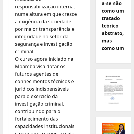
a-se não
responsabilização interna,
como um
numa altura em que cresce
tratado
a exigência da sociedade
teórico
por maior transparência e
abstrato,
integridade no setor da
mas
segurança e investigação
como um
criminal.
O curso agora iniciado na
Moamba visa dotar os
futuros agentes de
conhecimentos técnicos e
jurídicos indispensáveis
para o exercício da
investigação criminal,
contribuindo para o
fortalecimento das
capacidades institucionais
e para uma resposta mais