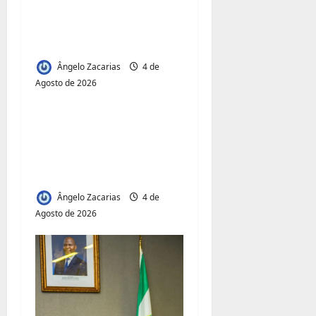
s
transportadores após
subida do preço dos
combustíveis
Ângelo Zacarias
4 de
Agosto de 2026
Jornal Visão Moçambique
Acesso à Terra e
Inclusão
Juvenil:Mecula Entrega
50 Talhões para Jovens
Ângelo Zacarias
4 de
Agosto de 2026