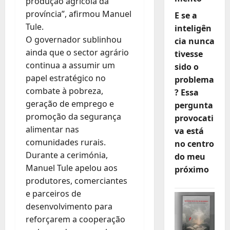
produção agrícola da
província”, afirmou Manuel
E se a
Tule.
inteligên
O governador sublinhou
cia nunca
ainda que o sector agrário
tivesse
continua a assumir um
sido o
papel estratégico no
problema
combate à pobreza,
? Essa
geração de emprego e
pergunta
promoção da segurança
provocati
alimentar nas
va está
comunidades rurais.
no centro
Durante a cerimónia,
do meu
Manuel Tule apelou aos
próximo
produtores, comerciantes
e parceiros de
desenvolvimento para
reforçarem a cooperação