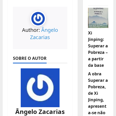
Author:
Ângelo
Xi
Zacarias
Jinping:
Superar a
Pobreza –
SOBRE O AUTOR
a partir
da base
A obra
Superar a
Pobreza,
de Xi
Jinping,
apresent
Ângelo Zacarias
a-se não