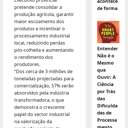
Executivo provincial
acontece
pretende consolidar a
de forma
produção agrícola, garantir
maior escoamento dos
produtos e incentivar o
processamento industrial
local, reduzindo perdas
Entender
pós-colheita e aumentando
Não é o
o rendimento dos
Mesmo
produtores.
que
“Dos cerca de 3 milhões de
Ouvir: A
toneladas projectadas para
Ciência
comercialização, 57% serão
por Trás
absorvidos pela indústria
das
transformadora, o que
Dificulda
demonstra o crescente
des de
papel do sector industrial
Processa
na valorização da
mento