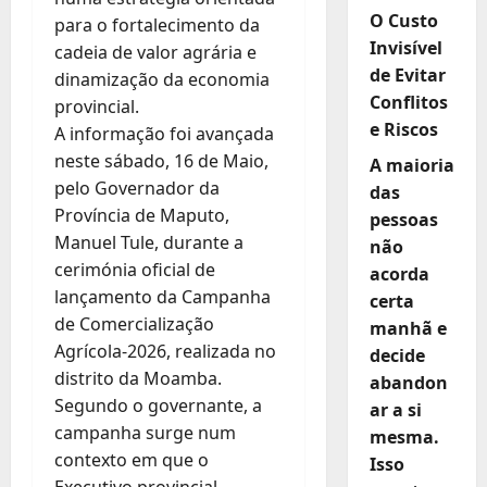
O Custo
para o fortalecimento da
Invisível
cadeia de valor agrária e
de Evitar
dinamização da economia
Conflitos
provincial.
e Riscos
A informação foi avançada
neste sábado, 16 de Maio,
A maioria
pelo Governador da
das
Província de Maputo,
pessoas
Manuel Tule, durante a
não
cerimónia oficial de
acorda
lançamento da Campanha
certa
de Comercialização
manhã e
Agrícola-2026, realizada no
decide
distrito da Moamba.
abandon
Segundo o governante, a
ar a si
campanha surge num
mesma.
contexto em que o
Isso