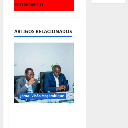
ç
ECONÓMICO
ã
o
ARTIGOS RELACIONADOS
d
e
a
r
t
i
Jornal Visão Moçambique
g
Municípios admitem
o
insustentabilidade dos
subsídios aos