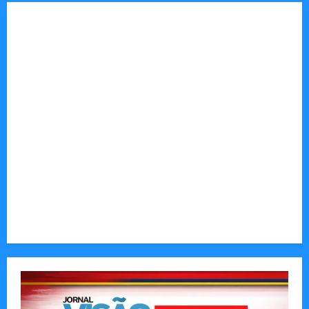
Tom Markert e o Universo Sombrio dos Cyber
Thrillers
Autenticidade Além do Discurso. O Custo
Invisível de Evitar Conflitos e Riscos
O Poder da Liderança que Une em Vez de Dividir
Entender Não é o Mesmo que Ouvir: A Ciência
por Trás das Dificuldades de Processamento
Municípios admitem insustentabilidade dos
subsídios aos transportadores após subida do
preço dos combustíveis