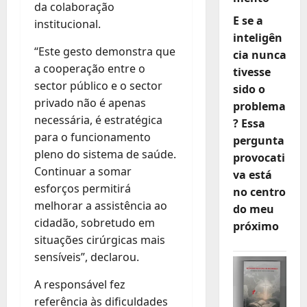
da colaboração
E se a
institucional.
inteligên
“Este gesto demonstra que
cia nunca
a cooperação entre o
tivesse
sector público e o sector
sido o
privado não é apenas
problema
necessária, é estratégica
? Essa
para o funcionamento
pergunta
pleno do sistema de saúde.
provocati
Continuar a somar
va está
esforços permitirá
no centro
melhorar a assistência ao
do meu
cidadão, sobretudo em
próximo
situações cirúrgicas mais
sensíveis”, declarou.
A responsável fez
referência às dificuldades