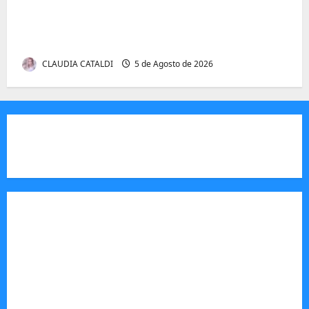
Entender Não é o Mesmo que Ouvir: A
Ciência por Trás das Dificuldades de
Processamento
CLAUDIA CATALDI
5 de Agosto de 2026
JORNAL VISÃO MOÇAMBIQUE
O Jornal Visão Moçambique é um meio de
comunicação moçambicano,focado e m notícias,
análise e informação sobre Moçambique,
actuando como um veículo de imprensa digital e
impresso, essencial para informar o público sobre
a vida política, económica e social do país.