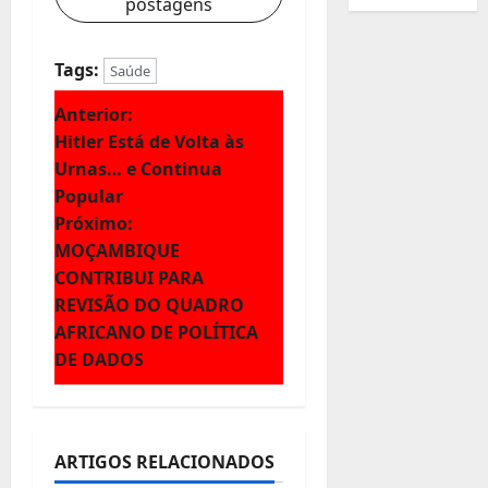
postagens
Tags:
Saúde
N
Anterior:
Hitler Está de Volta às
a
Urnas… e Continua
Popular
v
Próximo:
e
MOÇAMBIQUE
CONTRIBUI PARA
g
REVISÃO DO QUADRO
AFRICANO DE POLÍTICA
a
DE DADOS
ç
ã
ARTIGOS RELACIONADOS