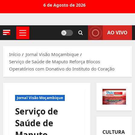
Avançar
6 de Agosto de 2026
para
o
conteúdo
AO VIVO
Menu
principal
Início
Jornal Visão Moçambique
Serviço de Saúde de Maputo Reforça Blocos
Operatórios com Donativo do Instituto do Coração
Jornal Visão Moçambique
Serviço de
Saúde de
CULTURA
Maputo