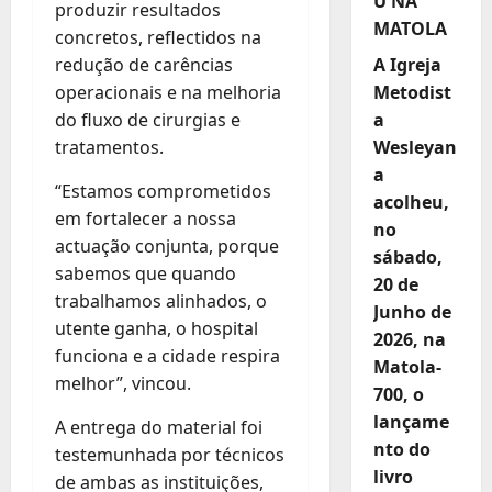
U NA
produzir resultados
MATOLA
concretos, reflectidos na
redução de carências
A Igreja
operacionais e na melhoria
Metodist
do fluxo de cirurgias e
a
tratamentos.
Wesleyan
a
“Estamos comprometidos
acolheu,
em fortalecer a nossa
no
actuação conjunta, porque
sábado,
sabemos que quando
20 de
trabalhamos alinhados, o
Junho de
utente ganha, o hospital
2026, na
funciona e a cidade respira
Matola-
melhor”, vincou.
700, o
lançame
A entrega do material foi
nto do
testemunhada por técnicos
livro
de ambas as instituições,