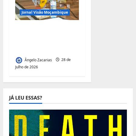
Jornal Visão Moçambique
Renovação do contrato
da TRAC: Matola quer
dinheiro da portagem
de Maputo
Ângelo Zacarias
28 de
Julho de 2026
JÁ LEU ESSAS?