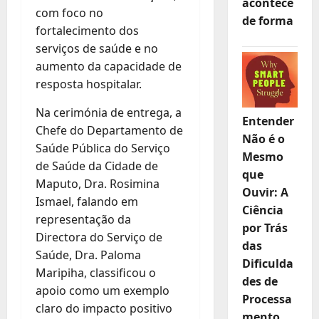
acontece
com foco no
de forma
fortalecimento dos
serviços de saúde e no
aumento da capacidade de
resposta hospitalar.
Na cerimónia de entrega, a
Entender
Chefe do Departamento de
Não é o
Saúde Pública do Serviço
Mesmo
de Saúde da Cidade de
que
Maputo, Dra. Rosimina
Ouvir: A
Ismael, falando em
Ciência
representação da
por Trás
Directora do Serviço de
das
Saúde, Dra. Paloma
Dificulda
Maripiha, classificou o
des de
apoio como um exemplo
Processa
claro do impacto positivo
mento