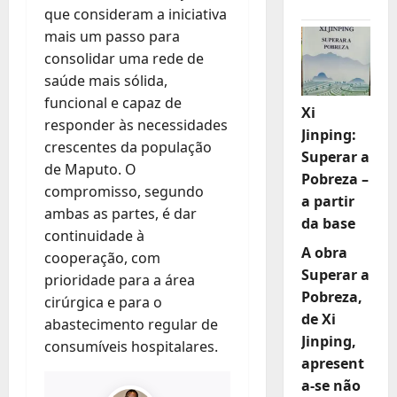
que consideram a iniciativa
mais um passo para
consolidar uma rede de
saúde mais sólida,
funcional e capaz de
Xi
responder às necessidades
Jinping:
crescentes da população
Superar a
de Maputo. O
Pobreza –
compromisso, segundo
a partir
ambas as partes, é dar
da base
continuidade à
A obra
cooperação, com
Superar a
prioridade para a área
Pobreza,
cirúrgica e para o
de Xi
abastecimento regular de
Jinping,
consumíveis hospitalares.
apresent
a-se não