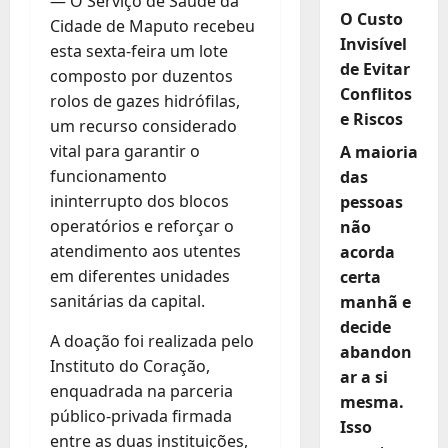
— O Serviço de Saúde da
O Custo
Cidade de Maputo recebeu
Invisível
esta sexta-feira um lote
de Evitar
composto por duzentos
Conflitos
rolos de gazes hidrófilas,
e Riscos
um recurso considerado
vital para garantir o
A maioria
funcionamento
das
ininterrupto dos blocos
pessoas
operatórios e reforçar o
não
atendimento aos utentes
acorda
em diferentes unidades
certa
sanitárias da capital.
manhã e
decide
A doação foi realizada pelo
abandon
Instituto do Coração,
ar a si
enquadrada na parceria
mesma.
público-privada firmada
Isso
entre as duas instituições,