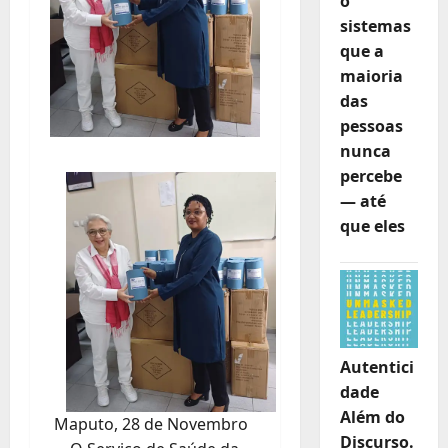
o
sistemas
que a
maioria
das
pessoas
nunca
percebe
— até
que eles
Autentici
dade
Além do
Maputo, 28 de Novembro
Discurso.