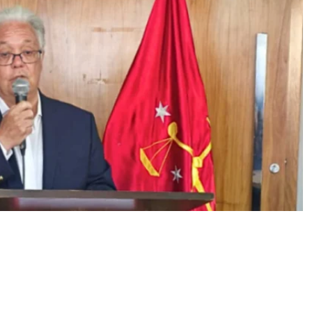
ageia o procurador de
do Petis Fernandes que