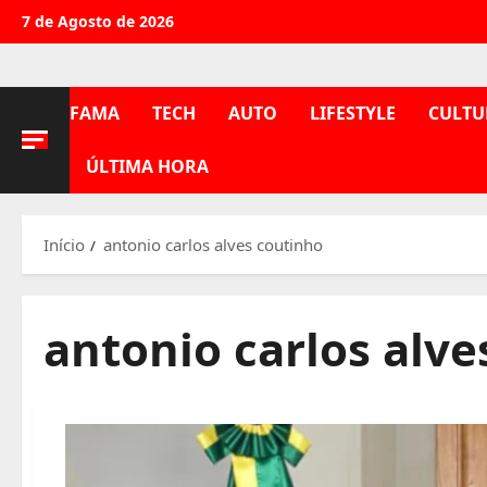
Avançar
7 de Agosto de 2026
para
o
conteúdo
FAMA
TECH
AUTO
LIFESTYLE
CULTU
ÚLTIMA HORA
Início
antonio carlos alves coutinho
antonio carlos alve