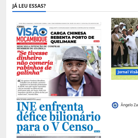
JÁ LEU ESSAS?
Jornal Vi
Vilankulo
de golfe
Ângelo Za