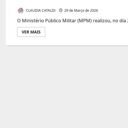
CLAUDIA CATALDI
29 de Março de 2026
O Ministério Público Militar (MPM) realizou, no dia 
Leia
VER MAIS
mais
sobre
MPM
do
Brasil
homenageia
o
procurador
de
Justiça
Militar
Ronaldo
Petis
Fernandes
que
se
aposenta