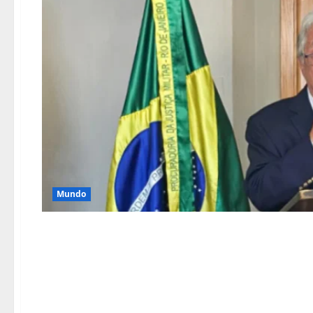
Mundo
MPM do Brasil homen
Justiça Militar Ronal
se aposenta