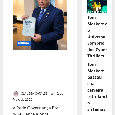
Tom
Markert e
o
Universo
Sombrio
Mundo
dos Cyber
Thrillers
RGB lança obra de
referência sobre
Tom
governança pública
Markert
passou
na América Latina e
sua
Caribe
carreira
CLAUDIA CATALDI
12 de
estudand
Maio de 2026
o
A Rede Governança Brasil
sistemas
(RGB) lança a obra