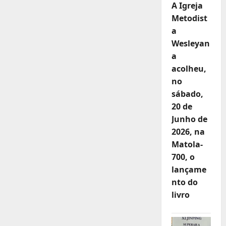
A Igreja
Metodist
a
Wesleyan
a
acolheu,
no
sábado,
20 de
Junho de
2026, na
Matola-
700, o
lançame
nto do
livro