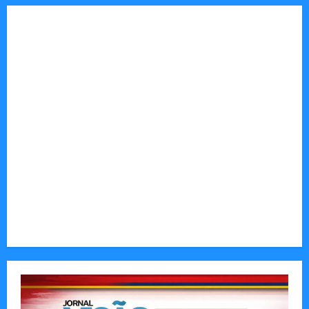
Tom Markert e o Universo Sombrio dos Cyber
Thrillers
Autenticidade Além do Discurso. O Custo
Invisível de Evitar Conflitos e Riscos
O Poder da Liderança que Une em Vez de Dividir
Entender Não é o Mesmo que Ouvir: A Ciência
por Trás das Dificuldades de Processamento
Municípios admitem insustentabilidade dos
subsídios aos transportadores após subida do
preço dos combustíveis