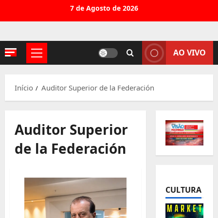
Avançar
7 de Agosto de 2026
para
o
conteúdo
AO VIVO
Menu
principal
Início
Auditor Superior de la Federación
Auditor Superior
de la Federación
CULTURA