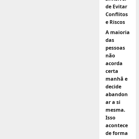
de Evitar
Conflitos
e Riscos
A maioria
das
pessoas
não
acorda
certa
manhã e
decide
abandon
ar a si
mesma.
Isso
acontece
de forma