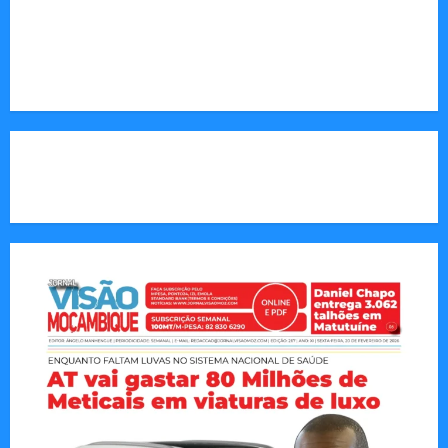
Endereço Electrónico
:
redaccao@jornalvisaomoz.com
Call Us:
+258 82 830 6290 & +258 84 570 2263
CAPA DA SEMANA