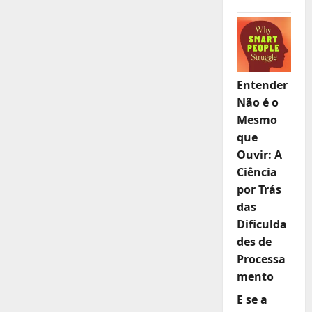
Entender
Não é o
Mesmo
que
Ouvir: A
Ciência
por Trás
das
Dificulda
des de
Processa
mento
E se a