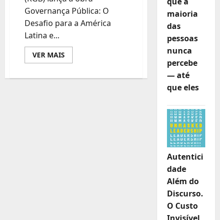
que a
Governança Pública: O
maioria
Desafio para a América
das
Latina e...
pessoas
nunca
Leia
VER MAIS
mais
percebe
sobre
— até
RGB
lança
que eles
obra
de
referência
sobre
governança
pública
na
América
Latina
e
Autentici
Caribe
dade
Além do
Discurso.
O Custo
Invisível