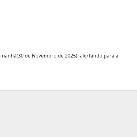
vas intensas e ventos
íncias até 30 de
amanhã(30 de Novembro de 2025), alertando para a