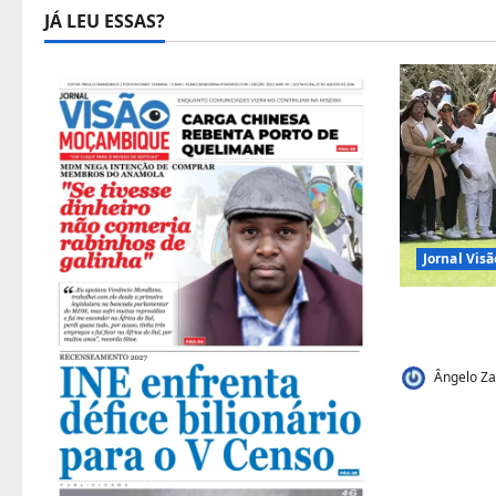
JÁ LEU ESSAS?
Jornal Vi
Vilankulo
de golfe
Ângelo Za