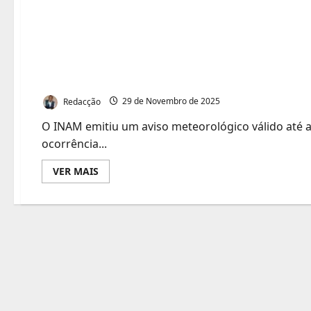
INAM alerta para chu
fortes em várias prov
Novembro
Redacção
29 de Novembro de 2025
O INAM emitiu um aviso meteorológico válido até 
ocorrência...
Leia
VER MAIS
mais
sobre
INAM
alerta
para
chuvas
intensas
e
ventos
fortes
em
várias
províncias
até