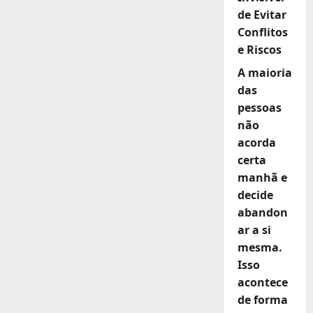
de Evitar
Conflitos
e Riscos
A maioria
das
pessoas
não
acorda
certa
manhã e
decide
abandon
ar a si
mesma.
Isso
acontece
de forma