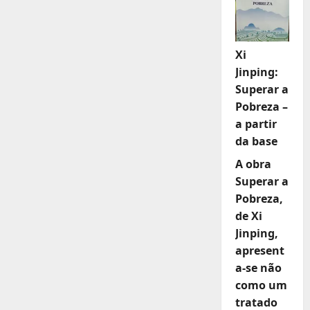
Xi
Jinping:
Superar a
Pobreza –
a partir
da base
A obra
Superar a
Pobreza,
de Xi
Jinping,
apresent
a-se não
como um
tratado