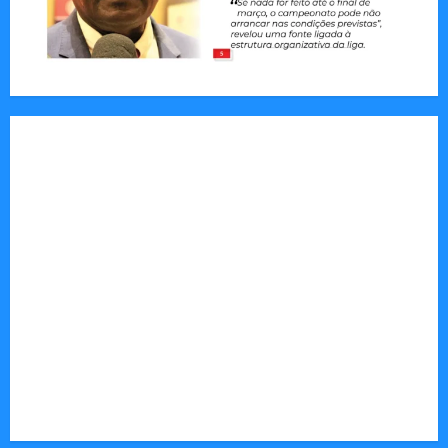
Jornal Visão Moçambique lança a edição 291
com destaque para os grandes desafios
políticos, económicos e sociais do país
Vilankulo acolhe cimeira africana de golfe
Tom Markert e o Universo Sombrio dos Cyber
Thrillers
Autenticidade Além do Discurso. O Custo
Invisível de Evitar Conflitos e Riscos
O Poder da Liderança que Une em Vez de Dividir