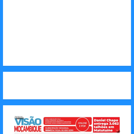
desenvolvimento.
Sociedade: Reportagens sobre cultura, desafios
sociais, educação e saúde.
Endereço Electrónico
:
redaccao@jornalvisaomoz.com
Call Us:
+258 82 830 6290 & +258 84 570 2263
CAPA DA SEMANA