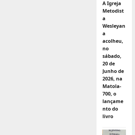
A Igreja
Metodist
a
Wesleyan
a
acolheu,
no
sábado,
20 de
Junho de
2026, na
Matola-
700, o
lançame
nto do
livro