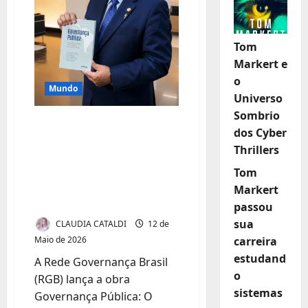
Tom
Markert e
o
Mundo
Universo
Sombrio
RGB lança obra de
dos Cyber
referência sobre
Thrillers
governança pública
Tom
na América Latina e
Markert
Caribe
passou
sua
CLAUDIA CATALDI
12 de
carreira
Maio de 2026
estudand
A Rede Governança Brasil
o
(RGB) lança a obra
sistemas
Governança Pública: O