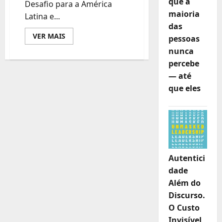
que a
Desafio para a América
maioria
Latina e...
das
Leia
VER MAIS
pessoas
mais
sobre
nunca
RGB
percebe
lança
obra
— até
de
referência
que eles
sobre
governança
pública
na
América
Latina
e
Caribe
Autentici
dade
Além do
Discurso.
O Custo
Invisível