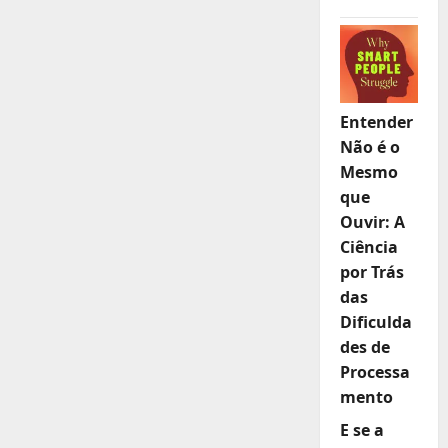
Entender
Não é o
Mesmo
que
Ouvir: A
Ciência
por Trás
das
Dificulda
des de
Processa
mento
E se a