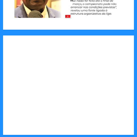
Jornal Visão Moçambique lança a edição 291
com destaque para os grandes desafios
políticos, económicos e sociais do país
Vilankulo acolhe cimeira africana de golfe
Tom Markert e o Universo Sombrio dos Cyber
Thrillers
Autenticidade Além do Discurso. O Custo
Invisível de Evitar Conflitos e Riscos
O Poder da Liderança que Une em Vez de Dividir