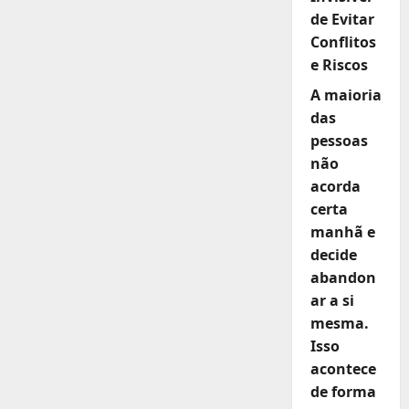
de Evitar
Conflitos
e Riscos
A maioria
das
pessoas
não
acorda
certa
manhã e
decide
abandon
ar a si
mesma.
Isso
acontece
de forma