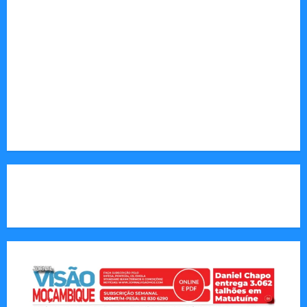
desenvolvimento.
Sociedade: Reportagens sobre cultura, desafios
sociais, educação e saúde.
Endereço Electrónico
:
redaccao@jornalvisaomoz.com
Call Us:
+258 82 830 6290 & +258 84 570 2263
CAPA DA SEMANA