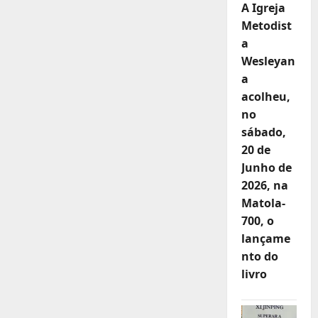
A Igreja
Metodist
a
Wesleyan
a
acolheu,
no
sábado,
20 de
Junho de
2026, na
Matola-
700, o
lançame
nto do
livro