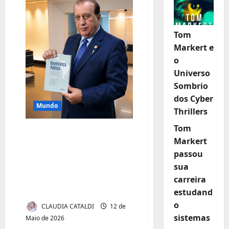
Tom
Markert e
o
Universo
Sombrio
dos Cyber
Mundo
Thrillers
Tom
RGB lança obra de
Markert
referência sobre
passou
governança pública
sua
na América Latina e
carreira
Caribe
estudand
o
CLAUDIA CATALDI
12 de
sistemas
Maio de 2026