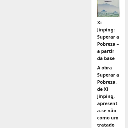
Xi
Jinping:
Superar a
Pobreza –
a partir
da base
A obra
Superar a
Pobreza,
de Xi
Jinping,
apresent
a-se não
como um
tratado