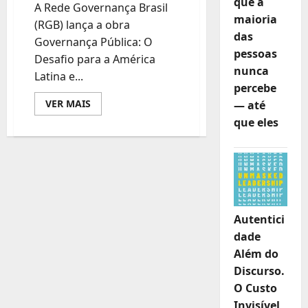
que a
A Rede Governança Brasil
maioria
(RGB) lança a obra
das
Governança Pública: O
pessoas
Desafio para a América
nunca
Latina e...
percebe
Leia
VER MAIS
— até
mais
que eles
sobre
RGB
lança
obra
de
referência
sobre
governança
pública
na
Autentici
América
Latina
dade
e
Caribe
Além do
Discurso.
O Custo
Invisível