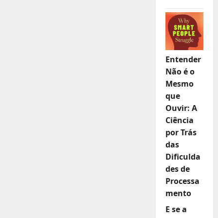
Entender
Não é o
Mesmo
que
Ouvir: A
Ciência
por Trás
das
Dificulda
des de
Processa
mento
E se a