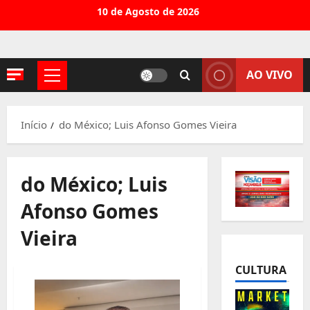
Avançar
10 de Agosto de 2026
para
o
conteúdo
AO VIVO
Menu
principal
Início
do México; Luis Afonso Gomes Vieira
do México; Luis
Afonso Gomes
Vieira
CULTURA