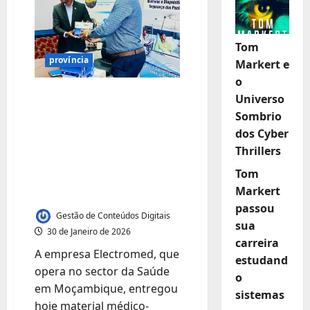
Tom
província
Markert e
o
Electromed doa
Universo
material médico ao
Sombrio
dos Cyber
Ministério da Saúde
Thrillers
para apoio às
vítimas das cheias
Tom
Markert
em Gaza
passou
Gestão de Conteúdos Digitais
sua
30 de Janeiro de 2026
carreira
A empresa Electromed, que
estudand
opera no sector da Saúde
o
em Moçambique, entregou
sistemas
hoje material médico-