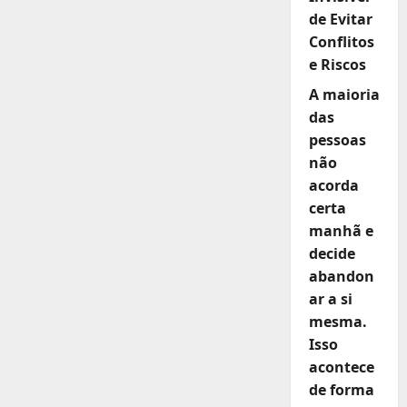
de Evitar
Conflitos
e Riscos
A maioria
das
pessoas
não
acorda
certa
manhã e
decide
abandon
ar a si
mesma.
Isso
acontece
de forma