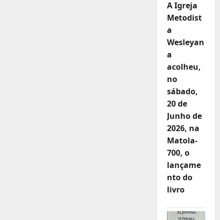
A Igreja
Metodist
a
Wesleyan
a
acolheu,
no
sábado,
20 de
Junho de
2026, na
Matola-
700, o
lançame
nto do
livro