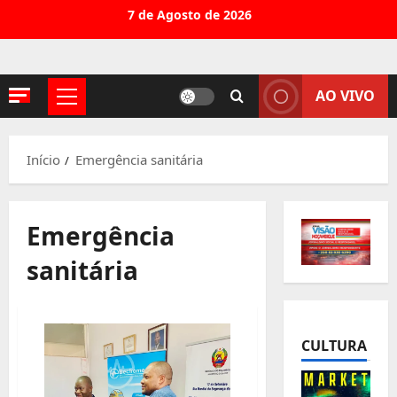
Avançar
7 de Agosto de 2026
para
o
conteúdo
AO VIVO
Menu
principal
Início
Emergência sanitária
Emergência
sanitária
CULTURA