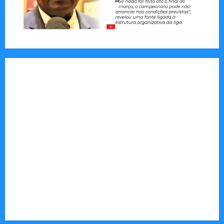
Jornal Visão Moçambique lança a edição 291
com destaque para os grandes desafios
políticos, económicos e sociais do país
Vilankulo acolhe cimeira africana de golfe
Tom Markert e o Universo Sombrio dos Cyber
Thrillers
Autenticidade Além do Discurso. O Custo
Invisível de Evitar Conflitos e Riscos
O Poder da Liderança que Une em Vez de Dividir