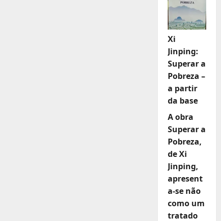
Xi
Jinping:
Superar a
Pobreza –
a partir
da base
A obra
Superar a
Pobreza,
de Xi
Jinping,
apresent
a-se não
como um
tratado