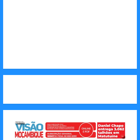
desenvolvimento.
Sociedade: Reportagens sobre cultura, desafios
sociais, educação e saúde.
Endereço Electrónico
:
redaccao@jornalvisaomoz.com
Call Us:
+258 82 830 6290 & +258 84 570 2263
CAPA DA SEMANA