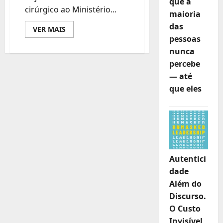
que a
cirúrgico ao Ministério...
maioria
das
Leia
VER MAIS
mais
pessoas
sobre
Electromed
nunca
doa
percebe
material
médico
— até
ao
Ministério
que eles
da
Saúde
para
apoio
às
vítimas
das
cheias
em
Gaza
Autentici
dade
Além do
Discurso.
O Custo
Invisível