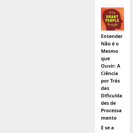
Entender
Não é o
Mesmo
que
Ouvir: A
Ciência
por Trás
das
Dificulda
des de
Processa
mento
E se a