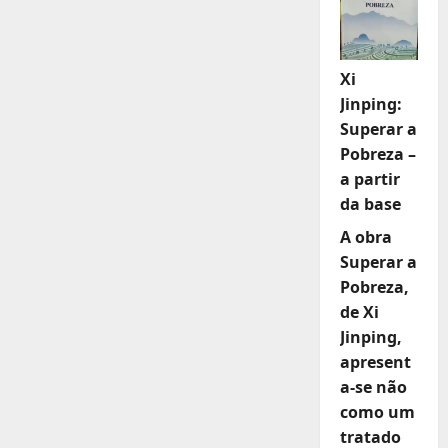
Xi
Jinping:
Superar a
Pobreza –
a partir
da base
A obra
Superar a
Pobreza,
de Xi
Jinping,
apresent
a-se não
como um
tratado