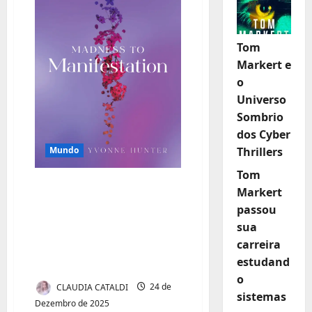
Tom
Markert e
o
Universo
Sombrio
dos Cyber
Thrillers
Mundo
Tom
Você não está
Markert
quebrada, mas em
passou
processo de se
sua
carreira
tornar: uma reflexão
estudand
de fim de ano
o
CLAUDIA CATALDI
24 de
sistemas
Dezembro de 2025