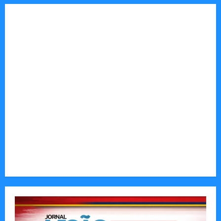
Tom Markert e o Universo Sombrio dos Cyber
Thrillers
Autenticidade Além do Discurso. O Custo
Invisível de Evitar Conflitos e Riscos
O Poder da Liderança que Une em Vez de Dividir
Entender Não é o Mesmo que Ouvir: A Ciência
por Trás das Dificuldades de Processamento
Municípios admitem insustentabilidade dos
subsídios aos transportadores após subida do
preço dos combustíveis