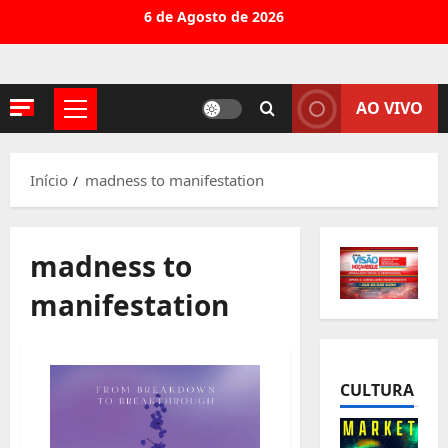
Avançar
6 de Agosto de 2026
para
o
conteúdo
AO VIVO
Menu
principal
Início
madness to manifestation
madness to
manifestation
CULTURA