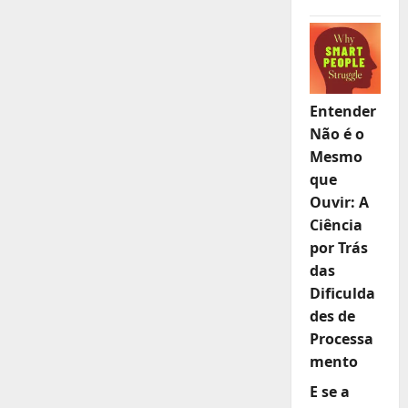
Entender
Não é o
Mesmo
que
Ouvir: A
Ciência
por Trás
das
Dificulda
des de
Processa
mento
E se a