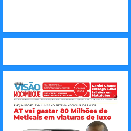
Endereço Electrónico
:
redaccao@jornalvisaomoz.com
Call Us:
+258 82 830 6290 & +258 84 570 2263
CAPA DA SEMANA