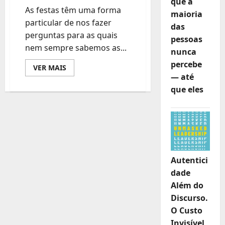
que a
As festas têm uma forma
maioria
particular de nos fazer
das
perguntas para as quais
pessoas
nem sempre sabemos as...
nunca
percebe
Leia
VER MAIS
mais
— até
sobre
Você
que eles
não
está
quebrada,
mas
em
processo
de
se
tornar:
uma
Autentici
reflexão
dade
de
fim
Além do
de
ano
Discurso.
O Custo
Invisível