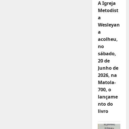
A Igreja
Metodist
a
Wesleyan
a
acolheu,
no
sábado,
20 de
Junho de
2026, na
Matola-
700, o
lançame
nto do
livro