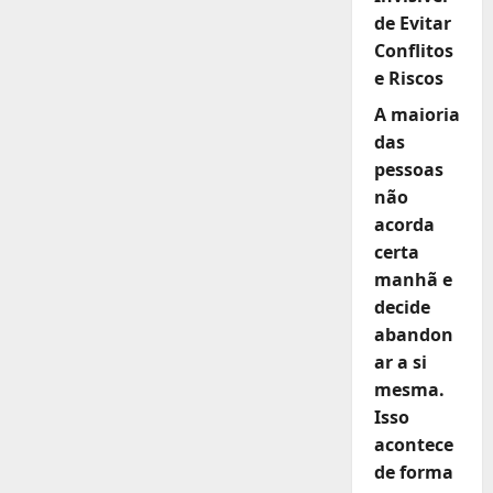
de Evitar
Conflitos
e Riscos
A maioria
das
pessoas
não
acorda
certa
manhã e
decide
abandon
ar a si
mesma.
Isso
acontece
de forma