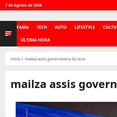
Avançar
7 de Agosto de 2026
para
o
conteúdo
FAMA
TECH
AUTO
LIFESTYLE
CULTU
ÚLTIMA HORA
Início
mailza assis governadora do acre
mailza assis gover