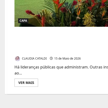
CAPA
Governadora Mailza As
ao Rio de janeiro
CLAUDIA CATALDI
15 de Maio de 2026
Há lideranças públicas que administram. Outras in
ao...
Leia
VER MAIS
mais
sobre
Governadora
Mailza
Assis
leva
brilho