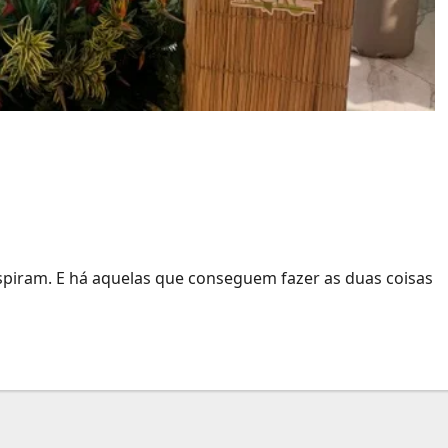
sis leva brilho do Acre
spiram. E há aquelas que conseguem fazer as duas coisas