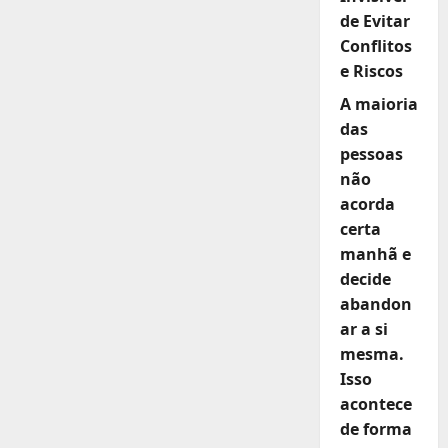
de Evitar
Conflitos
e Riscos
A maioria
das
pessoas
não
acorda
certa
manhã e
decide
abandon
ar a si
mesma.
Isso
acontece
de forma