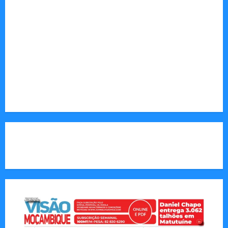
desenvolvimento.
Sociedade: Reportagens sobre cultura, desafios
sociais, educação e saúde.
Endereço Electrónico
:
redaccao@jornalvisaomoz.com
Call Us:
+258 82 830 6290 & +258 84 570 2263
CAPA DA SEMANA