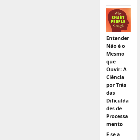
Entender
Não é o
Mesmo
que
Ouvir: A
Ciência
por Trás
das
Dificulda
des de
Processa
mento
E se a