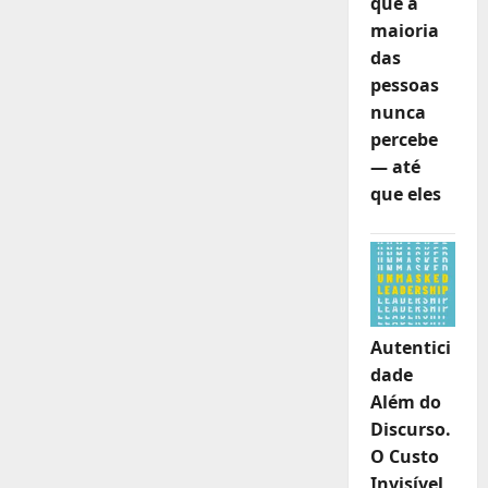
que a
da
governança
maioria
pública
das
brasileira
pessoas
nunca
percebe
— até
que eles
Autentici
dade
Além do
Discurso.
O Custo
Invisível