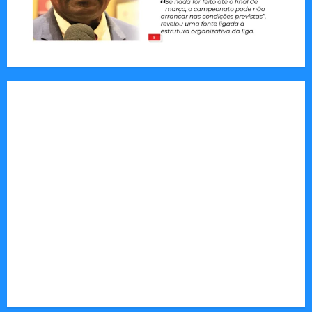
Jornal Visão Moçambique lança a edição 291
com destaque para os grandes desafios
políticos, económicos e sociais do país
Vilankulo acolhe cimeira africana de golfe
Tom Markert e o Universo Sombrio dos Cyber
Thrillers
Autenticidade Além do Discurso. O Custo
Invisível de Evitar Conflitos e Riscos
O Poder da Liderança que Une em Vez de Dividir