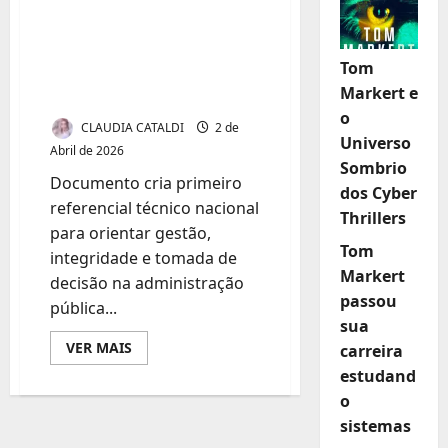
ABNT e TCU elevam
padrão da
governança pública
Tom
Markert e
brasileira
o
CLAUDIA CATALDI
2 de
Universo
Abril de 2026
Sombrio
Documento cria primeiro
dos Cyber
referencial técnico nacional
Thrillers
para orientar gestão,
Tom
integridade e tomada de
Markert
decisão na administração
passou
pública...
sua
Leia
VER MAIS
carreira
mais
estudand
sobre
ABNT
o
e
TCU
sistemas
elevam
padrão