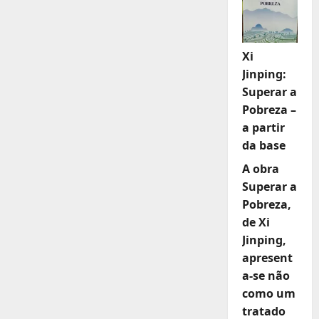
Xi
Jinping:
Superar a
Pobreza –
a partir
da base
A obra
Superar a
Pobreza,
de Xi
Jinping,
apresent
a-se não
como um
tratado