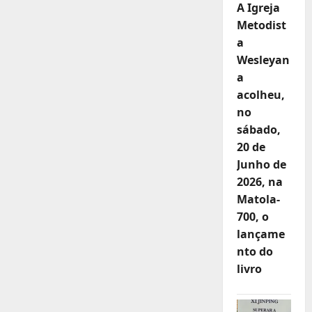
A Igreja
Metodist
a
Wesleyan
a
acolheu,
no
sábado,
20 de
Junho de
2026, na
Matola-
700, o
lançame
nto do
livro