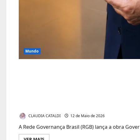
Mundo
RGB lança obra de ref
governança pública n
Caribe
CLAUDIA CATALDI
12 de Maio de 2026
A Rede Governança Brasil (RGB) lança a obra Govern
Leia
VER MAIS