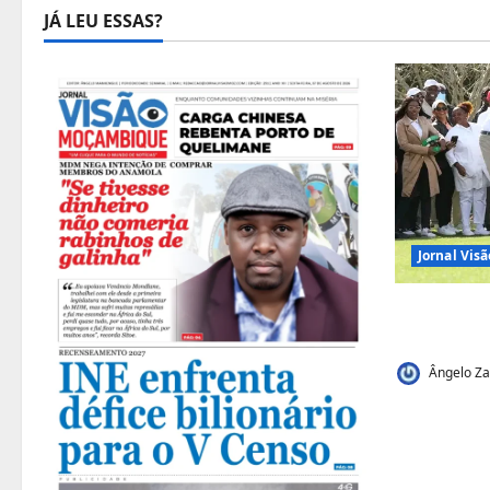
JÁ LEU ESSAS?
Jornal Vi
Vilankulo
de golfe
Ângelo Za