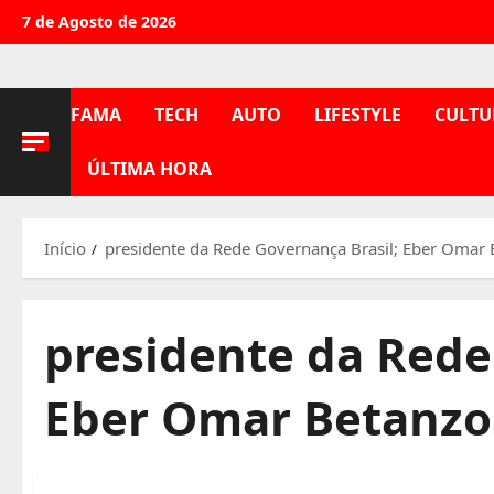
Avançar
7 de Agosto de 2026
para
o
conteúdo
FAMA
TECH
AUTO
LIFESTYLE
CULTU
ÚLTIMA HORA
Início
presidente da Rede Governança Brasil; Eber Omar 
presidente da Rede
Eber Omar Betanzo