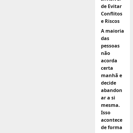
de Evitar
Conflitos
e Riscos
A maioria
das
pessoas
não
acorda
certa
manhã e
decide
abandon
ar a si
mesma.
Isso
acontece
de forma