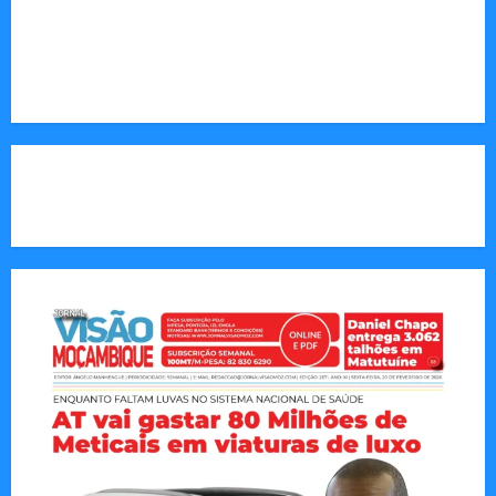
Endereço Electrónico
:
redaccao@jornalvisaomoz.com
Call Us:
+258 82 830 6290 & +258 84 570 2263
CAPA DA SEMANA