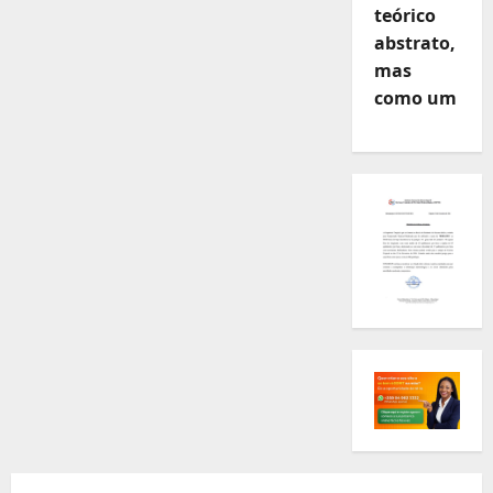
teórico
abstrato,
mas
como um