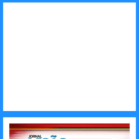
Tom Markert e o Universo Sombrio dos Cyber
Thrillers
Autenticidade Além do Discurso. O Custo
Invisível de Evitar Conflitos e Riscos
O Poder da Liderança que Une em Vez de Dividir
Entender Não é o Mesmo que Ouvir: A Ciência
por Trás das Dificuldades de Processamento
Municípios admitem insustentabilidade dos
subsídios aos transportadores após subida do
preço dos combustíveis