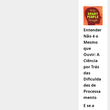
Entender
Não é o
Mesmo
que
Ouvir: A
Ciência
por Trás
das
Dificulda
des de
Processa
mento
E se a