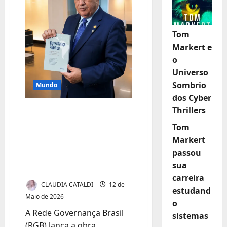
Tom
Markert e
o
Universo
Sombrio
Mundo
dos Cyber
Thrillers
RGB lança obra de
referência sobre
Tom
governança pública
Markert
passou
na América Latina e
sua
Caribe
carreira
CLAUDIA CATALDI
12 de
estudand
Maio de 2026
o
A Rede Governança Brasil
sistemas
(RGB) lança a obra