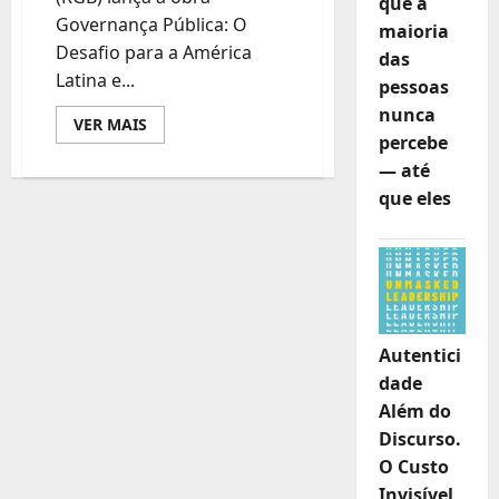
que a
Governança Pública: O
maioria
Desafio para a América
das
Latina e...
pessoas
nunca
Leia
VER MAIS
mais
percebe
sobre
— até
RGB
lança
que eles
obra
de
referência
sobre
governança
pública
na
América
Latina
e
Autentici
Caribe
dade
Além do
Discurso.
O Custo
Invisível