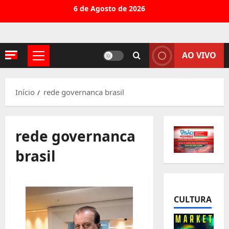
Avançar
6 de Agosto de 2026
para
o
conteúdo
AO VIVO
Menu
principal
Início
rede governanca brasil
rede governanca
brasil
CULTURA