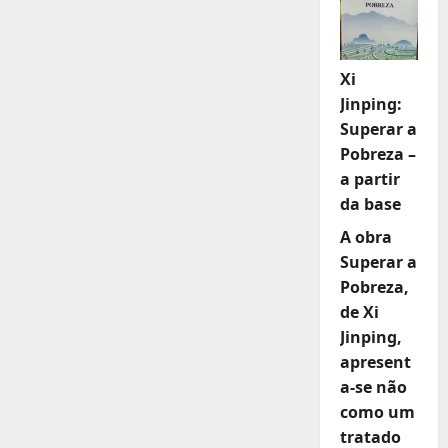
Xi
Jinping:
Superar a
Pobreza –
a partir
da base
A obra
Superar a
Pobreza,
de Xi
Jinping,
apresent
a-se não
como um
tratado