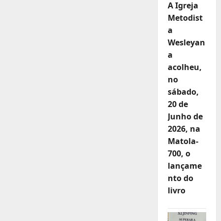
A Igreja
Metodist
a
Wesleyan
a
acolheu,
no
sábado,
20 de
Junho de
2026, na
Matola-
700, o
lançame
nto do
livro