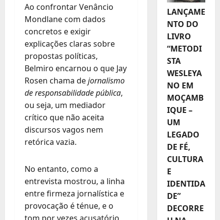
Ao confrontar Venâncio
LANÇAME
Mondlane com dados
NTO DO
concretos e exigir
LIVRO
explicações claras sobre
“METODI
propostas políticas,
STA
Belmiro encarnou o que Jay
WESLEYA
Rosen chama de
jornalismo
NO EM
de responsabilidade pública
,
MOÇAMB
ou seja, um mediador
IQUE –
crítico que não aceita
UM
discursos vagos nem
LEGADO
retórica vazia.
DE FÉ,
CULTURA
No entanto, como a
E
entrevista mostrou, a linha
IDENTIDA
entre firmeza jornalística e
DE”
provocação é ténue, e o
DECORRE
tom por vezes acusatório