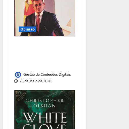
a
r
t
Opinião
i
FAZER DIFERENTE:
g
Produzir, comercializar,
transformar e
o
valorizar moçambique
s
Gestão de Conteúdos Digitais
23 de Maio de 2026