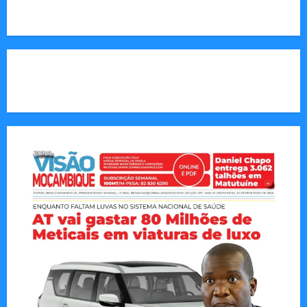
Call Us:
+258 82 830 6290 & +258 84 570 2263
CAPA DA SEMANA