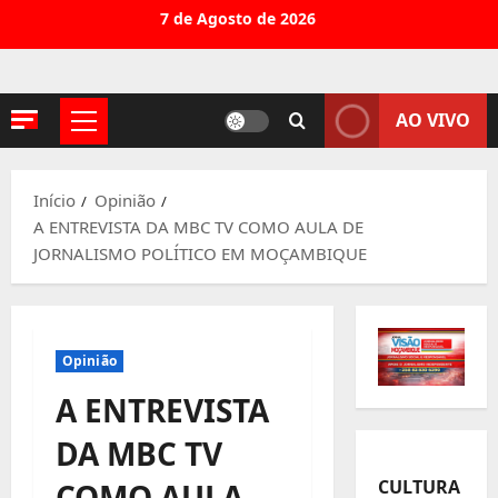
Avançar
7 de Agosto de 2026
para
o
conteúdo
AO VIVO
Menu
principal
Início
Opinião
A ENTREVISTA DA MBC TV COMO AULA DE
JORNALISMO POLÍTICO EM MOÇAMBIQUE
Opinião
A ENTREVISTA
DA MBC TV
CULTURA
COMO AULA