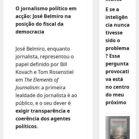
O jornalismo político em
E se a
a
c
ção: José Belmiro na
inteligên
posição do fiscal da
cia nunca
democracia
tivesse
sido o
problema
José Belmiro, enquanto
? Essa
jornalista, representou o
pergunta
papel definido por Bill
provocati
Kovach e Tom Rosenstiel
va está
em
The Elements of
no centro
Journalism
: a primeira
do meu
lealdade do jornalista é ao
próximo
público, e o seu dever é
exigir transparência e
coerência dos agentes
políticos
.