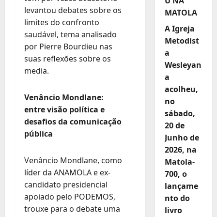
U NA
levantou debates sobre os
MATOLA
limites do confronto
A Igreja
saudável, tema analisado
Metodist
por Pierre Bourdieu nas
a
suas reflexões sobre os
Wesleyan
media.
a
acolheu,
Venâncio Mondlane:
no
entre visão política e
sábado,
desafios da comunicação
20 de
pública
Junho de
2026, na
Venâncio Mondlane, como
Matola-
líder da ANAMOLA e ex-
700, o
candidato presidencial
lançame
apoiado pelo PODEMOS,
nto do
trouxe para o debate uma
livro