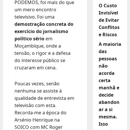
PODEMOS, foi mais do que
O Custo
um mero encontro
Invisível
televisivo. Foi uma
de Evitar
demostração concreta do
Conflitos
exercício do jornalismo
e Riscos
político sério
em
A maioria
Moçambique, onde a
das
tensão, o rigor e a defesa
pessoas
do interesse público se
não
cruzaram em cena.
acorda
certa
Poucas vezes, senão
manhã e
nenhuma se assiste à
decide
qualidade de entrevista em
abandon
televisão com esta.
ar a si
Recorda-me a época do
mesma.
Arsénio Henrique na
Isso
SOICO com MC Roger