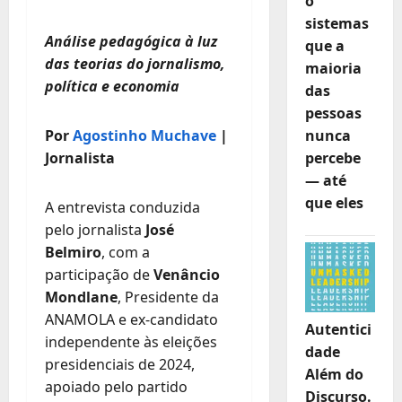
o
sistemas
Análise pedagógica à luz
que a
das teorias do jornalismo,
maioria
política e economia
das
pessoas
nunca
Por
Agostinho Muchave
|
percebe
Jornalista
— até
que eles
A entrevista conduzida
pelo jornalista
José
Belmiro
, com a
participação de
Venâncio
Mondlane
, Presidente da
ANAMOLA e ex-candidato
Autentici
independente às eleições
dade
presidenciais de 2024,
Além do
apoiado pelo partido
Discurso.