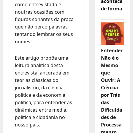
acontece
como entrevistado e
de forma
noutras ocasiões com
figuras sonantes da praça
que não perco palavras
tentando lembrar os seus
nomes.
Entender
Este artigo propõe uma
Não é o
leitura analítica desta
Mesmo
entrevista, ancorada em
que
teorias clássicas do
Ouvir: A
jornalismo, da ciência
Ciência
política e da economia
por Trás
política, para entender as
das
dinâmicas entre media,
Dificulda
política e cidadania no
des de
nosso país.
Processa
mento