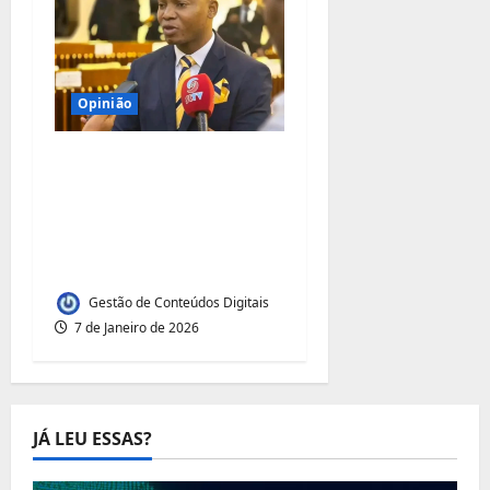
Opinião
Caso Ivandro
Massingue expõe
tensão entre poder
político e serviços
públicos de saúde
Gestão de Conteúdos Digitais
7 de Janeiro de 2026
JÁ LEU ESSAS?