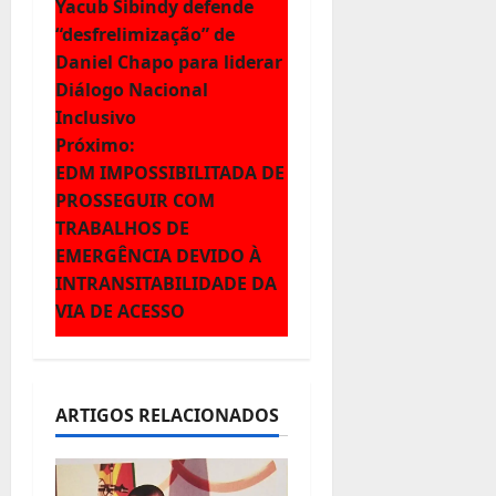
Yacub Sibindy defende
a
“desfrelimização” de
Daniel Chapo para liderar
v
Diálogo Nacional
e
Inclusivo
Próximo:
g
EDM IMPOSSIBILITADA DE
PROSSEGUIR COM
a
TRABALHOS DE
ç
EMERGÊNCIA DEVIDO À
INTRANSITABILIDADE DA
ã
VIA DE ACESSO
o
d
ARTIGOS RELACIONADOS
e