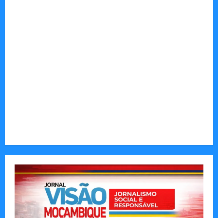
Thrillers
Autenticidade Além do Discurso. O Custo
Invisível de Evitar Conflitos e Riscos
O Poder da Liderança que Une em Vez de Dividir
Entender Não é o Mesmo que Ouvir: A Ciência
por Trás das Dificuldades de Processamento
Municípios admitem insustentabilidade dos
subsídios aos transportadores após subida do
preço dos combustíveis