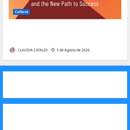
Cultura
Entender Não é o Mesmo que Ouvir: A
Ciência por Trás das Dificuldades de
Processamento
CLAUDIA CATALDI
5 de Agosto de 2026
JORNAL VISÃO MOÇAMBIQUE
O Jornal Visão Moçambique é um meio de
comunicação moçambicano,focado e m notícias,
análise e informação sobre Moçambique,