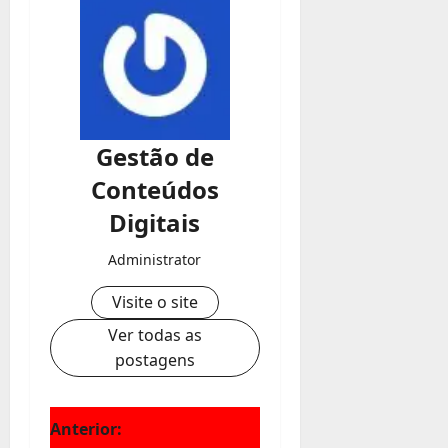
Gestão de
Conteúdos
Digitais
Administrator
Visite o site
Ver todas as
postagens
N
Anterior: