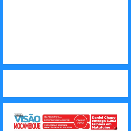
desenvolvimento.
Sociedade: Reportagens sobre cultura, desafios
sociais, educação e saúde.
Endereço Electrónico
:
redaccao@jornalvisaomoz.com
Call Us:
+258 82 830 6290 & +258 84 570 2263
CAPA DA SEMANA