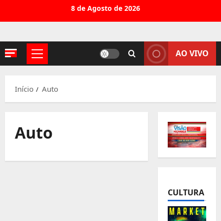
Avançar
8 de Agosto de 2026
para
o
conteúdo
AO VIVO
Menu
principal
Início
Auto
Auto
CULTURA