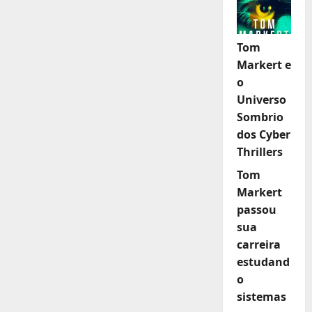
Tom
Markert e
o
Universo
Sombrio
dos Cyber
Thrillers
Tom
Markert
passou
sua
carreira
estudand
o
sistemas