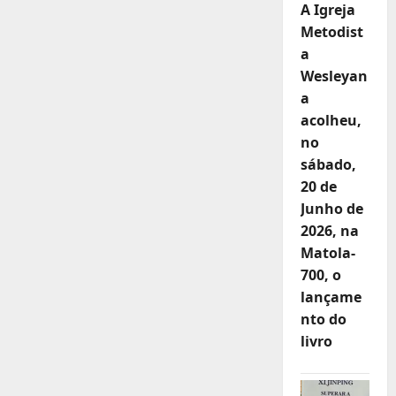
A Igreja
Metodist
a
Wesleyan
a
acolheu,
no
sábado,
20 de
Junho de
2026, na
Matola-
700, o
lançame
nto do
livro