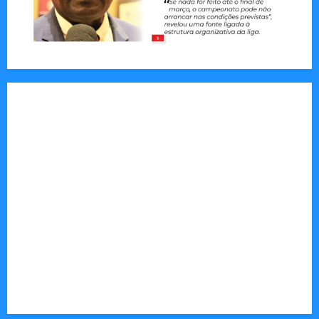
Jornal Visão Moçambique lança a edição 291
com destaque para os grandes desafios
políticos, económicos e sociais do país
Vilankulo acolhe cimeira africana de golfe
Tom Markert e o Universo Sombrio dos Cyber
Thrillers
Autenticidade Além do Discurso. O Custo
Invisível de Evitar Conflitos e Riscos
O Poder da Liderança que Une em Vez de Dividir