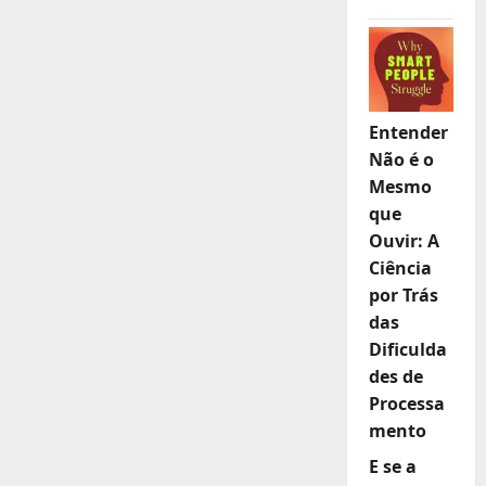
Entender
Não é o
Mesmo
que
Ouvir: A
Ciência
por Trás
das
Dificulda
des de
Processa
mento
E se a