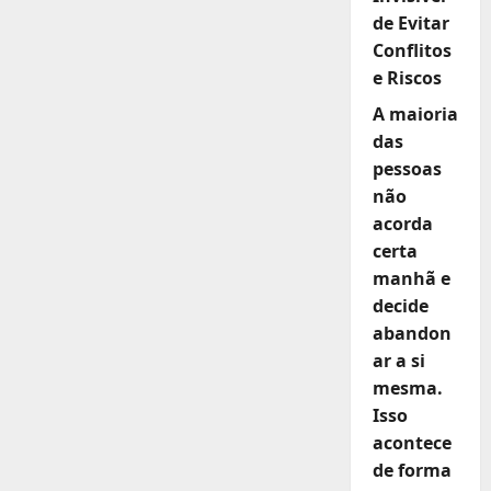
de Evitar
Conflitos
e Riscos
A maioria
das
pessoas
não
acorda
certa
manhã e
decide
abandon
ar a si
mesma.
Isso
acontece
de forma