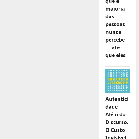
que a
maioria
das
pessoas
nunca
percebe
— até
que eles
Autentici
dade
Além do
Discurso.
O Custo
Invisível