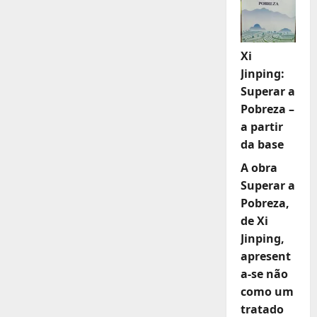
Xi
Jinping:
Superar a
Pobreza –
a partir
da base
A obra
Superar a
Pobreza,
de Xi
Jinping,
apresent
a-se não
como um
tratado