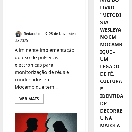
NTO DO
ELECTRÓNICAS EM
LIVRO
“METODI
MOÇAMBIQUE: ELITE
STA
SOB SUSPEITA
WESLEYA
Redacção
25 de Novembro
NO EM
de 2025
MOÇAMB
A iminente implementação
IQUE –
do uso de pulseiras
UM
electrónicas para
LEGADO
monitorização de réus e
DE FÉ,
condenados em
CULTURA
Moçambique tem...
E
IDENTIDA
Leia
VER MAIS
mais
DE”
sobre
DECORRE
PULSEIRAS
ELECTRÓNICAS
U NA
EM
MOÇAMBIQUE:
MATOLA
ELITE
SOB