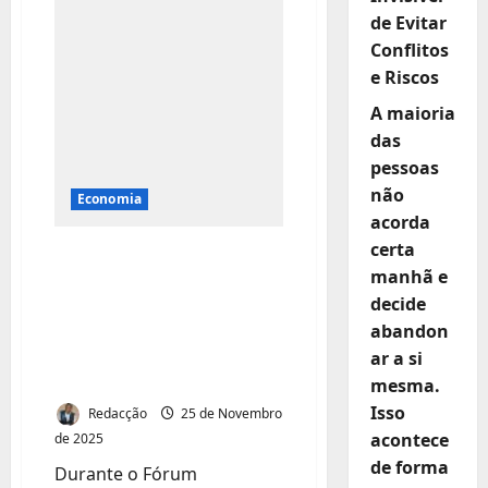
australiana
de Evitar
suspensa
por
Conflitos
usar
burca
e Riscos
no
Parlamento
A maioria
e
causa
das
polémica
pessoas
não
Economia
acorda
certa
Embraer promove o
manhã e
E195-E2 em
decide
Moçambique com
abandon
foco em eficiência
ar a si
operacional
mesma.
Isso
Redacção
25 de Novembro
acontece
de 2025
de forma
Durante o Fórum