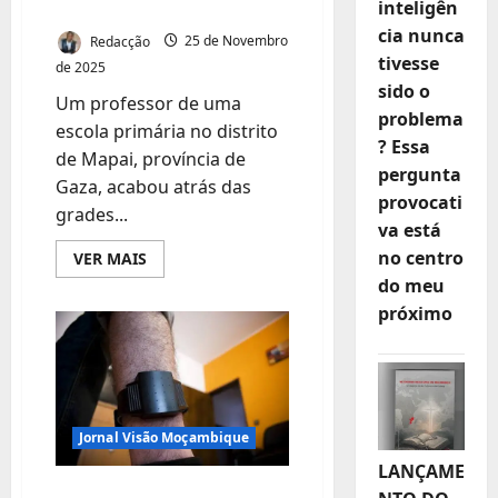
EM MAPAI
inteligên
cia nunca
Redacção
25 de Novembro
tivesse
de 2025
sido o
Um professor de uma
problema
escola primária no distrito
? Essa
de Mapai, província de
pergunta
Gaza, acabou atrás das
provocati
grades...
va está
no centro
Leia
VER MAIS
mais
do meu
sobre
“BOLADA”
próximo
FALHADA:
PROFESSOR
E
COMPARSAS
PRESOS
POR
ABATE
ILEGAL
Jornal Visão Moçambique
EM
MAPAI
LANÇAME
PULSEIRAS