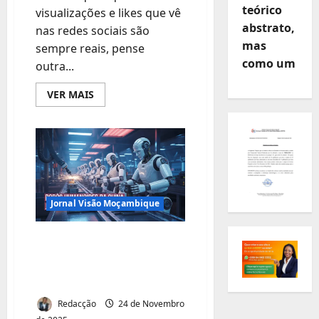
teórico
visualizações e likes que vê
abstrato,
nas redes sociais são
mas
sempre reais, pense
como um
outra...
Leia
VER MAIS
mais
sobre
Descubra
como
“Phone
Farms”
estão
a
enganar
o
mundo
Jornal Visão Moçambique
digital
—
e
Avanço de robôs e IA
porque
isso
ameaça 20 milhões
pode
estar
de empregos globais
a
acontecer
com
Redacção
24 de Novembro
a