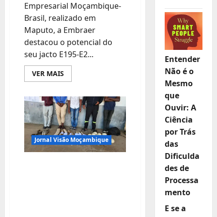
Empresarial Moçambique-
Brasil, realizado em
Maputo, a Embraer
destacou o potencial do
seu jacto E195-E2...
Entender
Não é o
Leia
VER MAIS
mais
Mesmo
sobre
Embraer
que
promove
o
Ouvir: A
E195-
Ciência
E2
em
por Trás
Moçambique
Jornal Visão Moçambique
com
das
foco
em
Dificulda
eficiência
“BOLADA” FALHADA:
des de
operacional
PROFESSOR E
Processa
COMPARSAS PRESOS
mento
POR ABATE ILEGAL
E se a