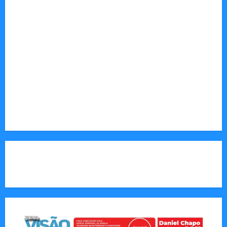
(gás, carvão), agricultura, pesca e
desenvolvimento.
Sociedade: Reportagens sobre cultura, desafios
sociais, educação e saúde.
Endereço Electrónico
:
redaccao@jornalvisaomoz.com
Call Us:
+258 82 830 6290 & +258 84 570 2263
CAPA DA SEMANA