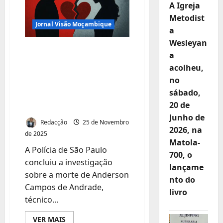
A Igreja
SUSPEITA
Metodist
Jornal Visão Moçambique
a
Wesleyan
VINGANÇA POR
a
TRAIÇÃO: MARIDO
acolheu,
ENCOMENDA MORTE
no
DO AMANTE DA
sábado,
20 de
ESPOSA
Junho de
Redacção
25 de Novembro
2026, na
de 2025
Matola-
A Polícia de São Paulo
700, o
concluiu a investigação
lançame
sobre a morte de Anderson
nto do
Campos de Andrade,
livro
técnico...
Leia
VER MAIS