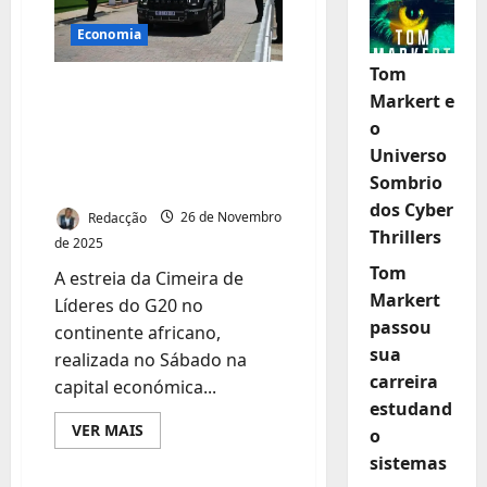
Economia
Tom
África: Veículos
Markert e
chineses circulam
o
em Joanesburgo na
Universo
Cimeira do G20
Sombrio
dos Cyber
Redacção
26 de Novembro
Thrillers
de 2025
Tom
A estreia da Cimeira de
Markert
Líderes do G20 no
passou
continente africano,
sua
realizada no Sábado na
carreira
capital económica...
estudand
Leia
VER MAIS
o
mais
sobre
sistemas
Género
África: