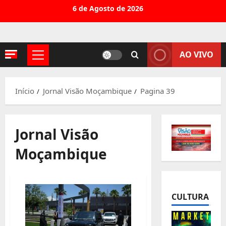
Avançar
6 de Agosto de 2026
para
o
conteúdo
AO VIVO
Menu
principal
Início
Jornal Visão Moçambique
Pagina 39
Jornal Visão
Moçambique
CULTURA