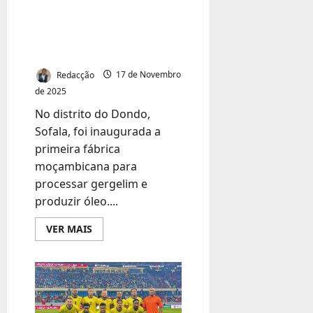
fábrica de
processamento de
gergelim
Redacção
17 de Novembro
de 2025
No distrito do Dondo,
Sofala, foi inaugurada a
primeira fábrica
moçambicana para
processar gergelim e
produzir óleo....
Leia
VER MAIS
mais
sobre
Moçambique
inaugura
primeira
fábrica
de
processamento