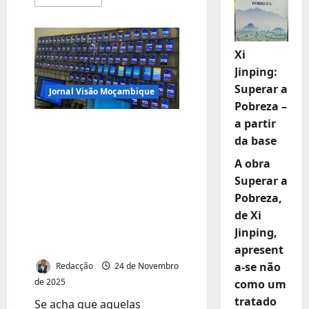
mais
sobre
VINGANÇA
POR
TRAIÇÃO:
MARIDO
Xi
ENCOMENDA
Jinping:
MORTE
DO
Superar a
AMANTE
Jornal Visão Moçambique
DA
Pobreza –
ESPOSA
a partir
Descubra como
da base
“Phone Farms” estão
A obra
a enganar o mundo
Superar a
digital — e porque
Pobreza,
isso pode estar a
de Xi
acontecer com a sua
Jinping,
marca!
apresent
a-se não
Redacção
24 de Novembro
de 2025
como um
tratado
Se acha que aquelas