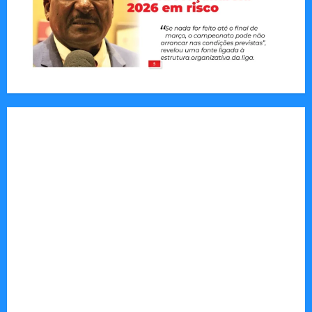
Tom Markert e o Universo Sombrio dos Cyber
Thrillers
Autenticidade Além do Discurso. O Custo
Invisível de Evitar Conflitos e Riscos
O Poder da Liderança que Une em Vez de Dividir
Entender Não é o Mesmo que Ouvir: A Ciência
por Trás das Dificuldades de Processamento
Municípios admitem insustentabilidade dos
subsídios aos transportadores após subida do