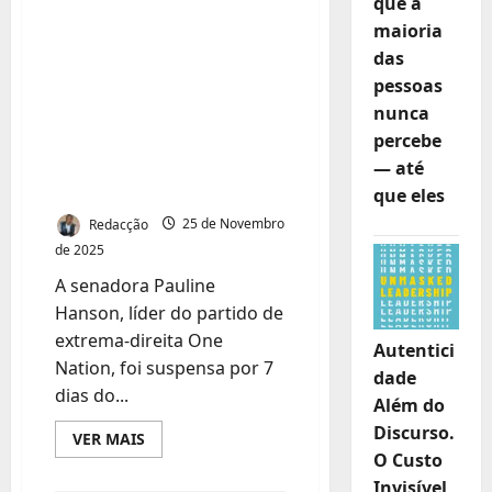
que a
Veículos
chineses
maioria
Senadora
circulam
em
das
australiana
Joanesburgo
na
pessoas
suspensa por usar
Cimeira
do
nunca
burca no
G20
percebe
Parlamento e causa
— até
polémica
que eles
Redacção
25 de Novembro
de 2025
A senadora Pauline
Hanson, líder do partido de
extrema-direita One
Autentici
Nation, foi suspensa por 7
dade
dias do...
Além do
Discurso.
Leia
VER MAIS
mais
O Custo
sobre
Senadora
Invisível