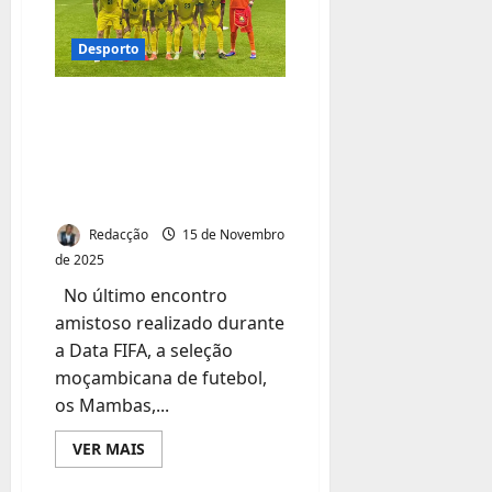
de
gergelim
Desporto
Mambas Sofrem
Derrota Apertada
em Jogo Amistoso
Contra Marrocos
Redacção
15 de Novembro
de 2025
No último encontro
amistoso realizado durante
a Data FIFA, a seleção
moçambicana de futebol,
os Mambas,...
Leia
VER MAIS
mais
sobre