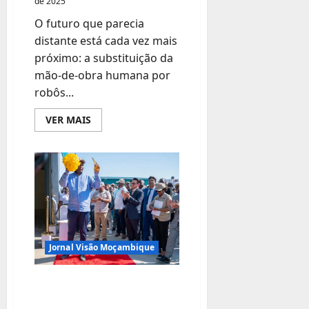
de 2025
sua
marca!
O futuro que parecia
distante está cada vez mais
próximo: a substituição da
mão-de-obra humana por
robôs...
Leia
VER MAIS
mais
sobre
Avanço
de
robôs
e
IA
ameaça
20
milhões
de
empregos
globais
Jornal Visão Moçambique
Moçambique
inaugura primeira