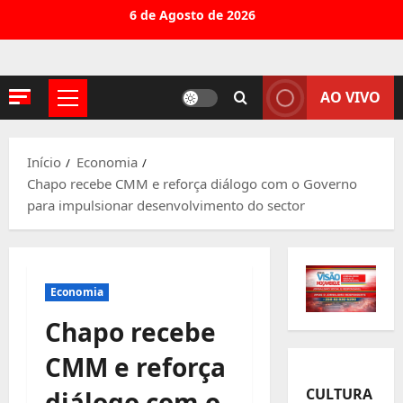
Avançar
6 de Agosto de 2026
para
o
conteúdo
AO VIVO
Menu
principal
Início
Economia
Chapo recebe CMM e reforça diálogo com o Governo
para impulsionar desenvolvimento do sector
Economia
Chapo recebe
CMM e reforça
CULTURA
diálogo com o