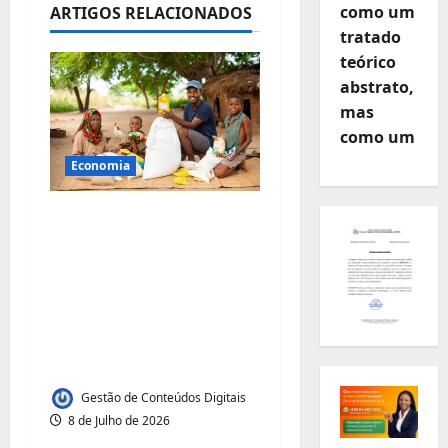
como um
ARTIGOS RELACIONADOS
d
tratado
e
teórico
abstrato,
a
mas
como um
r
Economia
t
FNB Moçambique doa
i
7 milhões de meticais
para apoio
g
humanitário às
o
comunidades
afectadas pelas cheias
s
em Moçambique
Gestão de Conteúdos Digitais
8 de Julho de 2026