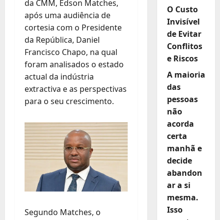
da CMM, Edson Matches,
O Custo
após uma audiência de
Invisível
cortesia com o Presidente
de Evitar
da República, Daniel
Conflitos
Francisco Chapo, na qual
e Riscos
foram analisados o estado
A maioria
actual da indústria
das
extractiva e as perspectivas
pessoas
para o seu crescimento.
não
acorda
certa
manhã e
decide
abandon
ar a si
mesma.
Isso
Segundo Matches, o