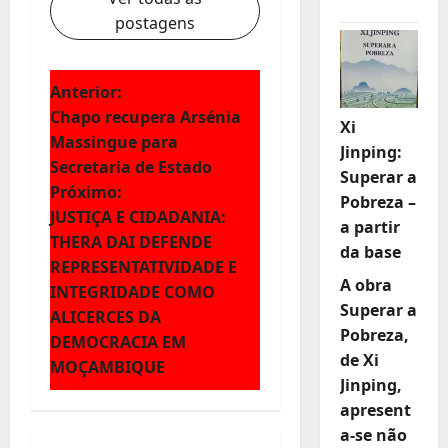
postagens
N
Anterior:
Chapo recupera Arsénia
Xi
a
Massingue para
Jinping:
Secretaria de Estado
v
Superar a
Próximo:
Pobreza –
e
JUSTIÇA E CIDADANIA:
a partir
THERA DAI DEFENDE
da base
g
REPRESENTATIVIDADE E
A obra
INTEGRIDADE COMO
a
Superar a
ALICERCES DA
Pobreza,
ç
DEMOCRACIA EM
de Xi
MOÇAMBIQUE
ã
Jinping,
apresent
o
a-se não