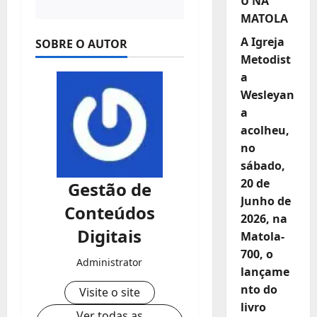
U NA
MATOLA
A Igreja
SOBRE O AUTOR
Metodist
a
Wesleyan
a
acolheu,
no
sábado,
20 de
Gestão de
Junho de
Conteúdos
2026, na
Digitais
Matola-
700, o
Administrator
lançame
nto do
Visite o site
livro
Ver todas as