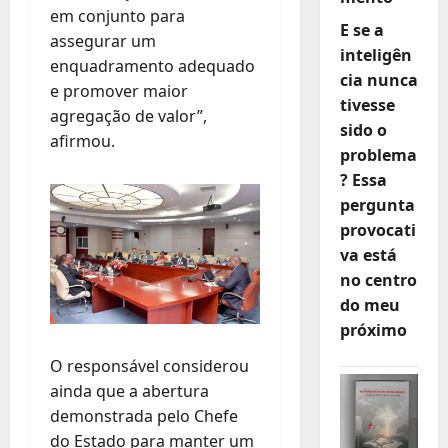
em conjunto para
E se a
assegurar um
inteligên
enquadramento adequado
cia nunca
e promover maior
tivesse
agregação de valor”,
sido o
afirmou.
problema
? Essa
pergunta
provocati
va está
no centro
do meu
próximo
O responsável considerou
ainda que a abertura
demonstrada pelo Chefe
do Estado para manter um