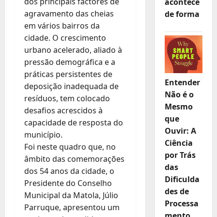
dos principais factores de
acontece
agravamento das cheias
de forma
em vários bairros da
cidade. O crescimento
urbano acelerado, aliado à
pressão demográfica e a
práticas persistentes de
Entender
deposição inadequada de
Não é o
resíduos, tem colocado
Mesmo
desafios acrescidos à
que
capacidade de resposta do
Ouvir: A
município.
Ciência
Foi neste quadro que, no
por Trás
âmbito das comemorações
das
dos 54 anos da cidade, o
Dificulda
Presidente do Conselho
des de
Municipal da Matola, Júlio
Processa
Parruque, apresentou um
mento