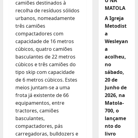
U NA
camiões destinados à
MATOLA
recolha de resíduos sólidos
urbanos, nomeadamente
A Igreja
três camiões
Metodist
compactadores com
a
capacidade de 16 metros
Wesleyan
cúbicos, quatro camiões
a
basculantes de 22 metros
acolheu,
cúbicos e três camiões do
no
tipo skip com capacidade
sábado,
de 6 metros cúbicos. Estes
20 de
meios juntam-se a uma
Junho de
frota já existente de 66
2026, na
equipamentos, entre
Matola-
tractores, camiões
700, o
basculantes,
lançame
compactadores, pás
nto do
carregadoras, bulldozers e
livro