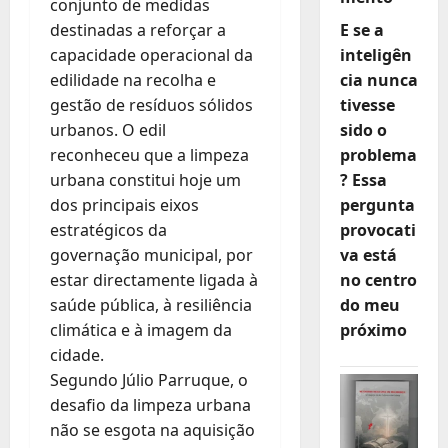
conjunto de medidas
destinadas a reforçar a
E se a
capacidade operacional da
inteligên
edilidade na recolha e
cia nunca
gestão de resíduos sólidos
tivesse
urbanos. O edil
sido o
reconheceu que a limpeza
problema
urbana constitui hoje um
? Essa
dos principais eixos
pergunta
estratégicos da
provocati
governação municipal, por
va está
estar directamente ligada à
no centro
saúde pública, à resiliência
do meu
climática e à imagem da
próximo
cidade.
Segundo Júlio Parruque, o
desafio da limpeza urbana
não se esgota na aquisição