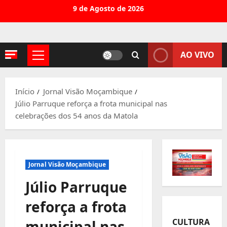
Avançar
9 de Agosto de 2026
para
o
conteúdo
AO VIVO
Menu
principal
Início
Jornal Visão Moçambique
Júlio Parruque reforça a frota municipal nas
celebrações dos 54 anos da Matola
Jornal Visão Moçambique
Júlio Parruque
reforça a frota
CULTURA
municipal nas