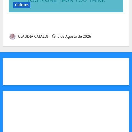
Cultura
Autenticidade Além do Discurso. O Custo
Invisível de Evitar Conflitos e Riscos
CLAUDIA CATALDI
5 de Agosto de 2026
JORNAL VISÃO MOÇAMBIQUE
O Jornal Visão Moçambique é um meio de
comunicação moçambicano,focado e m notícias,
análise e informação sobre Moçambique,
actuando como um veículo de imprensa digital e
impresso, essencial para informar o público sobre