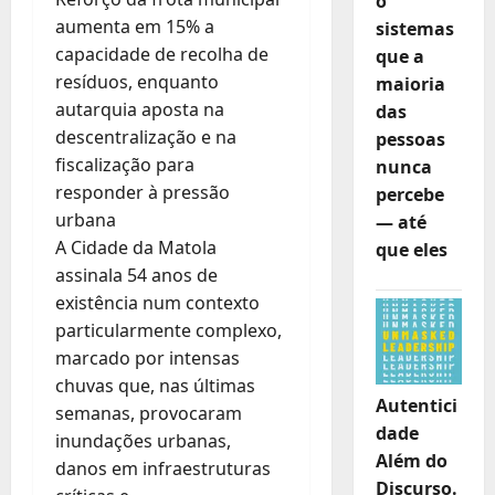
o
aumenta em 15% a
sistemas
capacidade de recolha de
que a
resíduos, enquanto
maioria
autarquia aposta na
das
descentralização e na
pessoas
fiscalização para
nunca
responder à pressão
percebe
urbana
— até
A Cidade da Matola
que eles
assinala 54 anos de
existência num contexto
particularmente complexo,
marcado por intensas
chuvas que, nas últimas
Autentici
semanas, provocaram
dade
inundações urbanas,
Além do
danos em infraestruturas
Discurso.