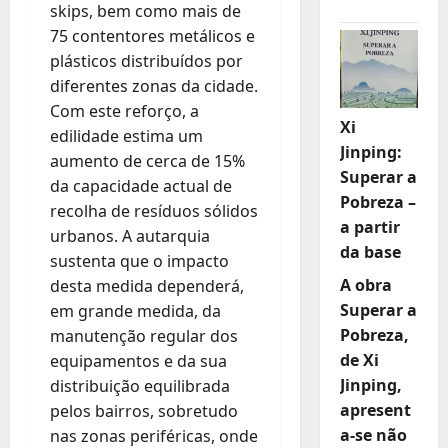
skips, bem como mais de
75 contentores metálicos e
plásticos distribuídos por
diferentes zonas da cidade.
Com este reforço, a
Xi
edilidade estima um
Jinping:
aumento de cerca de 15%
Superar a
da capacidade actual de
Pobreza –
recolha de resíduos sólidos
a partir
urbanos. A autarquia
da base
sustenta que o impacto
A obra
desta medida dependerá,
Superar a
em grande medida, da
Pobreza,
manutenção regular dos
de Xi
equipamentos e da sua
Jinping,
distribuição equilibrada
apresent
pelos bairros, sobretudo
a-se não
nas zonas periféricas, onde