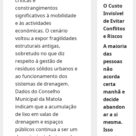
críticas e
O Custo
constrangimentos
Invisível
significativos à mobilidade
de Evitar
e às actividades
Conflitos
económicas. O cenário
e Riscos
voltou a expor fragilidades
estruturais antigas,
A maioria
sobretudo no que diz
das
respeito à gestão de
pessoas
resíduos sólidos urbanos e
não
ao funcionamento dos
acorda
sistemas de drenagem.
certa
Dados do Conselho
manhã e
Municipal da Matola
decide
indicam que a acumulação
abandon
de lixo em valas de
ar a si
drenagem e espaços
mesma.
públicos continua a ser um
Isso