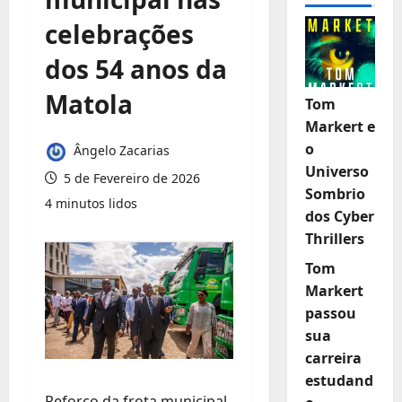
celebrações
dos 54 anos da
Matola
Tom
Markert e
o
Ângelo Zacarias
Universo
5 de Fevereiro de 2026
Sombrio
4 minutos lidos
dos Cyber
Thrillers
Tom
Markert
passou
sua
carreira
estudand
Reforço da frota municipal