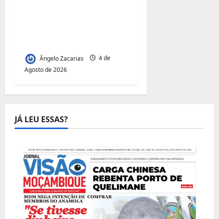
Acesso à Terra e
Inclusão
Juvenil:Mecula Entrega
50 Talhões para Jovens
Ângelo Zacarias
4 de
Agosto de 2026
JÁ LEU ESSAS?