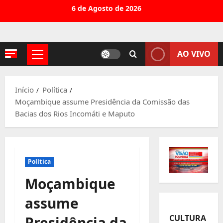
Avançar
6 de Agosto de 2026
para
o
conteúdo
AO VIVO
Menu
principal
Início
Política
Moçambique assume Presidência da Comissão das
Bacias dos Rios Incomáti e Maputo
Política
Moçambique
assume
CULTURA
Presidência da