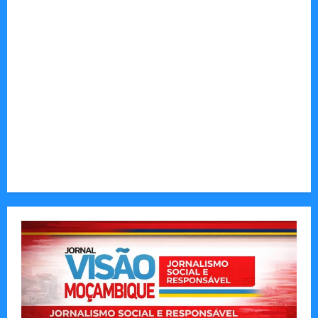
Autenticidade Além do Discurso. O Custo
Invisível de Evitar Conflitos e Riscos
O Poder da Liderança que Une em Vez de Dividir
Entender Não é o Mesmo que Ouvir: A Ciência
por Trás das Dificuldades de Processamento
Municípios admitem insustentabilidade dos
subsídios aos transportadores após subida do
preço dos combustíveis