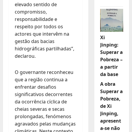
elevado sentido de
compromisso,
responsabilidade e
respeito por todos os
actores que intervêm na
Xi
gestão das bacias
Jinping:
hidrográficas partilhadas”,
Superar a
declarou.
Pobreza –
a partir
O governante reconheceu
da base
que a região continua a
A obra
enfrentar desafios
Superar a
significativos decorrentes
Pobreza,
da ocorrência cíclica de
de Xi
cheias severas e secas
Jinping,
prolongadas, fenómenos
apresent
agravados pelas mudanças
a-se não
climáticas. Neste contexto,