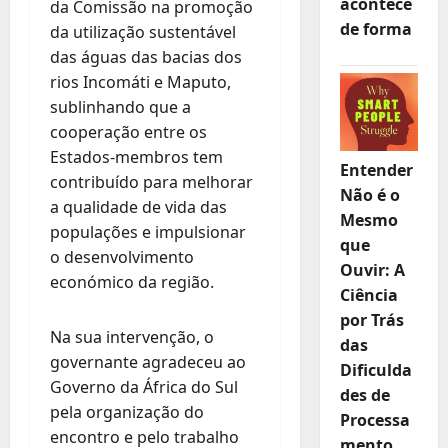
acontece
da Comissão na promoção
de forma
da utilização sustentável
das águas das bacias dos
rios Incomáti e Maputo,
sublinhando que a
cooperação entre os
Estados-membros tem
Entender
contribuído para melhorar
Não é o
a qualidade de vida das
Mesmo
populações e impulsionar
que
o desenvolvimento
Ouvir: A
económico da região.
Ciência
por Trás
Na sua intervenção, o
das
governante agradeceu ao
Dificulda
Governo da África do Sul
des de
pela organização do
Processa
encontro e pelo trabalho
mento