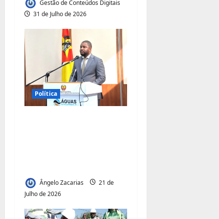
g
Gestão de Conteúdos Digitais
31 de Julho de 2026
o
s
Política
Fernando Rafael
desafia gestores do
sector a levar água a
milhões de
moçambicanos
Ângelo Zacarias
21 de
Julho de 2026