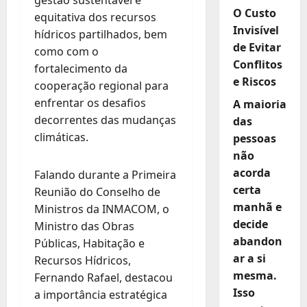
gestão sustentável e
O Custo
equitativa dos recursos
Invisível
hídricos partilhados, bem
de Evitar
como com o
Conflitos
fortalecimento da
e Riscos
cooperação regional para
enfrentar os desafios
A maioria
decorrentes das mudanças
das
climáticas.
pessoas
não
acorda
Falando durante a Primeira
certa
Reunião do Conselho de
manhã e
Ministros da INMACOM, o
decide
Ministro das Obras
abandon
Públicas, Habitação e
ar a si
Recursos Hídricos,
mesma.
Fernando Rafael, destacou
Isso
a importância estratégica