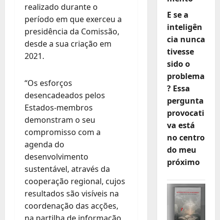
realizado durante o
E se a
período em que exerceu a
inteligên
presidência da Comissão,
cia nunca
desde a sua criação em
tivesse
2021.
sido o
problema
“Os esforços
? Essa
desencadeados pelos
pergunta
Estados-membros
provocati
demonstram o seu
va está
compromisso com a
no centro
agenda do
do meu
desenvolvimento
próximo
sustentável, através da
cooperação regional, cujos
resultados são visíveis na
coordenação das acções,
na partilha de informação