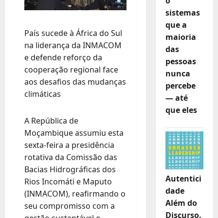
o
sistemas
que a
País sucede à África do Sul
maioria
na liderança da INMACOM
das
e defende reforço da
pessoas
cooperação regional face
nunca
aos desafios das mudanças
percebe
climáticas
— até
que eles
A República de
Moçambique assumiu esta
sexta-feira a presidência
rotativa da Comissão das
Bacias Hidrográficas dos
Autentici
Rios Incomáti e Maputo
dade
(INMACOM), reafirmando o
Além do
seu compromisso com a
Discurso.