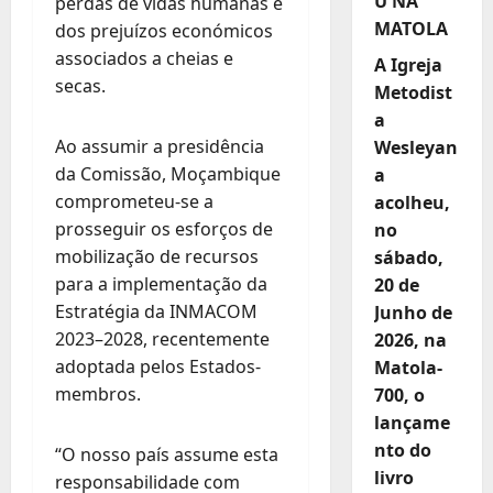
U NA
perdas de vidas humanas e
MATOLA
dos prejuízos económicos
associados a cheias e
A Igreja
secas.
Metodist
a
Ao assumir a presidência
Wesleyan
da Comissão, Moçambique
a
comprometeu-se a
acolheu,
prosseguir os esforços de
no
mobilização de recursos
sábado,
para a implementação da
20 de
Estratégia da INMACOM
Junho de
2023–2028, recentemente
2026, na
adoptada pelos Estados-
Matola-
membros.
700, o
lançame
nto do
“O nosso país assume esta
livro
responsabilidade com