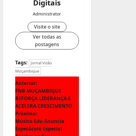
Digitais
Administrator
Visite o site
Ver todas as
postagens
Tags:
Jornal Visão
Moçambique
N
Anterior:
FNB MOÇAMBIQUE
a
REFORÇA LIDERANÇA E
ACELERA CRESCIMENTO
v
Próximo:
e
Músico Edu Anuncia
Espetáculo Especial