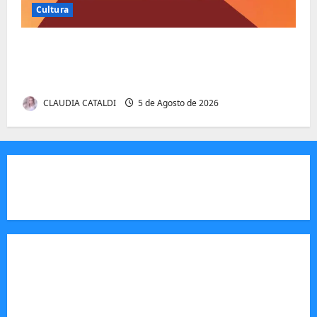
Cultura
Entender Não é o Mesmo que Ouvir: A
Ciência por Trás das Dificuldades de
Processamento
CLAUDIA CATALDI
5 de Agosto de 2026
JORNAL VISÃO MOÇAMBIQUE
O Jornal Visão Moçambique é um meio de
comunicação moçambicano,focado e m notícias,
análise e informação sobre Moçambique,
actuando como um veículo de imprensa digital e