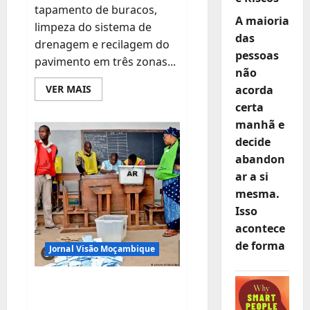
tapamento de buracos,
A maioria
limpeza do sistema de
das
drenagem e recilagem do
pessoas
pavimento em três zonas...
não
Leia
acorda
VER MAIS
mais
certa
sobre
ANE
manhã e
investe
60
decide
milhões
de
abandon
meticais
ar a si
em
obras
mesma.
de
emergência
Isso
na
EN1
acontece
para
reduzir
de forma
Jornal Visão Moçambique
congestionamentos
entre
Missão
Roque
População de
e
Zimpeto
Inhamitanga rejeita