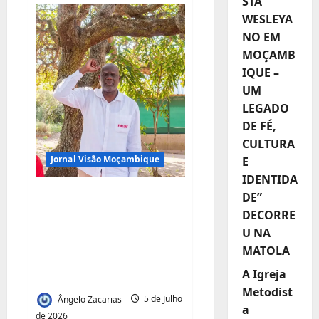
STA
LETSHEGO
WESLEYA
INAUGURA
NOVO
NO EM
BALCÃO
EM
MOÇAMB
MAXIXE
IQUE –
UM
LEGADO
DE FÉ,
CULTURA
Jornal Visão Moçambique
E
IDENTIDA
Carlos Zavala Faz
DE”
DECORRE
Balanço Positivo da
U NA
Visita de Trabalho ao
MATOLA
Distrito de
A Igreja
Matutuíne
Metodist
Ângelo Zacarias
5 de Julho
a
de 2026