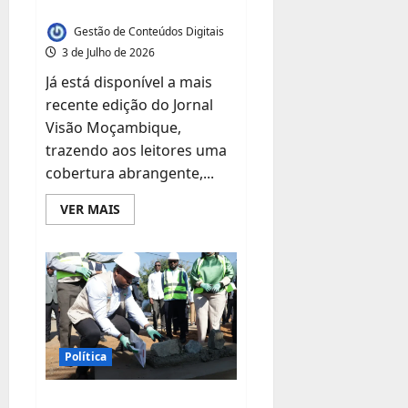
actualidade nacional
Gestão de Conteúdos Digitais
3 de Julho de 2026
Já está disponível a mais
recente edição do Jornal
Visão Moçambique,
trazendo aos leitores uma
cobertura abrangente,...
Leia
VER MAIS
mais
sobre
Jornal
Visão
Moçambique
lança
mais
uma
edição
com
os
Política
principais
acontecimentos
da
actualidade
Governo lança obras