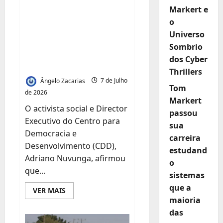
Gestão de conduzir
Markert e
o
LAM ao declínio e
Universo
critica silêncio das
Sombrio
instituições de
dos Cyber
Justiça
Thrillers
Ângelo Zacarias
7 de Julho
Tom
de 2026
Markert
O activista social e Director
passou
Executivo do Centro para
sua
Democracia e
carreira
Desenvolvimento (CDD),
estudand
Adriano Nuvunga, afirmou
o
que...
sistemas
que a
Leia
VER MAIS
mais
maioria
sobre
Adriano
das
Nuvunga