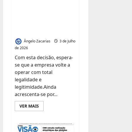
provisória na
mineradora Tazetta
Resources e afasta
ilegais
Ângelo Zacarias
3 de Julho
de 2026
Com esta decisão, espera-
se que a empresa volte a
operar com total
legalidade e
legitimidade.Ainda
acrescenta-se por...
Leia
VER MAIS
mais
sobre
Tribunal
da
Zambézia
investe