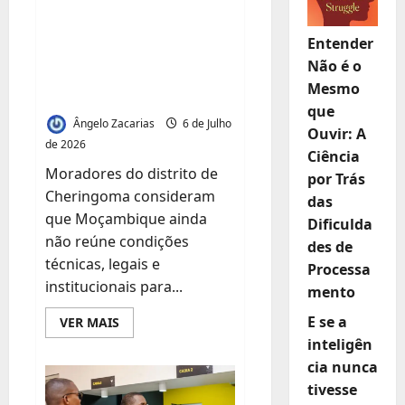
voto electrónico e
defende reforma
Entender
Não é o
gradual da
Mesmo
legislação eleitoral
que
Ângelo Zacarias
6 de Julho
Ouvir: A
de 2026
Ciência
Moradores do distrito de
por Trás
Cheringoma consideram
das
que Moçambique ainda
Dificulda
não reúne condições
des de
técnicas, legais e
Processa
institucionais para...
mento
E se a
Leia
VER MAIS
mais
inteligên
sobre
População
cia nunca
de
Inhamitanga
tivesse
rejeita