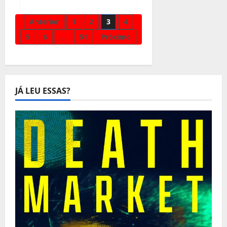
sobre
Por
não
Paginação
Anterior
1
2
3
4
ser
legitima:Tribunal
5
6
…
51
Próximo
dissolve
dos
administração
ilegal
da
conteúdos
Tazetta
Resources
em
Quelimane
JÁ LEU ESSAS?