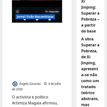
Xi
Jinping:
Superar a
Jornal Visão Moçambique
Pobreza –
a partir
Artimiza Magaia
da base
expõe contraste
A obra
entre mensagens de
Superar a
Daniel Chapo e
Pobreza,
Venâncio Mondlane
de Xi
sobre combate à
Jinping,
apresent
fome e produção
a-se não
alimentar
como um
Ângelo Zacarias
4 de Julho
tratado
de 2026
teórico
O activista e político
abstrato,
Artimiza Magaia afirmou,
mas