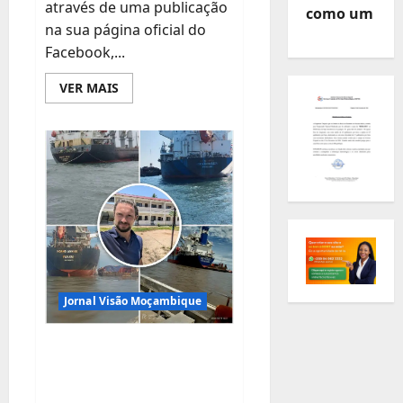
através de uma publicação
como um
na sua página oficial do
Facebook,...
Leia
VER MAIS
mais
sobre
Artimiza
Magaia
expõe
contraste
entre
mensagens
de
Daniel
Chapo
e
Venâncio
Mondlane
sobre
combate
à
Jornal Visão Moçambique
fome
e
produção
Tribunal da
alimentar
Zambézia investe
uma administração