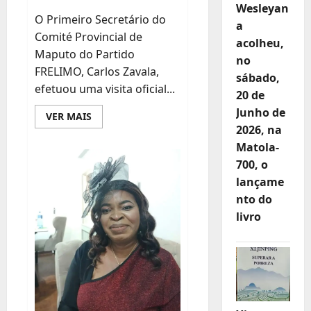
Wesleyan
O Primeiro Secretário do
a
Comité Provincial de
acolheu,
Maputo do Partido
no
FRELIMO, Carlos Zavala,
sábado,
efetuou uma visita oficial...
20 de
Junho de
Leia
VER MAIS
mais
2026, na
sobre
Carlos
Matola-
Zavala
700, o
Faz
Balanço
lançame
Positivo
da
nto do
Visita
de
livro
Trabalho
ao
Distrito
de
Matutuíne