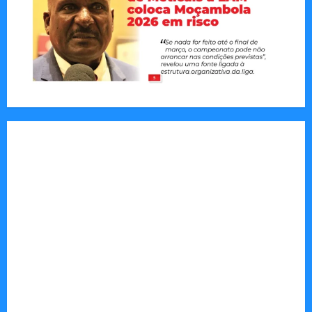
Tom Markert e o Universo Sombrio dos Cyber
Thrillers
Autenticidade Além do Discurso. O Custo
Invisível de Evitar Conflitos e Riscos
O Poder da Liderança que Une em Vez de Dividir
Entender Não é o Mesmo que Ouvir: A Ciência
por Trás das Dificuldades de Processamento
Municípios admitem insustentabilidade dos