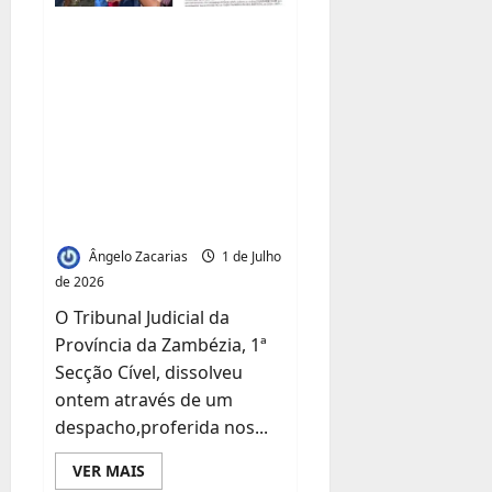
três
bacias
Por não ser
hidrográficas
legitima:Tribunal
dissolve
administração ilegal
da Tazetta
Resources em
Quelimane
Ângelo Zacarias
1 de Julho
de 2026
O Tribunal Judicial da
Província da Zambézia, 1ª
Secção Cível, dissolveu
ontem através de um
despacho,proferida nos...
Leia
VER MAIS
mais