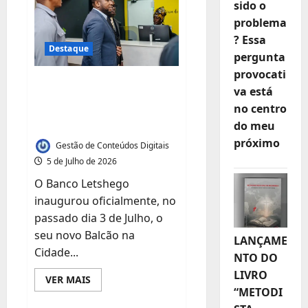
voto
sido o
electrónico
problema
e
defende
? Essa
reforma
Destaque
gradual
pergunta
da
legislação
provocati
eleitoral
BANCO LETSHEGO
va está
INAUGURA NOVO
no centro
BALCÃO EM MAXIXE
do meu
próximo
Gestão de Conteúdos Digitais
5 de Julho de 2026
O Banco Letshego
inaugurou oficialmente, no
passado dia 3 de Julho, o
seu novo Balcão na
LANÇAME
Cidade...
NTO DO
LIVRO
Leia
VER MAIS
mais
“METODI
sobre
BANCO