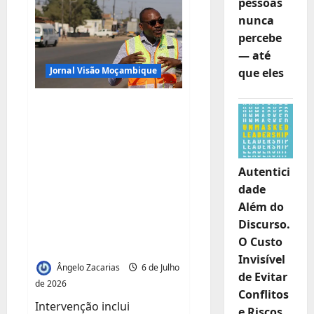
pessoas
acusa
Comissão
nunca
de
Gestão
percebe
de
conduzir
— até
LAM
ao
Jornal Visão Moçambique
que eles
declínio
e
critica
ANE investe 60
silêncio
das
milhões de meticais
instituições
de
em obras de
Justiça
emergência na EN1
Autentici
para reduzir
dade
congestionamentos
Além do
Discurso.
entre Missão Roque
O Custo
e Zimpeto
Invisível
Ângelo Zacarias
6 de Julho
de Evitar
de 2026
Conflitos
Intervenção inclui
e Riscos