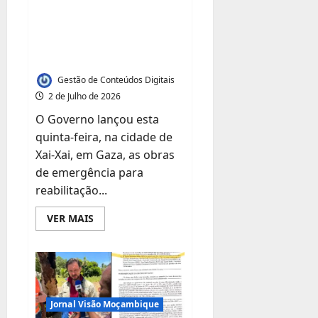
nacional
de reabilitação de
diques em três
bacias hidrográficas
Gestão de Conteúdos Digitais
2 de Julho de 2026
O Governo lançou esta
quinta-feira, na cidade de
Xai-Xai, em Gaza, as obras
de emergência para
reabilitação...
Leia
VER MAIS
mais
sobre
Governo
lança
obras
de
reabilitação
de
Jornal Visão Moçambique
diques
em