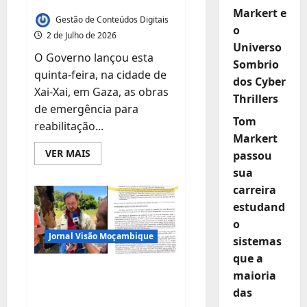
Markert e
Gestão de Conteúdos Digitais
o
2 de Julho de 2026
Universo
O Governo lançou esta
Sombrio
quinta-feira, na cidade de
dos Cyber
Xai-Xai, em Gaza, as obras
Thrillers
de emergência para
Tom
reabilitação...
Markert
Leia
VER MAIS
passou
mais
sua
sobre
Governo
carreira
lança
obras
estudand
de
reabilitação
o
de
Jornal Visão Moçambique
diques
sistemas
em
que a
três
bacias
Por não ser
maioria
hidrográficas
legitima:Tribunal
das