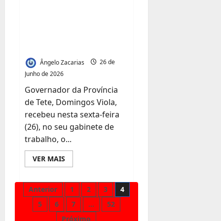
investimentos e
valorização do
património turístico
da província
Ângelo Zacarias
26 de
Junho de 2026
Governador da Província
de Tete, Domingos Viola,
recebeu nesta sexta-feira
(26), no seu gabinete de
trabalho, o...
Leia
VER MAIS
mais
sobre
Governador
de
Paginação
Anterior
1
2
3
4
Tete
e
5
6
7
…
52
Secretário
dos
de
Próximo
Estado