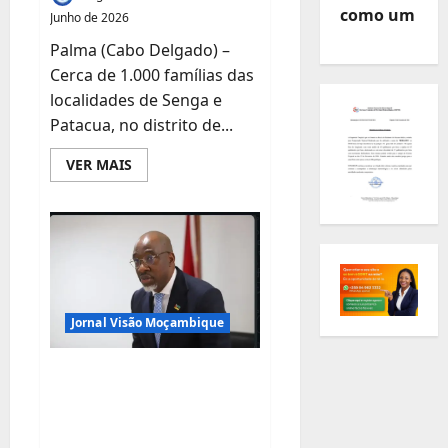
como um
Junho de 2026
Palma (Cabo Delgado) –
Cerca de 1.000 famílias das
localidades de Senga e
Patacua, no distrito de...
Leia
VER MAIS
mais
sobre
Mil
Famílias
Passam
a
Beneficiar
de
Energia
Eléctrica
da
Jornal Visão Moçambique
Rede
Nacional
em
Governo aposta em
Palma:
Investimento
novas tecnologias
de
45
para revolucionar a
Milhões
de