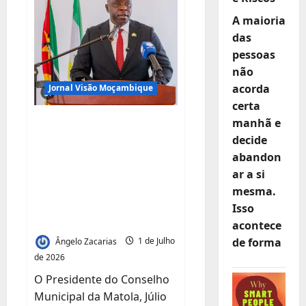
administração
ilegal
A maioria
da
Tazetta
das
Resources
em
pessoas
Quelimane
não
acorda
Jornal Visão Moçambique
certa
Júlio Parruque
manhã e
decide
desafia empresários
abandon
a investir na Matola
ar a si
e garante ambiente
mesma.
favorável para os
Isso
negócios
acontece
de forma
Ângelo Zacarias
1 de Julho
de 2026
O Presidente do Conselho
Municipal da Matola, Júlio