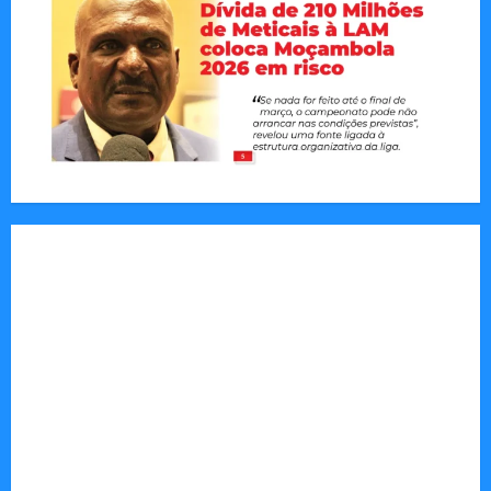
Jornal Visão Moçambique lança a edição 291
com destaque para os grandes desafios
políticos, económicos e sociais do país
Vilankulo acolhe cimeira africana de golfe
Tom Markert e o Universo Sombrio dos Cyber
Thrillers
Autenticidade Além do Discurso. O Custo