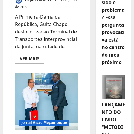
sido o
de 2026
problema
A Primeira-Dama da
? Essa
República, Guita Chapo,
pergunta
deslocou-se ao Terminal de
provocati
Transportes Interprovincial
va está
da Junta, na cidade de...
no centro
do meu
Leia
VER MAIS
próximo
mais
sobre
“A
Solidariedade
Deve
Falar
Mais
Alto
do
que
o
LANÇAME
Medo”
NTO DO
diz
Guita
LIVRO
Chapo
Jornal Visão Moçambique
“METODI