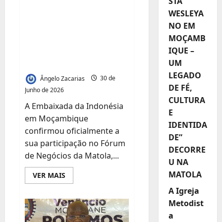
STA
Embaixada da
WESLEYA
Indonésia Confirma
NO EM
Participação no
MOÇAMB
Fórum de Negócios
IQUE –
da Matola
UM
LEGADO
Ângelo Zacarias
30 de
DE FÉ,
Junho de 2026
CULTURA
A Embaixada da Indonésia
E
em Moçambique
IDENTIDA
confirmou oficialmente a
DE”
sua participação no Fórum
DECORRE
de Negócios da Matola,...
U NA
MATOLA
Leia
VER MAIS
mais
sobre
A Igreja
Embaixada
da
Metodist
Indonésia
a
Confirma