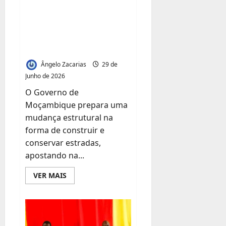
construção de
Meticais
Impulsiona
estradas no
Desenvolvimento
em
programa “Mais
Cabo
Delgado
Estradas – 2031”
Ângelo Zacarias
29 de
Junho de 2026
O Governo de
Moçambique prepara uma
mudança estrutural na
forma de construir e
conservar estradas,
apostando na...
Leia
VER MAIS
mais
sobre
Governo
aposta
em
novas
tecnologias