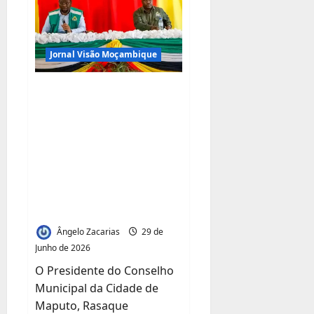
para
revolucionar
a
construção
de
Jornal Visão Moçambique
estradas
no
programa
“Mais
Edil de Maputo
Estradas
–
Defende Governação
2031”
Centrada nas
Pessoas e Exige
Soluções Concretas
para os Problemas
das Comunidades
Ângelo Zacarias
29 de
Junho de 2026
O Presidente do Conselho
Municipal da Cidade de
Maputo, Rasaque