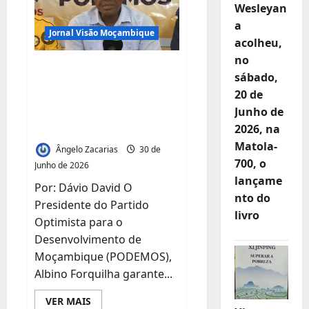
Participação
Wesleyan
no
Fórum
a
de
Jornal Visão Moçambique
Negócios
acolheu,
da
no
Matola
Eleições 2028/2029:
sábado,
Forquilha disposto a
20 de
coligar com VM7
Junho de
se….
2026, na
Matola-
Ângelo Zacarias
30 de
700, o
Junho de 2026
lançame
Por: Dávio David O
nto do
Presidente do Partido
livro
Optimista para o
Desenvolvimento de
Moçambique (PODEMOS),
Albino Forquilha garante...
Leia
VER MAIS