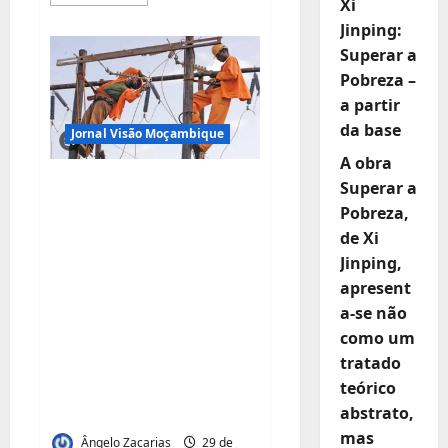
mais
Xi
sobre
Jinping:
Eleições
2028/2029:
Superar a
Forquilha
disposto
Pobreza –
a
coligar
a partir
com
VM7
da base
Jornal Visão Moçambique
se….
A obra
Mil Famílias Passam
Superar a
a Beneficiar de
Pobreza,
de Xi
Energia Eléctrica da
Jinping,
Rede Nacional em
apresent
Palma: Investimento
a-se não
de 45 Milhões de
como um
Meticais Impulsiona
tratado
Desenvolvimento
teórico
em Cabo Delgado
abstrato,
mas
Ângelo Zacarias
29 de