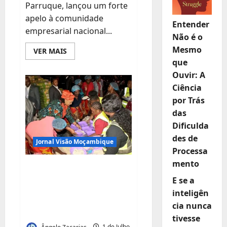
Parruque, lançou um forte
apelo à comunidade
Entender
empresarial nacional...
Não é o
Mesmo
Leia
VER MAIS
mais
que
sobre
Júlio
Ouvir: A
Parruque
desafia
Ciência
empresários
por Trás
a
investir
das
na
Matola
Dificulda
e
garante
des de
Jornal Visão Moçambique
ambiente
favorável
Processa
para
mento
os
“A Solidariedade
negócios
E se a
Deve Falar Mais Alto
inteligên
do que o Medo” diz
cia nunca
Guita Chapo
tivesse
Ângelo Zacarias
1 de Julho