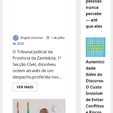
pessoas
dissolve
nunca
administração ilegal
percebe
da Tazetta
— até
Resources em
que eles
Quelimane
Ângelo Zacarias
1 de Julho
de 2026
O Tribunal Judicial da
Província da Zambézia, 1ª
Autentici
Secção Cível, dissolveu
dade
ontem através de um
Além do
despacho,proferida nos...
Discurso.
O Custo
Leia
VER MAIS
mais
Invisível
sobre
Por
de Evitar
não
ser
Conflitos
legitima:Tribunal
dissolve
e Riscos