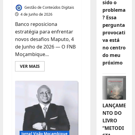
sido o
Gestão de Conteúdos Digitais
problema
4 de Junho de 2026
? Essa
Banco reposiciona
pergunta
estratégia para enfrentar
provocati
novos desafios Maputo, 4
va está
de Junho de 2026 — O FNB
no centro
Moçambique...
do meu
próximo
Leia
VER MAIS
mais
sobre
FNB
MOÇAMBIQUE
REFORÇA
LIDERANÇA
E
ACELERA
CRESCIMENTO
LANÇAME
NTO DO
LIVRO
“METODI
Jornal Visão Moçambique