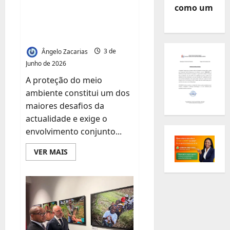
Juventude,
como Pilar para o
como um
Paz
e
Futuro das Próximas
Segurança
Gerações
Ângelo Zacarias
3 de
Junho de 2026
A proteção do meio
ambiente constitui um dos
maiores desafios da
actualidade e exige o
envolvimento conjunto...
Leia
VER MAIS
mais
sobre
Governador
de
Maputo
Defende
Proteção
Ambiental
como
Pilar