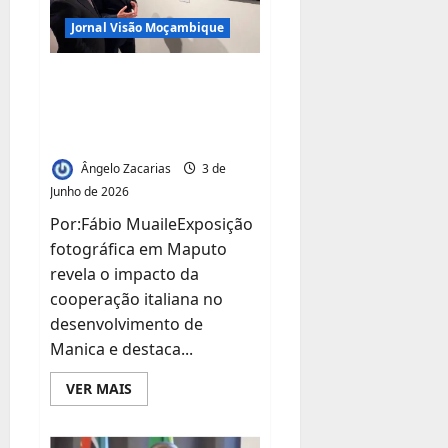
para
o
Futuro
Jornal Visão Moçambique
das
Próximas
Gerações
HUMUS: A
FERTILIDADE QUE
TRANSFORMA VIDAS
Ângelo Zacarias
3 de
Junho de 2026
Por:Fábio MuaileExposição
fotográfica em Maputo
revela o impacto da
cooperação italiana no
desenvolvimento de
Manica e destaca...
Leia
VER MAIS
mais
sobre
HUMUS:
A