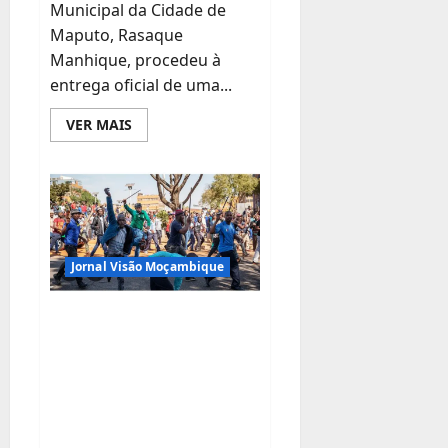
Municipal da Cidade de
Maputo, Rasaque
Manhique, procedeu à
entrega oficial de uma...
Leia
VER MAIS
mais
sobre
Rasaque
Manhique
Reforça
Apoio
Social
com
Entrega
de
Jornal Visão Moçambique
Viatura
para
Serviços
XENOFOBIA NA
Funerários
Gratuitos
ÁFRICA DO SUL
em
Maputo
FORÇA
REPATRIAMENTO DE
CENTENAS DE