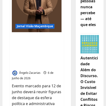
pessoas
Energia
Eléctrica
nunca
percebe
— até
que eles
Jornal Visão Moçambique
Músico Edu Anuncia
Espetáculo Especial
Alusivo ao Seu
Autentici
Aniversário na
dade
Matola
Além do
Ângelo Zacarias
6 de
Discurso.
Junho de 2026
O Custo
Evento marcado para 12 de
Invisível
junho deverá reunir figuras
de Evitar
de destaque da esfera
Conflitos
política e administrativa
e Riscos