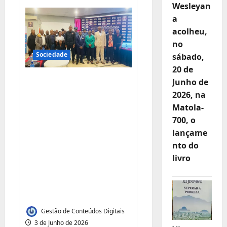
Se
Wesleyan
Cada
a
Quintal
Fosse
acolheu,
uma
Fazenda
no
Vertical,
Teríamos
Sociedade
sábado,
Fome?
A
20 de
Resposta
Jovens e líderes
Junho de
Está
num
2026, na
cívicos da Província
Papel
Amarelo
Matola-
de Maputo
de
1988
700, o
capacitados para
lançame
impulsionar Agenda
nto do
da Paz e Plano
livro
Nacional de
Juventude, Paz e
Segurança
Gestão de Conteúdos Digitais
3 de Junho de 2026