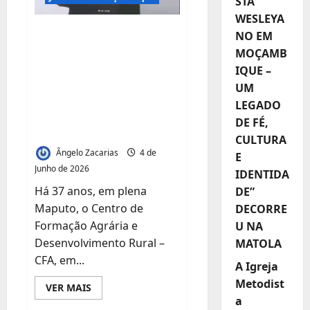
STA
WESLEYA
Se Cada Quintal
NO EM
Fosse uma Fazenda
MOÇAMB
IQUE –
Vertical, Teríamos
UM
Fome? A Resposta
LEGADO
Está num Papel
DE FÉ,
Amarelo de 1988
CULTURA
Ângelo Zacarias
4 de
E
Junho de 2026
IDENTIDA
Há 37 anos, em plena
DE”
Maputo, o Centro de
DECORRE
Formação Agrária e
U NA
Desenvolvimento Rural –
MATOLA
CFA, em...
A Igreja
Metodist
Leia
VER MAIS
mais
a
sobre