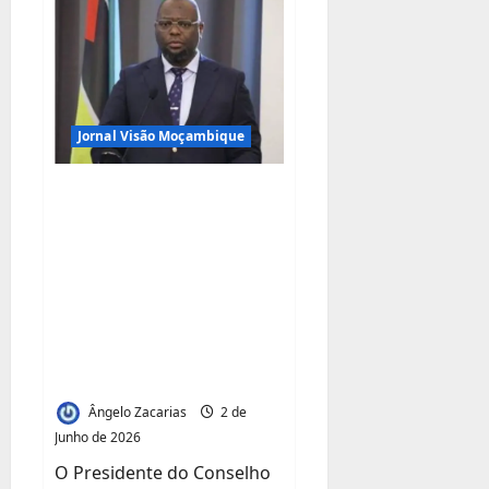
FERTILIDADE
QUE
TRANSFORMA
VIDAS
Jornal Visão Moçambique
Rasaque Manhique
Reforça Apoio Social
com Entrega de
Viatura para
Serviços Funerários
Gratuitos em
Maputo
Ângelo Zacarias
2 de
Junho de 2026
O Presidente do Conselho