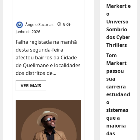
Zambézia Sem
Markert e
o
Energia Eléctrica
Universo
Ângelo Zacarias
8 de
Sombrio
Junho de 2026
dos Cyber
Falha registada na manhã
Thrillers
desta segunda-feira
Tom
afectou bairros da Cidade
Markert
de Quelimane e localidades
passou
dos distritos de...
sua
Leia
VER MAIS
carreira
mais
sobre
estudand
Avaria
o
na
Subestação
sistemas
Intermédia
Deixa
que a
Vastas
Zonas
maioria
da
das
Zambézia
Sem