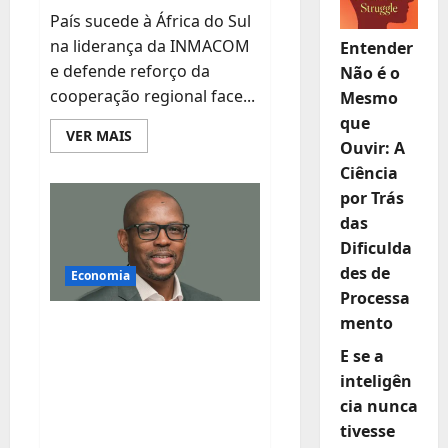
País sucede à África do Sul
na liderança da INMACOM
Entender
e defende reforço da
Não é o
cooperação regional face...
Mesmo
que
Leia
VER MAIS
Ouvir: A
mais
sobre
Ciência
Moçambique
assume
por Trás
Presidência
da
das
Comissão
das
Dificulda
Bacias
des de
dos
Economia
Rios
Processa
Incomáti
e
mento
FNB MOÇAMBIQUE
Maputo
REFORÇA
E se a
inteligên
LIDERANÇA E
cia nunca
ACELERA
tivesse
CRESCIMENTO