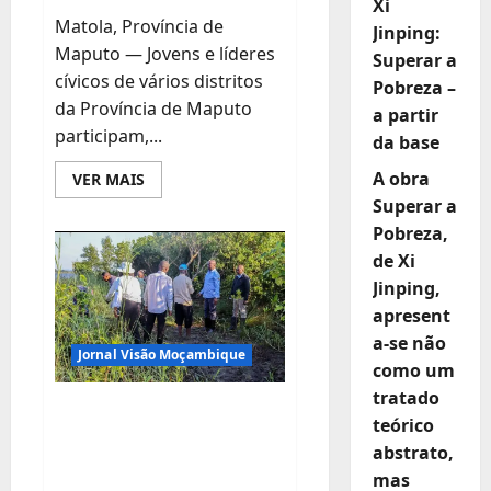
Xi
Matola, Província de
Jinping:
Maputo — Jovens e líderes
Superar a
cívicos de vários distritos
Pobreza –
da Província de Maputo
a partir
participam,...
da base
A obra
Leia
VER MAIS
mais
Superar a
sobre
Jovens
Pobreza,
e
líderes
de Xi
cívicos
da
Jinping,
Província
apresent
de
Maputo
a-se não
capacitados
Jornal Visão Moçambique
para
como um
impulsionar
Agenda
tratado
da
Governador de
Paz
teórico
e
Maputo Defende
abstrato,
Plano
Nacional
Proteção Ambiental
mas
de