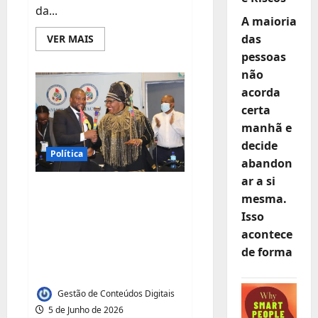
da...
A maioria
Leia
das
VER MAIS
mais
pessoas
sobre
Músico
não
Edu
Anuncia
acorda
Espetáculo
Especial
certa
Alusivo
manhã e
ao
Seu
decide
Aniversário
Política
na
abandon
Matola
ar a si
Moçambique
mesma.
assume Presidência
Isso
da Comissão das
acontece
Bacias dos Rios
de forma
Incomáti e Maputo
Gestão de Conteúdos Digitais
5 de Junho de 2026