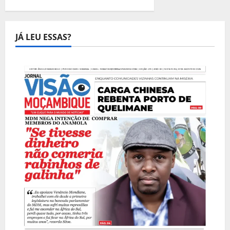
DE
MOÇAMBICANOS
E
DEIXA
SETE
JÁ LEU ESSAS?
MORTOS