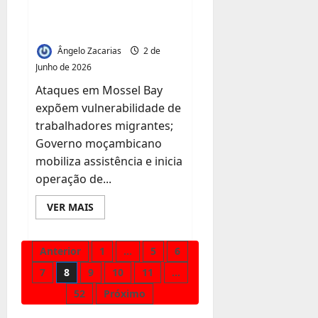
MOÇAMBICANOS E
DEIXA SETE MORTOS
Ângelo Zacarias
2 de
Junho de 2026
Ataques em Mossel Bay
expõem vulnerabilidade de
trabalhadores migrantes;
Governo moçambicano
mobiliza assistência e inicia
operação de...
Leia
VER MAIS
mais
sobre
XENOFOBIA
NA
Paginação
Anterior
1
…
5
6
ÁFRICA
DO
7
8
9
10
11
…
SUL
dos
FORÇA
52
Próximo
REPATRIAMENTO
DE
conteúdos
CENTENAS