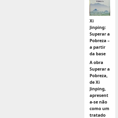
Xi
Jinping:
Superar a
Pobreza –
a partir
da base
A obra
Superar a
Pobreza,
de Xi
Jinping,
apresent
a-se não
como um
tratado