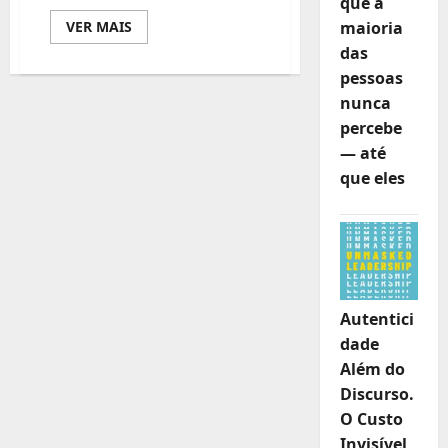
que a
Leia
maioria
VER MAIS
mais
das
sobre
Jovens
pessoas
e
líderes
nunca
cívicos
da
percebe
Província
— até
de
Maputo
que eles
capacitados
para
impulsionar
Agenda
da
Paz
e
Plano
Nacional
de
Autentici
Juventude,
Paz
dade
e
Segurança
Além do
Discurso.
O Custo
Invisível