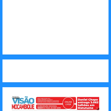
desenvolvimento.
Sociedade: Reportagens sobre cultura, desafios
sociais, educação e saúde.
Endereço Electrónico
:
redaccao@jornalvisaomoz.com
Call Us:
+258 82 830 6290 & +258 84 570 2263
CAPA DA SEMANA