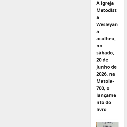
A Igreja
Metodist
a
Wesleyan
a
acolheu,
no
sábado,
20 de
Junho de
2026, na
Matola-
700, o
lançame
nto do
livro