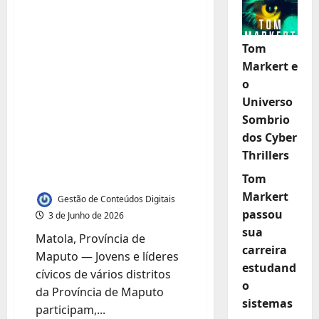
Jovens e líderes
cívicos da Província
Tom
de Maputo
Markert e
capacitados para
o
impulsionar Agenda
Universo
da Paz e Plano
Sombrio
Nacional de
dos Cyber
Thrillers
Juventude, Paz e
Segurança
Tom
Markert
Gestão de Conteúdos Digitais
passou
3 de Junho de 2026
sua
Matola, Província de
carreira
Maputo — Jovens e líderes
estudand
cívicos de vários distritos
o
da Província de Maputo
sistemas
participam,...