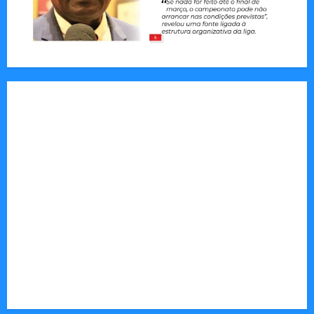
Jornal Visão Moçambique lança a edição 291
com destaque para os grandes desafios
políticos, económicos e sociais do país
Vilankulo acolhe cimeira africana de golfe
Tom Markert e o Universo Sombrio dos Cyber
Thrillers
Autenticidade Além do Discurso. O Custo
Invisível de Evitar Conflitos e Riscos
O Poder da Liderança que Une em Vez de Dividir