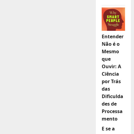
Entender
Não é o
Mesmo
que
Ouvir: A
Ciência
por Trás
das
Dificulda
des de
Processa
mento
E se a