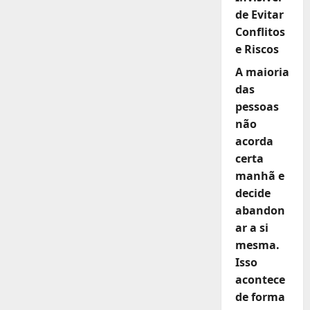
de Evitar
Conflitos
e Riscos
A maioria
das
pessoas
não
acorda
certa
manhã e
decide
abandon
ar a si
mesma.
Isso
acontece
de forma