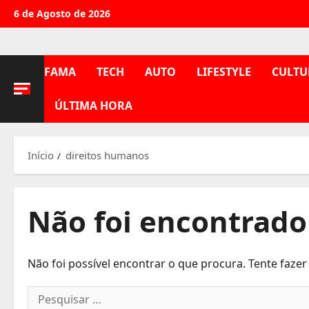
Avançar
6 de Agosto de 2026
para
o
conteúdo
FAMA
TECH
AUTO
LIFESTYLE
CULTU
ÚLTIMA HORA
Início
direitos humanos
Não foi encontrado
Não foi possível encontrar o que procura. Tente faze
Pesquisar