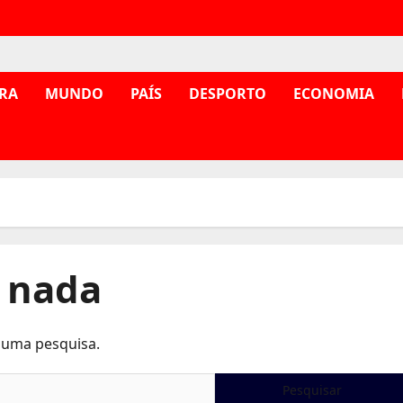
RA
MUNDO
PAÍS
DESPORTO
ECONOMIA
 nada
r uma pesquisa.