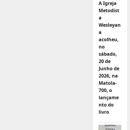
A Igreja
Metodist
a
Wesleyan
a
acolheu,
no
sábado,
20 de
Junho de
2026, na
Matola-
700, o
lançame
nto do
livro