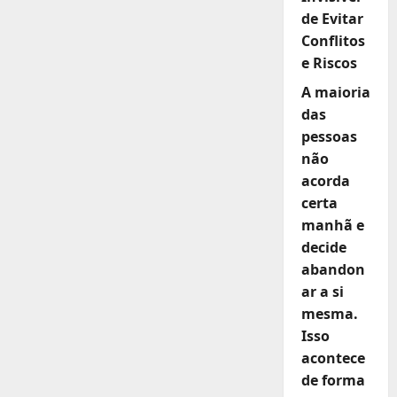
de Evitar
Conflitos
e Riscos
A maioria
das
pessoas
não
acorda
certa
manhã e
decide
abandon
ar a si
mesma.
Isso
acontece
de forma