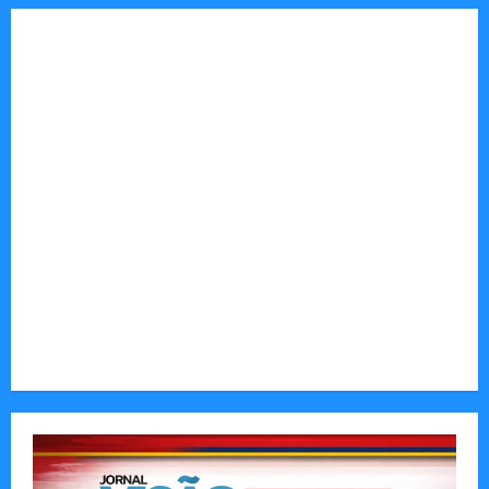
Tom Markert e o Universo Sombrio dos Cyber
Thrillers
Autenticidade Além do Discurso. O Custo
Invisível de Evitar Conflitos e Riscos
O Poder da Liderança que Une em Vez de Dividir
Entender Não é o Mesmo que Ouvir: A Ciência
por Trás das Dificuldades de Processamento
Municípios admitem insustentabilidade dos
subsídios aos transportadores após subida do
preço dos combustíveis