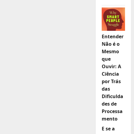
Entender
Não é o
Mesmo
que
Ouvir: A
Ciência
por Trás
das
Dificulda
des de
Processa
mento
E se a