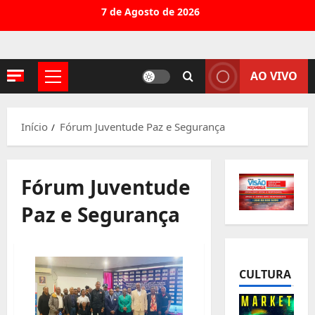
Avançar
7 de Agosto de 2026
para
o
conteúdo
AO VIVO
Menu
principal
Início
Fórum Juventude Paz e Segurança
Fórum Juventude
Paz e Segurança
CULTURA