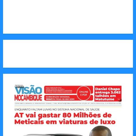
Endereço Electrónico
:
redaccao@jornalvisaomoz.com
Call Us:
+258 82 830 6290 & +258 84 570 2263
CAPA DA SEMANA