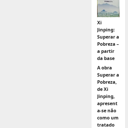
Xi
Jinping:
Superar a
Pobreza –
a partir
da base
A obra
Superar a
Pobreza,
de Xi
Jinping,
apresent
a-se não
como um
tratado