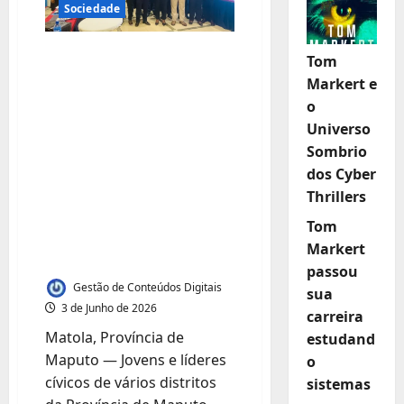
Sociedade
Jovens e líderes
Tom
cívicos da Província
Markert e
de Maputo
o
Universo
capacitados para
Sombrio
impulsionar Agenda
dos Cyber
da Paz e Plano
Thrillers
Nacional de
Tom
Juventude, Paz e
Markert
Segurança
passou
Gestão de Conteúdos Digitais
sua
3 de Junho de 2026
carreira
Matola, Província de
estudand
Maputo — Jovens e líderes
o
cívicos de vários distritos
sistemas