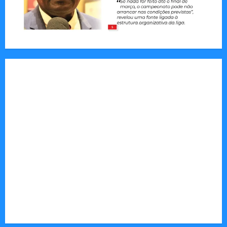
Jornal Visão Moçambique lança a edição 291
com destaque para os grandes desafios
políticos, económicos e sociais do país
Vilankulo acolhe cimeira africana de golfe
Tom Markert e o Universo Sombrio dos Cyber
Thrillers
Autenticidade Além do Discurso. O Custo
Invisível de Evitar Conflitos e Riscos
O Poder da Liderança que Une em Vez de Dividir