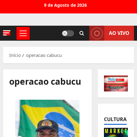
Avançar
9 de Agosto de 2026
para
o
conteúdo
AO VIVO
Menu
principal
Início
operacao cabucu
operacao cabucu
CULTURA