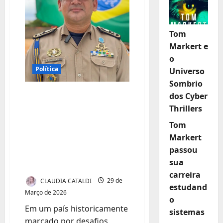
Tom
Markert e
o
Política
Universo
Sombrio
Coronel Francinaldo
dos Cyber
Thrillers
Bó: sua liderança
projeta a segurança
Tom
pública do Tocantins
Markert
passou
no Brasil para o
sua
mundo
carreira
CLAUDIA CATALDI
29 de
estudand
Março de 2026
o
Em um país historicamente
sistemas
marcado por desafios