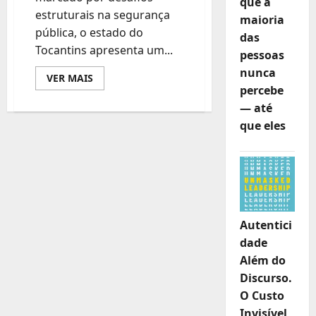
que a
estruturais na segurança
maioria
pública, o estado do
das
Tocantins apresenta um...
pessoas
nunca
Leia
VER MAIS
mais
percebe
sobre
— até
Coronel
Francinaldo
que eles
Bó:
sua
liderança
projeta
a
segurança
pública
do
Tocantins
no
Autentici
Brasil
para
dade
o
mundo
Além do
Discurso.
O Custo
Invisível