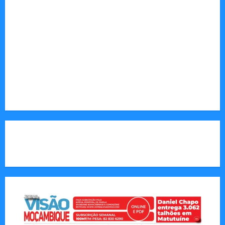
desenvolvimento.
Sociedade: Reportagens sobre cultura, desafios
sociais, educação e saúde.
Endereço Electrónico
:
redaccao@jornalvisaomoz.com
Call Us:
+258 82 830 6290 & +258 84 570 2263
CAPA DA SEMANA