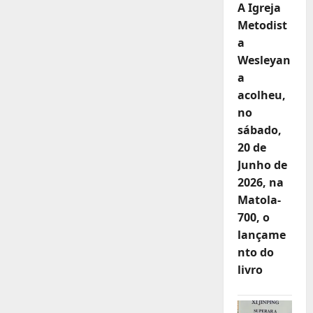
A Igreja
Metodist
a
Wesleyan
a
acolheu,
no
sábado,
20 de
Junho de
2026, na
Matola-
700, o
lançame
nto do
livro