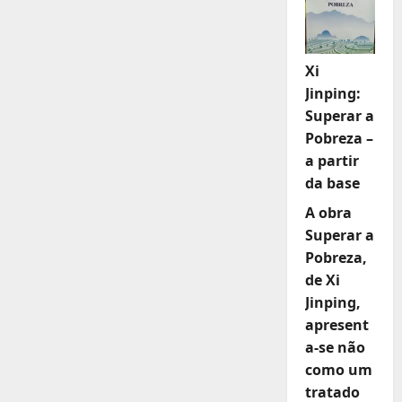
Xi
Jinping:
Superar a
Pobreza –
a partir
da base
A obra
Superar a
Pobreza,
de Xi
Jinping,
apresent
a-se não
como um
tratado