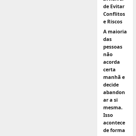
de Evitar
Conflitos
e Riscos
A maioria
das
pessoas
não
acorda
certa
manhã e
decide
abandon
ar a si
mesma.
Isso
acontece
de forma