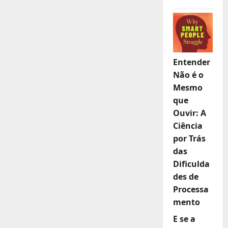
Entender
Não é o
Mesmo
que
Ouvir: A
Ciência
por Trás
das
Dificulda
des de
Processa
mento
E se a