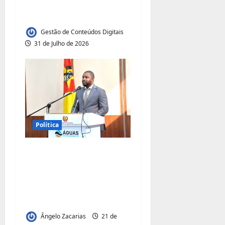
o
Moçambique, Tanzânia
e Malawi
s
Gestão de Conteúdos Digitais
31 de Julho de 2026
Política
Fernando Rafael
desafia gestores do
sector a levar água a
milhões de
moçambicanos
Ângelo Zacarias
21 de