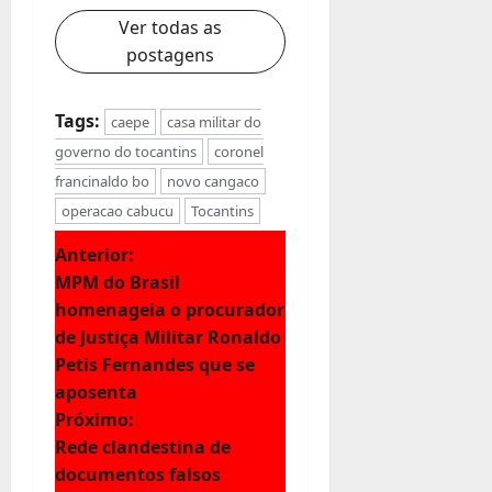
Ver todas as
postagens
Tags:
caepe
casa militar do
governo do tocantins
coronel
francinaldo bo
novo cangaco
operacao cabucu
Tocantins
N
Anterior:
MPM do Brasil
a
homenageia o procurador
de Justiça Militar Ronaldo
v
Petis Fernandes que se
e
aposenta
Próximo:
g
Rede clandestina de
documentos falsos