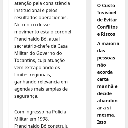
atenção pela consistência
O Custo
institucional e pelos
Invisível
resultados operacionais.
de Evitar
No centro desse
Conflitos
movimento está o coronel
e Riscos
Francinaldo Bó, atual
A maioria
secretário-chefe da Casa
das
Militar do Governo do
pessoas
Tocantins, cuja atuação
não
vem extrapolando os
acorda
limites regionais,
certa
ganhando relevância em
manhã e
agendas mais amplas de
decide
segurança.
abandon
ar a si
Com ingresso na Polícia
mesma.
Militar em 1998,
Isso
Francinaldo Bó construiu