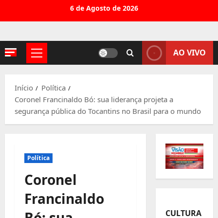
Avançar
6 de Agosto de 2026
para
o
conteúdo
AO VIVO
Menu
principal
Início
Política
Coronel Francinaldo Bó: sua liderança projeta a
segurança pública do Tocantins no Brasil para o mundo
Política
Coronel
Francinaldo
CULTURA
Bó: sua