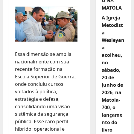
U NA
MATOLA
A Igreja
Metodist
a
Wesleyan
a
Essa dimensão se amplia
acolheu,
nacionalmente com sua
no
recente formação na
sábado,
Escola Superior de Guerra,
20 de
onde concluiu cursos
Junho de
voltados à política,
2026, na
estratégia e defesa,
Matola-
consolidando uma visão
700, o
sistêmica da segurança
lançame
pública. Esse raro perfil
nto do
híbrido: operacional e
livro