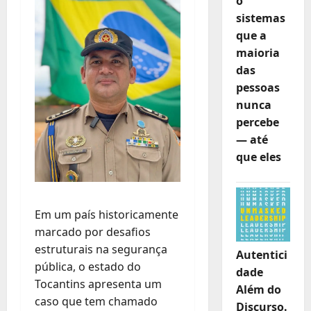
o
sistemas
que a
maioria
das
pessoas
nunca
percebe
— até
que eles
Em um país historicamente
marcado por desafios
estruturais na segurança
Autentici
pública, o estado do
dade
Tocantins apresenta um
Além do
caso que tem chamado
Discurso.