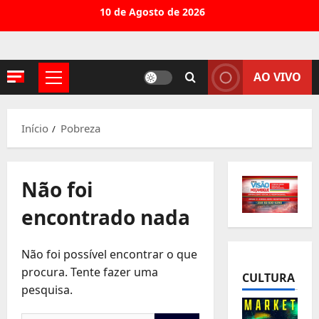
Avançar
10 de Agosto de 2026
para
o
conteúdo
AO VIVO
Menu
principal
Início
Pobreza
Não foi
encontrado nada
Não foi possível encontrar o que
procura. Tente fazer uma
CULTURA
pesquisa.