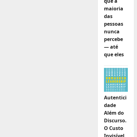
que a
maioria
das
pessoas
nunca
percebe
— até
que eles
Autentici
dade
Além do
Discurso.
O Custo
Invisível