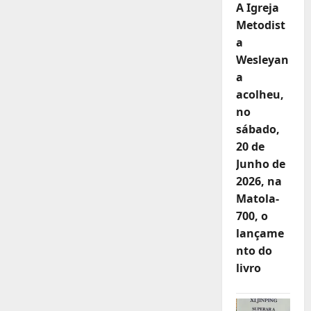
A Igreja
Metodist
a
Wesleyan
a
acolheu,
no
sábado,
20 de
Junho de
2026, na
Matola-
700, o
lançame
nto do
livro