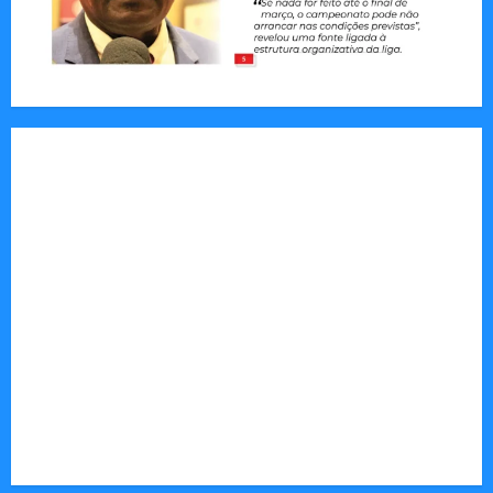
Jornal Visão Moçambique lança a edição 291
com destaque para os grandes desafios
políticos, económicos e sociais do país
Vilankulo acolhe cimeira africana de golfe
Tom Markert e o Universo Sombrio dos Cyber
Thrillers
Autenticidade Além do Discurso. O Custo
Invisível de Evitar Conflitos e Riscos
O Poder da Liderança que Une em Vez de Dividir