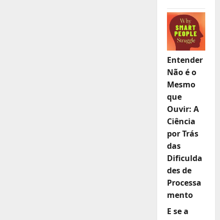
Entender
Não é o
Mesmo
que
Ouvir: A
Ciência
por Trás
das
Dificulda
des de
Processa
mento
E se a