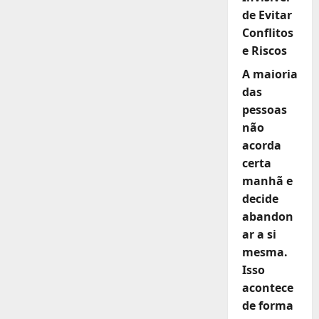
de Evitar
Conflitos
e Riscos
A maioria
das
pessoas
não
acorda
certa
manhã e
decide
abandon
ar a si
mesma.
Isso
acontece
de forma