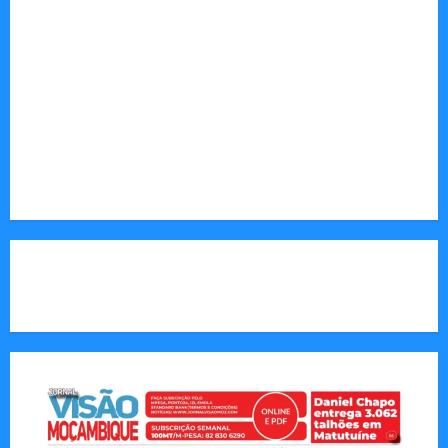
desenvolvimento.
Sociedade: Reportagens sobre cultura, desafios
sociais, educação e saúde.
Endereço Electrónico
:
redaccao@jornalvisaomoz.com
Call Us:
+258 82 830 6290 & +258 84 570 2263
CAPA DA SEMANA