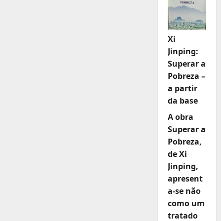
Xi
Jinping:
Superar a
Pobreza –
a partir
da base
A obra
Superar a
Pobreza,
de Xi
Jinping,
apresent
a-se não
como um
tratado