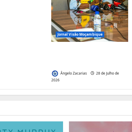
Jornal Visão Moçambique
Renovação do contrato da
TRAC: Matola quer dinheiro
da portagem de Maputo
Ângelo Zacarias
28 de Julho de
2026