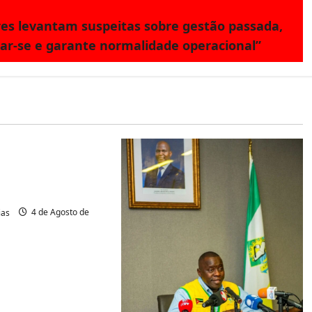
res levantam suspeitas sobre gestão passada,
ar-se e garante normalidade operacional”
 Moçambique
rra e Inclusão
ula Entrega 50
a Jovens
ias
4 de Agosto de