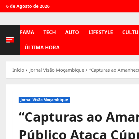
Avançar
6 de Agosto de 2026
para
o
conteúdo
FAMA
TECH
AUTO
LIFESTYLE
CULTU
ÚLTIMA HORA
Início
Jornal Visão Moçambique
“Capturas ao Amanhece
Jornal Visão Moçambique
“Capturas ao Aman
Público Ataca Cúp