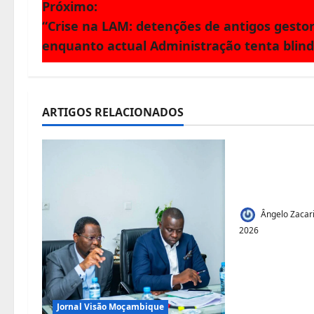
v
Próximo:
“Crise na LAM: detenções de antigos gesto
e
enquanto actual Administração tenta blind
g
a
ARTIGOS RELACIONADOS
ç
Jornal Visão
ã
Acesso à Te
Juvenil:Mec
o
Talhões par
d
Ângelo Zacar
2026
e
a
r
Jornal Visão Moçambique