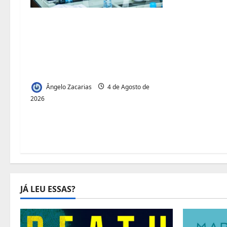
t
Municípios admitem
i
insustentabilidade dos
subsídios aos
g
transportadores após subida
do preço dos combustíveis
o
Ângelo Zacarias
4 de Agosto de
s
2026
JÁ LEU ESSAS?