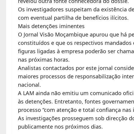
revelou outra fonte conhecedora do dossiê.
Os investigadores suspeitam da existência 
com eventual partilha de benefícios ilícitos.
Mais detenções iminentes
O Jornal Visão Moçambique apurou que há p
constituídos e que os respectivos mandados 
figuras ligadas à empresa poderão ser chamad
nas próximas horas.
Analistas contactados por este jornal consi
maiores processos de responsabilização inter
nacional.
A LAM ainda não emitiu um comunicado oficia
às detenções. Entretanto, fontes govername
processo “com atenção e total confiança nas in
As investigações prosseguem sob direcção do
publicamente nos próximos dias.