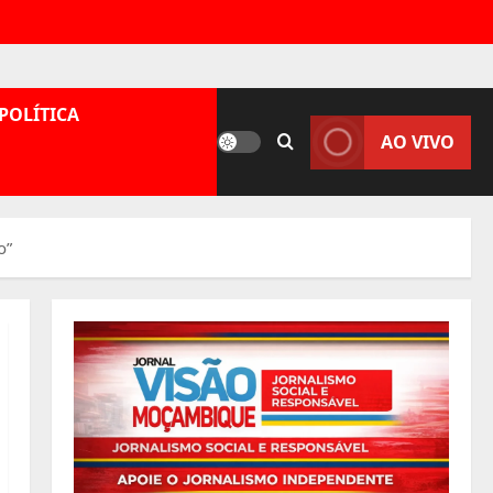
POLÍTICA
AO VIVO
o”