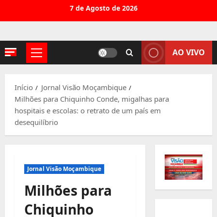
Avançar
7 de Agosto de 2026
para
o
conteúdo
AO VIVO
Menu
principal
Início
Jornal Visão Moçambique
Milhões para Chiquinho Conde, migalhas para
hospitais e escolas: o retrato de um país em
desequilíbrio
Jornal Visão Moçambique
Milhões para
Chiquinho