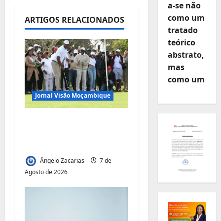
a-se não
d
como um
ARTIGOS RELACIONADOS
tratado
e
teórico
a
abstrato,
mas
r
como um
t
Jornal Visão Moçambique
i
Vilankulo acolhe
cimeira africana de
g
golfe
o
Ângelo Zacarias
7 de
Agosto de 2026
s