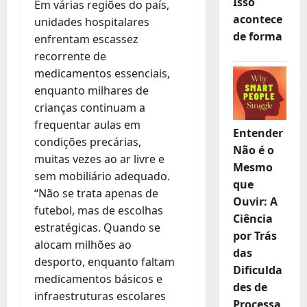
Isso
Em várias regiões do país,
acontece
unidades hospitalares
de forma
enfrentam escassez
recorrente de
medicamentos essenciais,
enquanto milhares de
crianças continuam a
frequentar aulas em
Entender
condições precárias,
Não é o
muitas vezes ao ar livre e
Mesmo
sem mobiliário adequado.
que
“Não se trata apenas de
Ouvir: A
futebol, mas de escolhas
Ciência
estratégicas. Quando se
por Trás
alocam milhões ao
das
desporto, enquanto faltam
Dificulda
medicamentos básicos e
des de
infraestruturas escolares
Processa