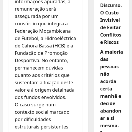
informações apuradas, a
Discurso.
remuneração será
O Custo
assegurada por um
Invisível
consórcio que integra a
de Evitar
Federação Moçambicana
Conflitos
de Futebol, a Hidroeléctrica
e Riscos
de Cahora Bassa (HCB) e a
A maioria
Fundação de Promoção
das
Desportiva. No entanto,
pessoas
permanecem dúvidas
não
quanto aos critérios que
acorda
sustentam a fixação deste
certa
valor e à origem detalhada
manhã e
dos fundos envolvidos.
decide
O caso surge num
abandon
contexto social marcado
ar a si
por dificuldades
mesma.
estruturais persistentes.