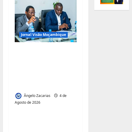
Jornal Visão Moçambique
Municípios admitem
insustentabilidade dos
subsídios aos
transportadores após
subida do preço dos
combustíveis
Ângelo Zacarias
4 de
Agosto de 2026
Jornal Visão Moçambique
Acesso à Terra e
Inclusão