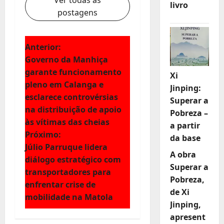
Ver todas as
livro
postagens
N
Anterior:
Governo da Manhiça
a
garante funcionamento
Xi
pleno em Calanga e
Jinping:
v
esclarece controvérsias
Superar a
e
na distribuição de apoio
Pobreza –
às vítimas das cheias
a partir
g
Próximo:
da base
Júlio Parruque lidera
a
A obra
diálogo estratégico com
Superar a
ç
transportadores para
Pobreza,
enfrentar crise de
de Xi
ã
mobilidade na Matola
Jinping,
o
apresent