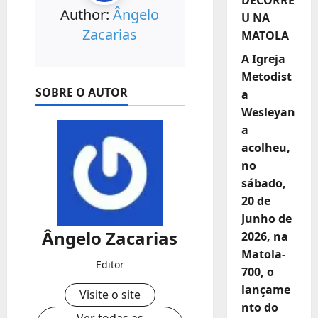
Author:
Ângelo
U NA
Zacarias
MATOLA
A Igreja
Metodist
SOBRE O AUTOR
a
Wesleyan
a
acolheu,
no
sábado,
20 de
Junho de
Ângelo Zacarias
2026, na
Matola-
Editor
700, o
lançame
Visite o site
nto do