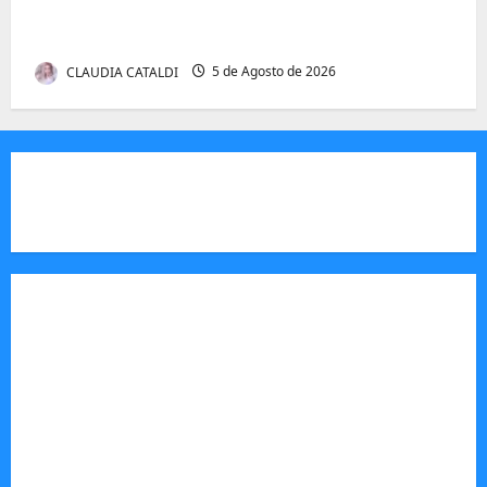
Autenticidade Além do Discurso. O Custo
Invisível de Evitar Conflitos e Riscos
CLAUDIA CATALDI
5 de Agosto de 2026
JORNAL VISÃO MOÇAMBIQUE
O Jornal Visão Moçambique é um meio de
comunicação moçambicano,focado e m notícias,
análise e informação sobre Moçambique,
actuando como um veículo de imprensa digital e
impresso, essencial para informar o público sobre
a vida política, económica e social do país.