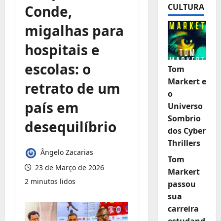
CULTURA
Conde,
migalhas para
hospitais e
escolas: o
Tom
Markert e
retrato de um
o
país em
Universo
Sombrio
desequilíbrio
dos Cyber
Thrillers
Ângelo Zacarias
Tom
23 de Março de 2026
Markert
2 minutos lidos
passou
sua
carreira
estudand