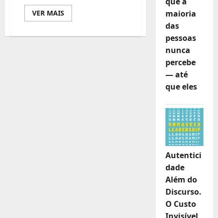
que a
Leia
maioria
VER MAIS
mais
das
sobre
Jovens
pessoas
e
líderes
nunca
cívicos
da
percebe
Província
— até
de
Maputo
que eles
capacitados
para
impulsionar
Agenda
da
Paz
e
Plano
Nacional
de
Autentici
Juventude,
Paz
dade
e
Segurança
Além do
Discurso.
O Custo
Invisível