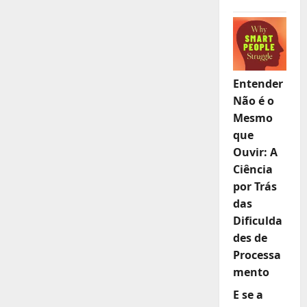
Entender
Não é o
Mesmo
que
Ouvir: A
Ciência
por Trás
das
Dificulda
des de
Processa
mento
E se a