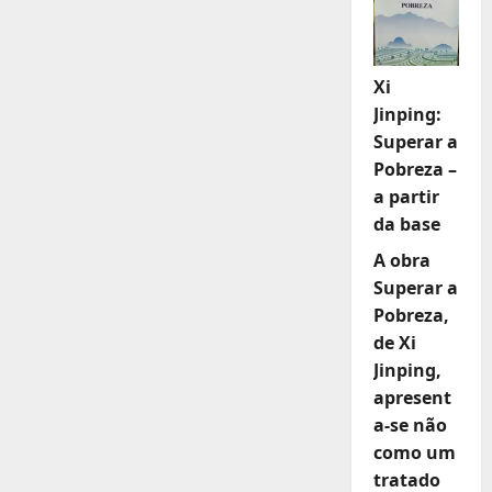
Xi
Jinping:
Superar a
Pobreza –
a partir
da base
A obra
Superar a
Pobreza,
de Xi
Jinping,
apresent
a-se não
como um
tratado