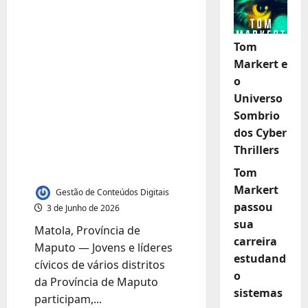
Jovens e líderes
cívicos da Província
Tom
de Maputo
Markert e
capacitados para
o
impulsionar Agenda
Universo
da Paz e Plano
Sombrio
Nacional de
dos Cyber
Thrillers
Juventude, Paz e
Segurança
Tom
Markert
Gestão de Conteúdos Digitais
passou
3 de Junho de 2026
sua
Matola, Província de
carreira
Maputo — Jovens e líderes
estudand
cívicos de vários distritos
o
da Província de Maputo
sistemas
participam,...