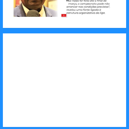
Jornal Visão Moçambique lança a edição 291
com destaque para os grandes desafios
políticos, económicos e sociais do país
Vilankulo acolhe cimeira africana de golfe
Tom Markert e o Universo Sombrio dos Cyber
Thrillers
Autenticidade Além do Discurso. O Custo
Invisível de Evitar Conflitos e Riscos
O Poder da Liderança que Une em Vez de Dividir