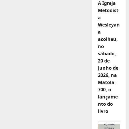
A Igreja
Metodist
a
Wesleyan
a
acolheu,
no
sábado,
20 de
Junho de
2026, na
Matola-
700, o
lançame
nto do
livro