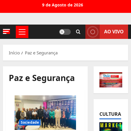
Avançar
9 de Agosto de 2026
para
o
conteúdo
AO VIVO
Menu
principal
Início
Paz e Segurança
Paz e Segurança
CULTURA
Sociedade