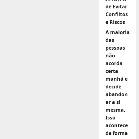
de Evitar
Conflitos
e Riscos
A maioria
das
pessoas
não
acorda
certa
manhã e
decide
abandon
ar a si
mesma.
Isso
acontece
de forma