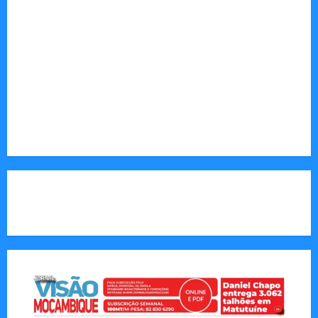
desenvolvimento.
Sociedade: Reportagens sobre cultura, desafios
sociais, educação e saúde.
Endereço Electrónico
:
redaccao@jornalvisaomoz.com
Call Us:
+258 82 830 6290 & +258 84 570 2263
CAPA DA SEMANA