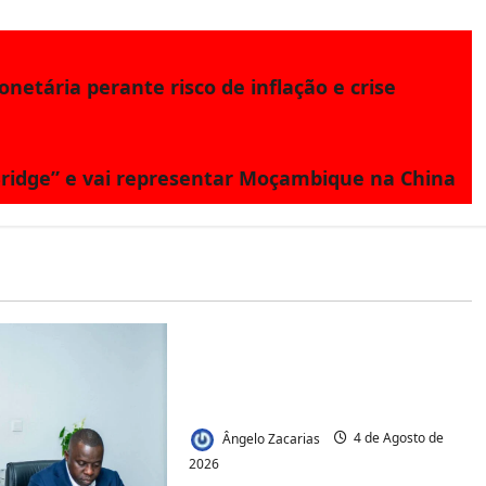
etária perante risco de inflação e crise
ridge” e vai representar Moçambique na China
Jornal Visão Moçambique
Acesso à Terra e Inclusão
Juvenil:Mecula Entrega 50
Talhões para Jovens
Ângelo Zacarias
4 de Agosto de
2026