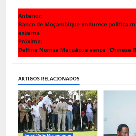
N
Anterior:
Banco de Moçambique endurece política mon
a
externa
v
Próximo:
Delfina Nomsa Macuácua vence “Chinese B
e
g
a
ARTIGOS RELACIONADOS
ç
ã
o
d
Jornal Visão Moçambique