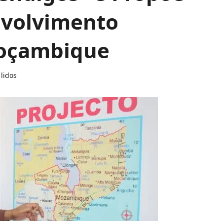
nvolvimento
Moçambique
lidos