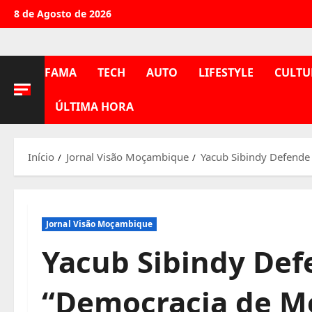
Avançar
8 de Agosto de 2026
para
o
conteúdo
FAMA
TECH
AUTO
LIFESTYLE
CULTU
ÚLTIMA HORA
Início
Jornal Visão Moçambique
Yacub Sibindy Defende
Jornal Visão Moçambique
Yacub Sibindy Def
“Democracia de M