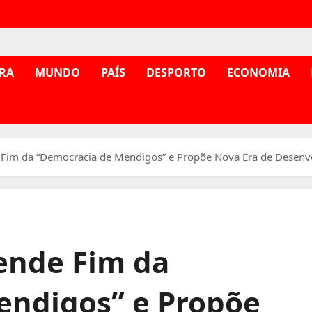
RA
MUNDO
PAÍS
DESPORTO
ECONOMIA
 Fim da “Democracia de Mendigos” e Propõe Nova Era de Desen
ende Fim da
endigos” e Propõe