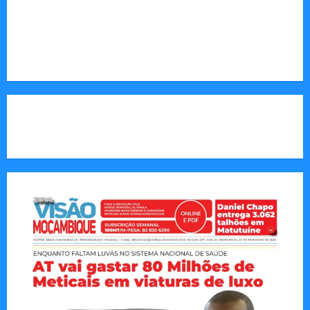
Endereço Electrónico
:
redaccao@jornalvisaomoz.com
Call Us:
+258 82 830 6290 & +258 84 570 2263
CAPA DA SEMANA