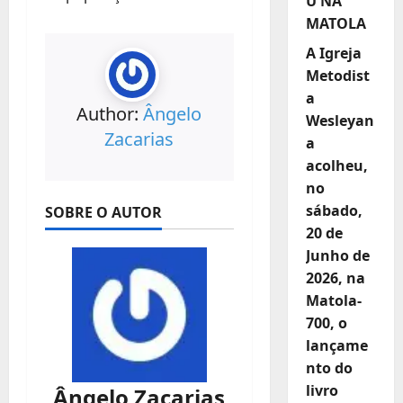
U NA
MATOLA
A Igreja
Metodist
a
Author:
Ângelo
Wesleyan
Zacarias
a
acolheu,
no
sábado,
SOBRE O AUTOR
20 de
Junho de
2026, na
Matola-
700, o
lançame
nto do
livro
Ângelo Zacarias