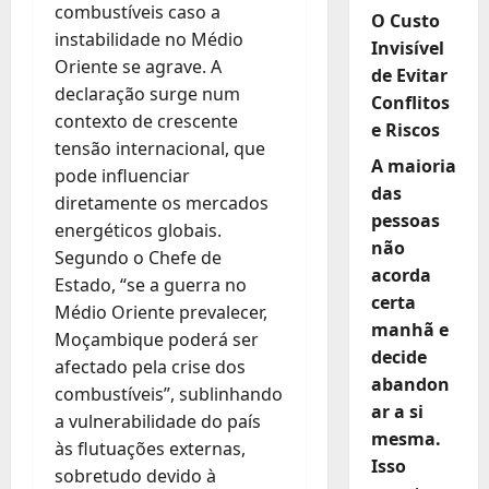
combustíveis caso a
O Custo
instabilidade no Médio
Invisível
Oriente se agrave. A
de Evitar
declaração surge num
Conflitos
contexto de crescente
e Riscos
tensão internacional, que
A maioria
pode influenciar
das
diretamente os mercados
pessoas
energéticos globais.
não
Segundo o Chefe de
acorda
Estado, “se a guerra no
certa
Médio Oriente prevalecer,
manhã e
Moçambique poderá ser
decide
afectado pela crise dos
abandon
combustíveis”, sublinhando
ar a si
a vulnerabilidade do país
mesma.
às flutuações externas,
Isso
sobretudo devido à