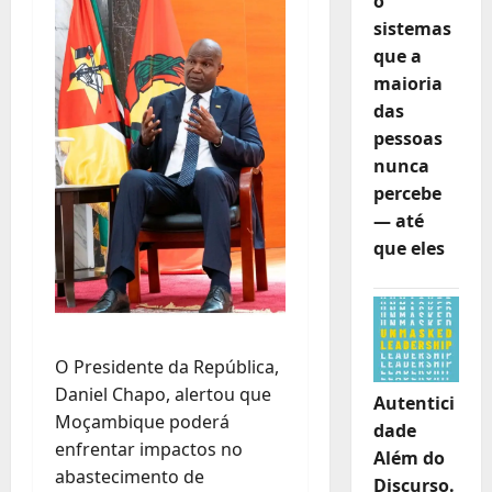
o
sistemas
que a
maioria
das
pessoas
nunca
percebe
— até
que eles
O Presidente da República,
Daniel Chapo, alertou que
Autentici
Moçambique poderá
dade
enfrentar impactos no
Além do
abastecimento de
Discurso.