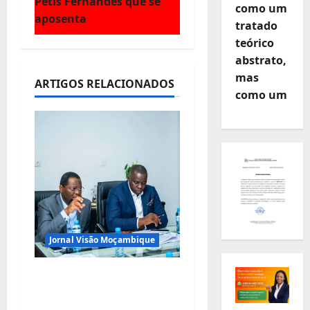
ç
Petis Fernandes que se
como um
aposenta
tratado
ã
teórico
o
abstrato,
mas
ARTIGOS RELACIONADOS
d
como um
e
a
r
t
i
Jornal Visão Moçambique
g
Municípios admitem
o
insustentabilidade dos