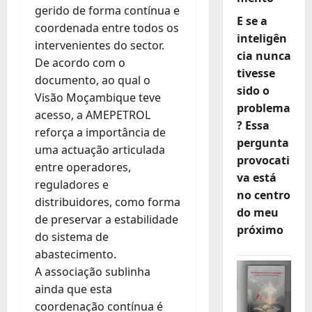
gerido de forma contínua e
E se a
coordenada entre todos os
inteligên
intervenientes do sector.
cia nunca
De acordo com o
tivesse
documento, ao qual o
sido o
Visão Moçambique teve
problema
acesso, a AMEPETROL
? Essa
reforça a importância de
pergunta
uma actuação articulada
provocati
entre operadores,
va está
reguladores e
no centro
distribuidores, como forma
do meu
de preservar a estabilidade
próximo
do sistema de
abastecimento.
A associação sublinha
ainda que esta
coordenação contínua é