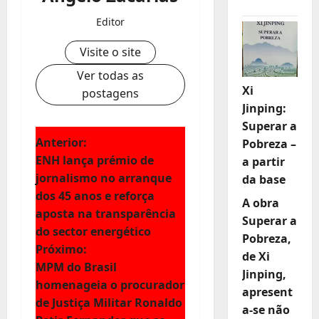
Editor
Visite o site
Ver todas as
Xi
postagens
Jinping:
Superar a
N
Anterior:
Pobreza –
ENH lança prémio de
a partir
a
jornalismo no arranque
da base
dos 45 anos e reforça
v
A obra
aposta na transparência
Superar a
e
do sector energético
Pobreza,
Próximo:
de Xi
g
MPM do Brasil
Jinping,
homenageia o procurador
a
apresent
de Justiça Militar Ronaldo
a-se não