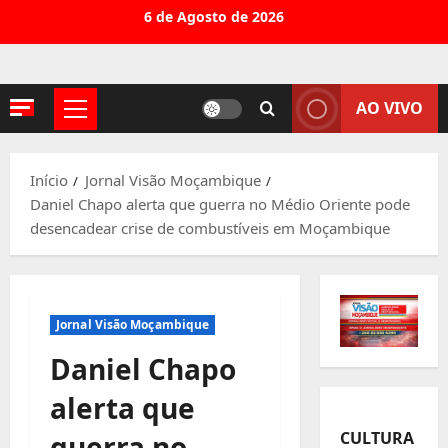
Avançar
6 de Agosto de 2026
para
o
conteúdo
AO VIVO
Menu
principal
Início
Jornal Visão Moçambique
Daniel Chapo alerta que guerra no Médio Oriente pode
desencadear crise de combustíveis em Moçambique
Jornal Visão Moçambique
Daniel Chapo
alerta que
CULTURA
guerra no