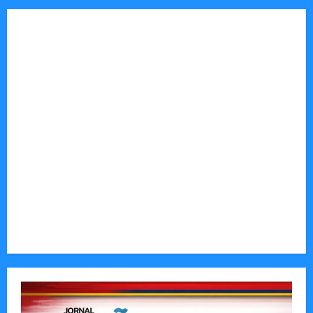
Tom Markert e o Universo Sombrio dos Cyber
Thrillers
Autenticidade Além do Discurso. O Custo
Invisível de Evitar Conflitos e Riscos
O Poder da Liderança que Une em Vez de Dividir
Entender Não é o Mesmo que Ouvir: A Ciência
por Trás das Dificuldades de Processamento
Municípios admitem insustentabilidade dos
subsídios aos transportadores após subida do
preço dos combustíveis