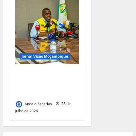
Jornal Visão Moçambique
Renovação do contrato
da TRAC: Matola quer
dinheiro da portagem
de Maputo
Ângelo Zacarias
28 de
Julho de 2026