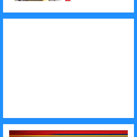
Jornal Visão Moçambique lança a edição 291
com destaque para os grandes desafios
políticos, económicos e sociais do país
Vilankulo acolhe cimeira africana de golfe
Tom Markert e o Universo Sombrio dos Cyber
Thrillers
Autenticidade Além do Discurso. O Custo
Invisível de Evitar Conflitos e Riscos
O Poder da Liderança que Une em Vez de Dividir