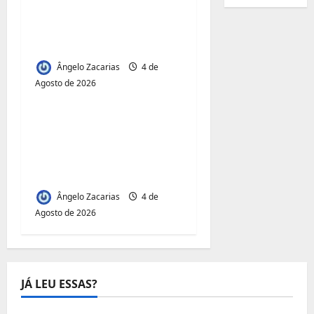
transportadores após
subida do preço dos
combustíveis
Ângelo Zacarias
4 de
Agosto de 2026
Jornal Visão Moçambique
Acesso à Terra e
Inclusão
Juvenil:Mecula Entrega
50 Talhões para Jovens
Ângelo Zacarias
4 de
Agosto de 2026
JÁ LEU ESSAS?