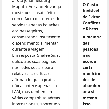
a rota Johannesburg–
O Custo
Maputo, Adriano Nuvunga
Invisível
mostrou-se insatisfeito
de Evitar
com o facto de terem sido
Conflitos
servidas apenas bolachas
e Riscos
aos passageiros,
considerando insuficiente
A maioria
o atendimento alimentar
das
durante a viagem.
pessoas
Em resposta, Shafee Sidat
não
utilizou as suas páginas
acorda
nas redes sociais para
certa
relativizar as críticas,
manhã e
afirmando que a prática
decide
não acontece apenas na
abandon
LAM, mas também em
ar a si
várias companhias aéreas
mesma.
internacionais, sobretudo
Isso