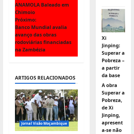
a
ANAMOLA Baleado em
Chimoio
v
Próximo:
e
Banco Mundial avalia
avanço das obras
Xi
g
rodoviárias financiadas
Jinping:
na Zambézia
a
Superar a
Pobreza –
ç
a partir
da base
ã
ARTIGOS RELACIONADOS
A obra
o
Superar a
Pobreza,
d
de Xi
e
Jinping,
apresent
Jornal Visão Moçambique
a
a-se não