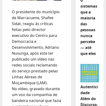
o
sistemas
O presidente do município
que a
de Marracuene, Shafee
maioria
Sidat, reagiu às críticas
das
feitas pelo director
pessoas
executivo do Centro para
nunca
Democracia e
percebe
Desenvolvimento, Adriano
— até
Nuvunga, após este ter
que eles
publicado um vídeo nas
redes sociais reclamando
do serviço prestado pelas
Linhas Aéreas de
Moçambique (LAM).
Autentici
No vídeo, gravado durante
dade
um voo da companhia de
Além do
bandeira nacional que fazia
Discurso.