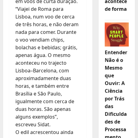
em voos de curta duração.
acontece
“Viajei de Roma para
de forma
Lisboa, num voo de cerca
de três horas, e não deram
nada para comer. Durante
o voo vendiam chips,
bolachas e bebidas; grátis,
Entender
apenas água. O mesmo
Não é o
aconteceu no trajecto
Mesmo
Lisboa–Barcelona, com
que
aproximadamente duas
Ouvir: A
horas, e também entre
Ciência
Brasília e São Paulo,
por Trás
igualmente com cerca de
das
duas horas. São apenas
Dificulda
alguns exemplos”,
des de
escreveu Sidat.
Processa
O edil acrescentou ainda
mento