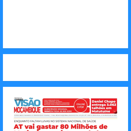
Sociedade: Reportagens sobre cultura, desafios
sociais, educação e saúde.
Endereço Electrónico
:
redaccao@jornalvisaomoz.com
Call Us:
+258 82 830 6290 & +258 84 570 2263
CAPA DA SEMANA