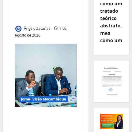
como um
Vilankulo acolhe
r
tratado
cimeira africana de
t
teórico
golfe
abstrato,
Ângelo Zacarias
7 de
i
mas
Agosto de 2026
como um
g
o
s
Jornal Visão Moçambique
Municípios admitem
insustentabilidade dos
subsídios aos