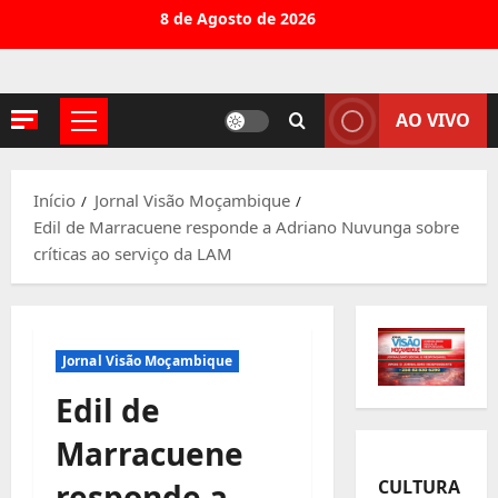
Avançar
8 de Agosto de 2026
para
o
conteúdo
AO VIVO
Menu
principal
Início
Jornal Visão Moçambique
Edil de Marracuene responde a Adriano Nuvunga sobre
críticas ao serviço da LAM
Jornal Visão Moçambique
Edil de
Marracuene
CULTURA
responde a