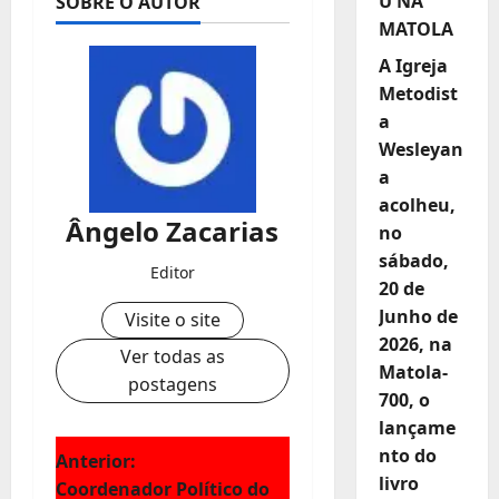
U NA
SOBRE O AUTOR
MATOLA
A Igreja
Metodist
a
Wesleyan
a
acolheu,
Ângelo Zacarias
no
sábado,
Editor
20 de
Junho de
Visite o site
2026, na
Ver todas as
Matola-
postagens
700, o
lançame
nto do
N
Anterior:
livro
Coordenador Político do