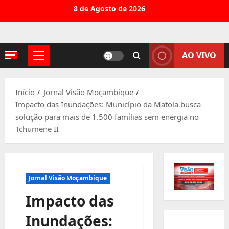
Avançar
8 de Agosto de 2026
para
o
conteúdo
AO VIVO
Menu
principal
Início
Jornal Visão Moçambique
Impacto das Inundações: Município da Matola busca
solução para mais de 1.500 famílias sem energia no
Tchumene II
Jornal Visão Moçambique
Impacto das
Inundações: