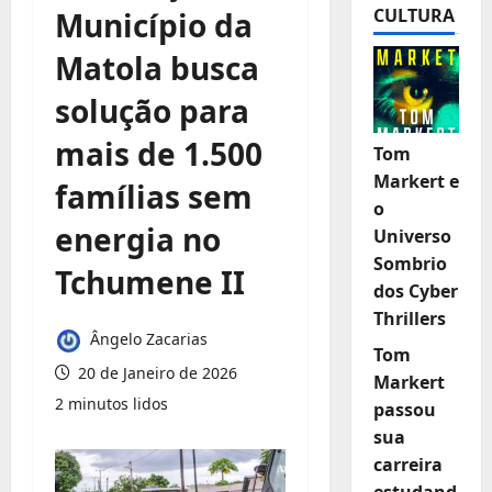
CULTURA
Município da
Matola busca
solução para
mais de 1.500
Tom
Markert e
famílias sem
o
energia no
Universo
Sombrio
Tchumene II
dos Cyber
Thrillers
Ângelo Zacarias
Tom
20 de Janeiro de 2026
Markert
2 minutos lidos
passou
sua
carreira
estudand