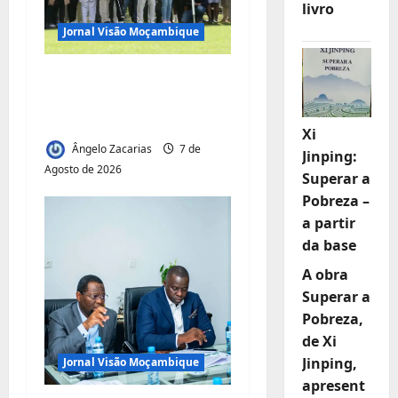
livro
a
Jornal Visão Moçambique
r
Vilankulo acolhe
t
cimeira africana de
golfe
i
Xi
Ângelo Zacarias
7 de
Jinping:
g
Agosto de 2026
Superar a
Pobreza –
o
a partir
s
da base
A obra
Superar a
Pobreza,
de Xi
Jinping,
Jornal Visão Moçambique
apresent