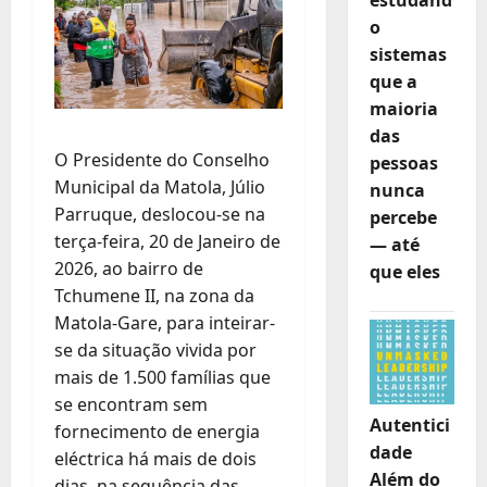
o
sistemas
que a
maioria
das
O Presidente do Conselho
pessoas
Municipal da Matola, Júlio
nunca
Parruque, deslocou-se na
percebe
terça-feira, 20 de Janeiro de
— até
2026, ao bairro de
que eles
Tchumene II, na zona da
Matola-Gare, para inteirar-
se da situação vivida por
mais de 1.500 famílias que
se encontram sem
Autentici
fornecimento de energia
dade
eléctrica há mais de dois
Além do
dias, na sequência das