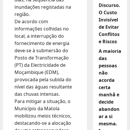
Discurso.
inundações registadas na
O Custo
região.
Invisível
De acordo com
de Evitar
informações colhidas no
Conflitos
local, a interrupção do
e Riscos
fornecimento de energia
deve-se à submersão do
A maioria
Posto de Transformação
das
(PT) da Electricidade de
pessoas
Moçambique (EDM),
não
provocada pela subida do
acorda
nível das águas resultante
certa
das chuvas intensas.
manhã e
Para mitigar a situação, o
decide
Município da Matola
abandon
mobilizou meios técnicos,
ar a si
destacando-se a alocação
mesma.