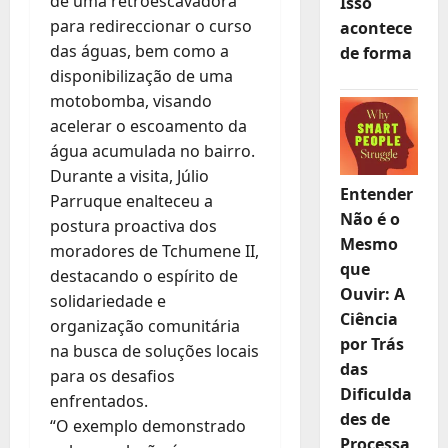
de uma retroescavadora
Isso
para redireccionar o curso
acontece
das águas, bem como a
de forma
disponibilização de uma
motobomba, visando
acelerar o escoamento da
água acumulada no bairro.
Durante a visita, Júlio
Entender
Parruque enalteceu a
Não é o
postura proactiva dos
Mesmo
moradores de Tchumene II,
que
destacando o espírito de
Ouvir: A
solidariedade e
Ciência
organização comunitária
por Trás
na busca de soluções locais
das
para os desafios
Dificulda
enfrentados.
des de
“O exemplo demonstrado
Processa