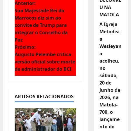
N
Anterior:
U NA
Sua Majestade Rei do
MATOLA
a
Marrocos diz sim ao
A Igreja
convite de Trump para
v
Metodist
integrar o Conselho da
a
e
Paz
Wesleyan
Próximo:
g
a
Augusto Pelembe critica
acolheu,
versão oficial sobre morte
a
no
de administrador do BCI
sábado,
ç
20 de
ã
Junho de
ARTIGOS RELACIONADOS
2026, na
o
Matola-
700, o
d
lançame
e
nto do