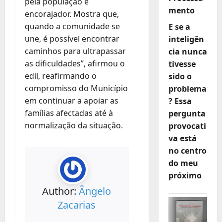
pela população é
mento
encorajador. Mostra que,
quando a comunidade se
E se a
une, é possível encontrar
inteligên
caminhos para ultrapassar
cia nunca
as dificuldades”, afirmou o
tivesse
edil, reafirmando o
sido o
compromisso do Município
problema
em continuar a apoiar as
? Essa
famílias afectadas até à
pergunta
normalização da situação.
provocati
va está
no centro
do meu
próximo
Author:
Ângelo
Zacarias