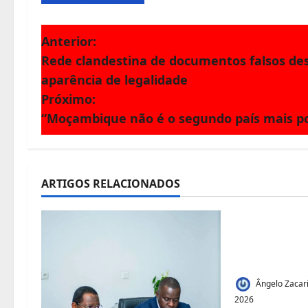
N
Anterior:
Rede clandestina de documentos falsos d
a
aparência de legalidade
v
Próximo:
“Moçambique não é o segundo país mais po
e
g
a
ARTIGOS RELACIONADOS
Jornal Visão
ç
Acesso à Te
ã
Juvenil:Mec
Talhões par
o
Ângelo Zacar
d
2026