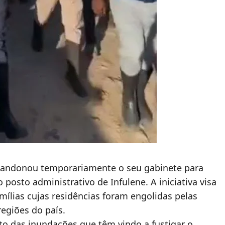
abandonou temporariamente o seu gabinete para
 posto administrativo de Infulene. A iniciativa visa
ílias cujas residências foram engolidas pelas
regiões do país.
o das inundações que têm vindo a fustigar o