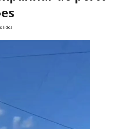
ões
s lidos