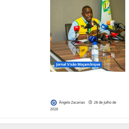
Jornal Visão Moçambique
Renovação do contrato da
TRAC: Matola quer dinheiro
da portagem de Maputo
Ângelo Zacarias
28 de Julho de
2026