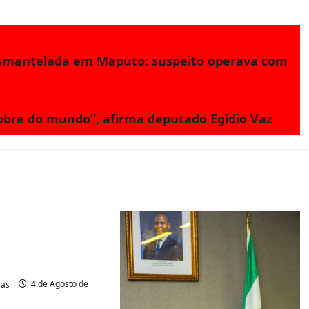
esmantelada em Maputo: suspeito operava com
bre do mundo”, afirma deputado Egídio Vaz
 Moçambique
rra e Inclusão
ula Entrega 50
a Jovens
ias
4 de Agosto de