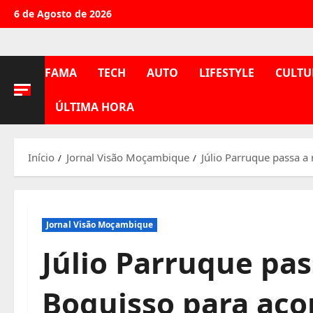
Avançar
6 de Agosto de 2026
para
o
conteúdo
FAMA
TECH
AUTO
LIFESTYLE
CULTU
ÚLTIMA HORA
Início
Jornal Visão Moçambique
Júlio Parruque passa a
Jornal Visão Moçambique
Júlio Parruque pas
Boquisso para ac