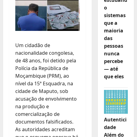
o
sistemas
que a
maioria
das
Um cidadão de
pessoas
nacionalidade congolesa,
nunca
de 48 anos, foi detido pela
percebe
Polícia da República de
— até
Moçambique (PRM), ao
que eles
nível da 15ª Esquadra, na
cidade de Maputo, sob
acusação de envolvimento
na produção e
comercialização de
Autentici
documentos falsificados.
dade
As autoridades acreditam
Além do
que o esquema operava há