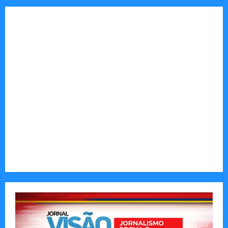
Jornal Visão Moçambique lança a edição 291
com destaque para os grandes desafios
políticos, económicos e sociais do país
Vilankulo acolhe cimeira africana de golfe
Tom Markert e o Universo Sombrio dos Cyber
Thrillers
Autenticidade Além do Discurso. O Custo
Invisível de Evitar Conflitos e Riscos
O Poder da Liderança que Une em Vez de Dividir