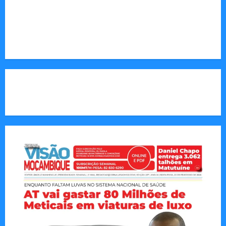
Endereço Electrónico
:
redaccao@jornalvisaomoz.com
Call Us:
+258 82 830 6290 & +258 84 570 2263
CAPA DA SEMANA