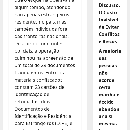
Discurso.
algum tempo, atendendo
O Custo
não apenas estrangeiros
Invisível
residentes no país, mas
de Evitar
também indivíduos fora
Conflitos
das fronteiras nacionais.
e Riscos
De acordo com fontes
policiais, a operação
A maioria
culminou na apreensão de
das
um total de 29 documentos
pessoas
fraudulentos. Entre os
não
materiais confiscados
acorda
constam 23 cartões de
certa
identificação de
manhã e
refugiados, dois
decide
Documentos de
abandon
Identificação e Residência
ar a si
para Estrangeiros (DIRE) e
mesma.