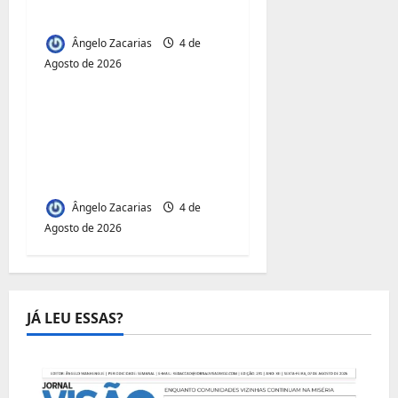
combustíveis
Ângelo Zacarias
4 de
Agosto de 2026
Jornal Visão Moçambique
Acesso à Terra e
Inclusão
Juvenil:Mecula Entrega
50 Talhões para Jovens
Ângelo Zacarias
4 de
Agosto de 2026
JÁ LEU ESSAS?