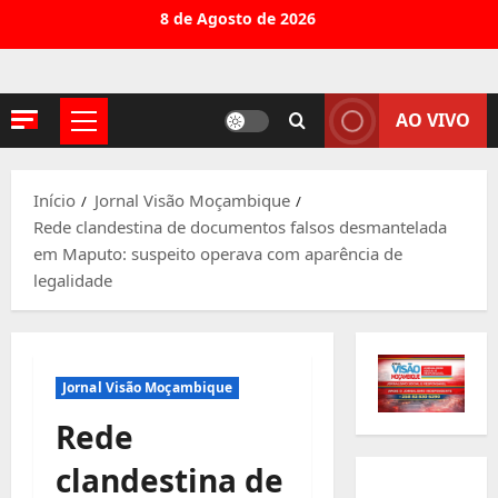
Avançar
8 de Agosto de 2026
para
o
conteúdo
AO VIVO
Menu
principal
Início
Jornal Visão Moçambique
Rede clandestina de documentos falsos desmantelada
em Maputo: suspeito operava com aparência de
legalidade
Jornal Visão Moçambique
Rede
clandestina de