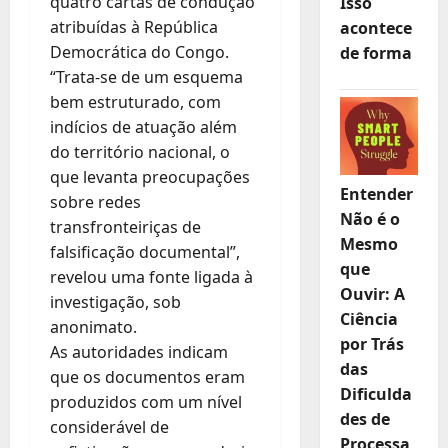
quatro cartas de condução
Isso
atribuídas à República
acontece
Democrática do Congo.
de forma
“Trata-se de um esquema
bem estruturado, com
indícios de atuação além
do território nacional, o
que levanta preocupações
Entender
sobre redes
Não é o
transfronteiriças de
Mesmo
falsificação documental”,
que
revelou uma fonte ligada à
Ouvir: A
investigação, sob
Ciência
anonimato.
por Trás
As autoridades indicam
das
que os documentos eram
Dificulda
produzidos com um nível
des de
considerável de
Processa