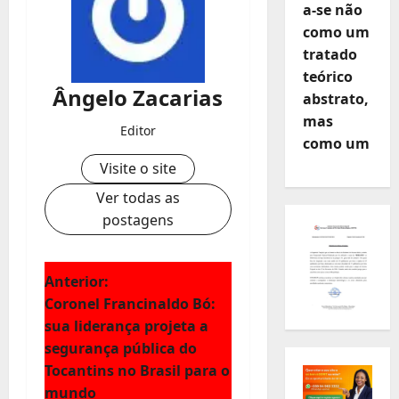
a-se não
como um
tratado
teórico
Ângelo Zacarias
abstrato,
mas
Editor
como um
Visite o site
Ver todas as
postagens
N
Anterior:
Coronel Francinaldo Bó:
a
sua liderança projeta a
segurança pública do
v
Tocantins no Brasil para o
mundo